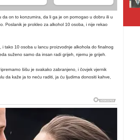
da on to konzumira, da li ga je on pomogao u dobru ili u
dio. Poslanik je prokleo za alkohol 10 osoba, i nije rekao
nosi, i tako 10 osoba u lancu proizvodnje alkohola do finalnog
gleda suženo samo da insan radi grijeh, njemu je grijeh.
ripremamo šišu je svakako zabranjeno, i čovjek vjernik
slu da kaže ja to neću raditi, ja ću ljudima donositi kahve,