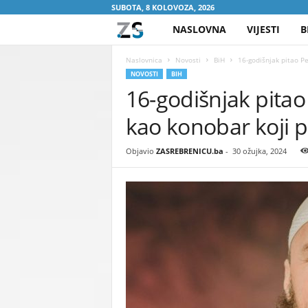
SUBOTA, 8 KOLOVOZA, 2026
NASLOVNA
VIJESTI
B
Z
A
Naslovnica
Novosti
BiH
16-godišnjak pitao Pez
NOVOSTI
BIH
16-godišnjak pitao P
S
kao konobar koji p
R
E
Objavio
ZASREBRENICU.ba
-
30 ožujka, 2024
B
R
E
N
I