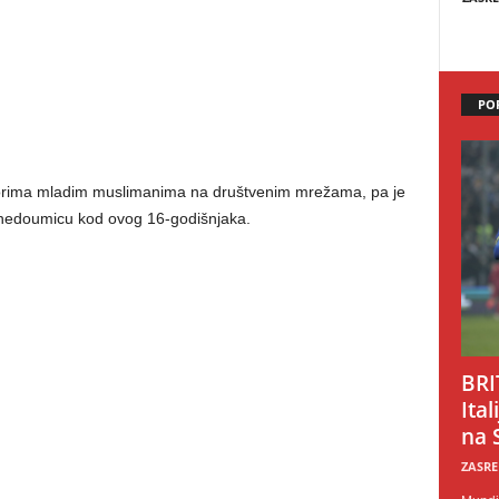
PO
vorima mladim muslimanima na društvenim mrežama, pa je
io nedoumicu kod ovog 16-godišnjaka.
BRI
Ital
na 
ZASRE