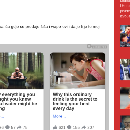
Mundij
i Herc
prvens
izvođe
iću gdje se prodaje šiša i wape-ovi i da je li je to moj