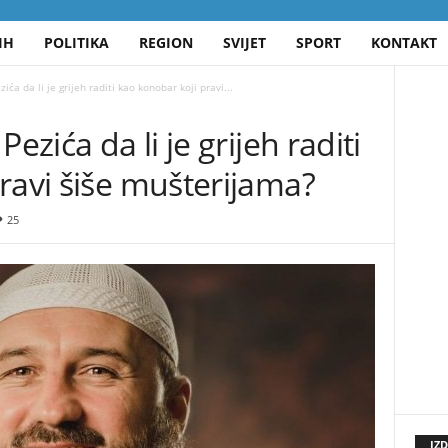
IH
POLITIKA
REGION
SVIJET
SPORT
KONTAKT
ića da li je grijeh raditi kao konobar koji pravi...
ezića da li je grijeh raditi
ravi šiše mušterijama?
25
IZ