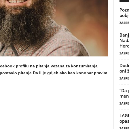
Pozn
pobj
ZASRE
Banj
Nadž
Herc
ZASRE
Dodi
cebook profilu na pitanja vezana za konzumiranja
oni 
postavio pitanje Da li je grijeh ako kao konobar pravim
ZASRE
“Da 
mene
ZASRE
LAG
opas
ZASRE