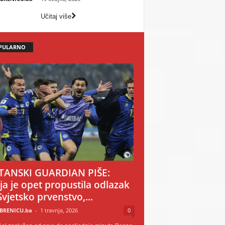
Učitaj više
PULARNO
TANSKI GUARDIAN PIŠE:
ija je opet propustila odlazak
Svjetsko prvenstvo,...
BRENICU.ba
-
1 travnja, 2026
0