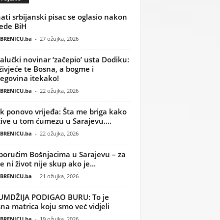
ati srbijanski pisac se oglasio nakon
ede BiH
BRENICU.ba
-
27 ožujka, 2026
alučki novinar ‘začepio’ usta Dodiku:
ivjeće te Bosna, a bogme i
egovina itekako!
BRENICU.ba
-
22 ožujka, 2026
k ponovo vrijeđa: Šta me briga kako
žive u tom ćumezu u Sarajevu....
BRENICU.ba
-
22 ožujka, 2026
poručim Bošnjacima u Sarajevu – za
 ni život nije skup ako je...
BRENICU.ba
-
21 ožujka, 2026
UMDŽIJA PODIGAO BURU: To je
na matrica koju smo već vidjeli
BRENICU.ba
-
19 ožujka, 2026