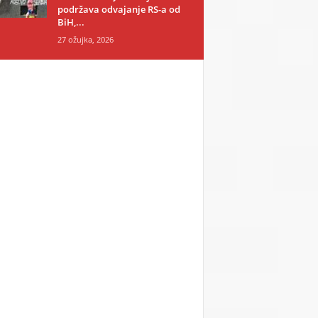
podržava odvajanje RS-a od
BiH,...
27 ožujka, 2026