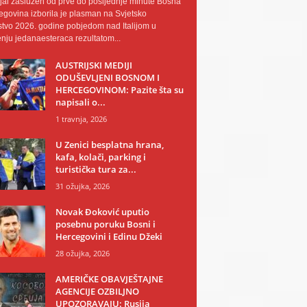
al zaslužen od prve do posljednje minute Bosna
egovina izborila je plasman na Svjetsko
tvo 2026. godine pobjedom nad Italijom u
nju jedanaesteraca rezultatom...
AUSTRIJSKI MEDIJI
ODUŠEVLJENI BOSNOM I
HERCEGOVINOM: Pazite šta su
napisali o...
1 travnja, 2026
U Zenici besplatna hrana,
kafa, kolači, parking i
turistička tura za...
31 ožujka, 2026
Novak Đoković uputio
posebnu poruku Bosni i
Hercegovini i Edinu Džeki
28 ožujka, 2026
AMERIČKE OBAVJEŠTAJNE
AGENCIJE OZBILJNO
UPOZORAVAJU: Rusija