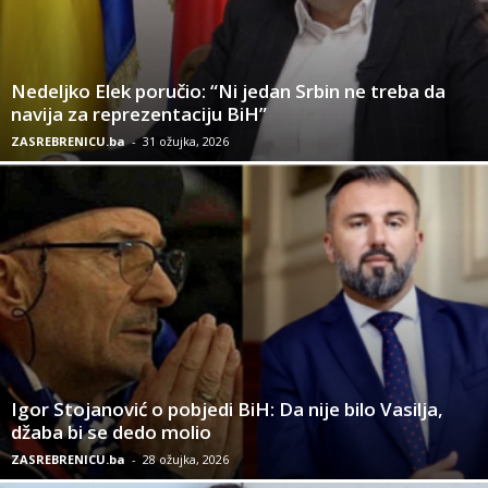
Nedeljko Elek poručio: “Ni jedan Srbin ne treba da
navija za reprezentaciju BiH”
ZASREBRENICU.ba
-
31 ožujka, 2026
Igor Stojanović o pobjedi BiH: Da nije bilo Vasilja,
džaba bi se dedo molio
ZASREBRENICU.ba
-
28 ožujka, 2026