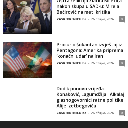
Oštra reakcija Zlatka Miletića
nakon skupa u SAD-u: Mirela
Bećirović na meti kritika
ZASREBRENICU.ba
-
26 ožujka, 2026
0
Procurio šokantan izvještaj iz
Pentagona: Amerika priprema
‘konačni udar’ na Iran
ZASREBRENICU.ba
-
26 ožujka, 2026
0
Dodik ponovo vrijeđa:
Konaković, Lagumdžija i Alkalaj
glasnogovornici ratne politike
Alije Izetbegovića
ZASREBRENICU.ba
-
26 ožujka, 2026
0