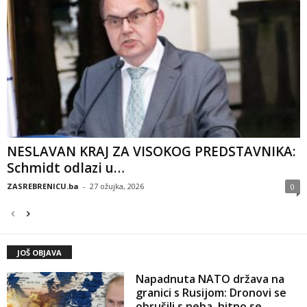
NESLAVAN KRAJ ZA VISOKOG PREDSTAVNIKA:
Schmidt odlazi u…
ZASREBRENICU.ba
-
27 ožujka, 2026
0
JOŠ OBJAVA
Napadnuta NATO država na
granici s Rusijom: Dronovi se
obrušili s neba, hitno se...