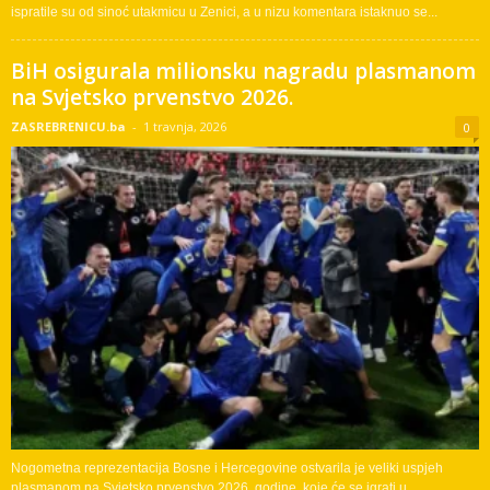
ispratile su od sinoć utakmicu u Zenici, a u nizu komentara istaknuo se...
BiH osigurala milionsku nagradu plasmanom
na Svjetsko prvenstvo 2026.
ZASREBRENICU.ba
-
1 travnja, 2026
0
Nogometna reprezentacija Bosne i Hercegovine ostvarila je veliki uspjeh
plasmanom na Svjetsko prvenstvo 2026. godine, koje će se igrati u