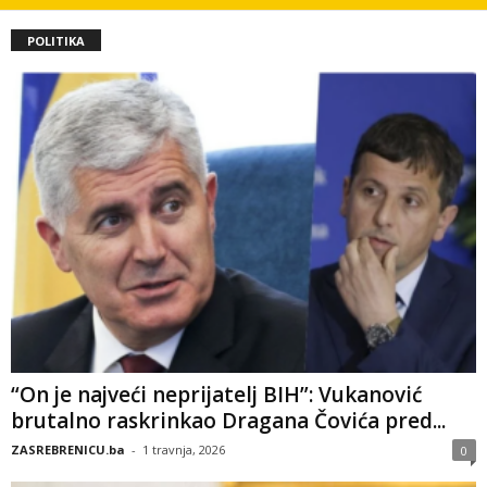
POLITIKA
“On je najveći neprijatelj BIH”: Vukanović
brutalno raskrinkao Dragana Čovića pred...
ZASREBRENICU.ba
-
1 travnja, 2026
0