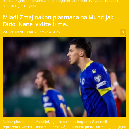
meč na Svjetskom prvenstvu u Sjedinjenim Američkim državama, Kanadi i
Meksiku igra 12. juna...
Mladi Zmaj nakon plasmana na Mundijal:
Dido, Nane, vidite li me...
ZASREBRENICU.ba
-
1 travnja, 2026
0
Nakon plasmana na Mundijal, oglasio se na Instargramu Stameniti
reprezentativac BiH, Tarik Muharemović, je i u duelu protiv Italije odigrao sjajnu