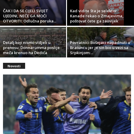
ČAK I DA SE CIJELI SVIJET
Kad vidite šta je selektor
UJEDINI, NEĆE GA MOĆI
Kanade rekao o Zmajevima,
OTVORITI: Odlučna poruka...
poštovat ćete ga zauvijek
Detalj koji nismo vidjeli u
Povratnici Bošnjaci napadnuti u
prenosu: Donnarumma poslije
Bratuncu jer je sin bio u vezi sa
meča krenuo na Dedića
Srpkinjom:...
Novosti