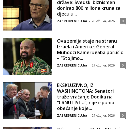
države: Švedski biznismen
donirao 800 miliona kruna za
djecu u...
ZASREBRENICU.ba
-
28 ožujka, 2026
0
Ova zemlja staje na stranu
Izraela i Amerike: General
Muhoozi Kainerugaba poručio
– “Stojimo...
ZASREBRENICU.ba
-
27 ožujka, 2026
0
EKSKLUZIVNO, IZ
WASHINGTONA: Senatori
traže vraćanje Dodika na
“CRNU LISTU”, nije ispunio
obećanje koje...
ZASREBRENICU.ba
-
27 ožujka, 2026
0