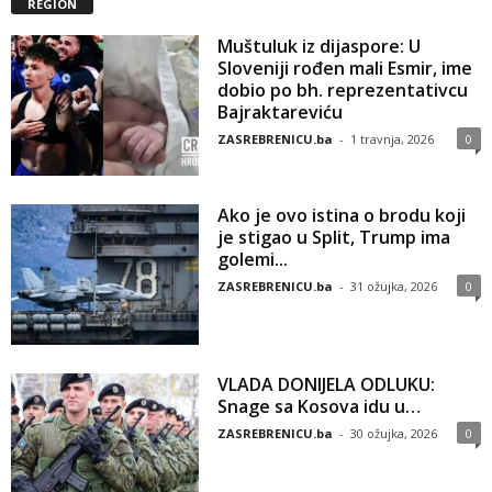
REGION
Muštuluk iz dijaspore: U
Sloveniji rođen mali Esmir, ime
dobio po bh. reprezentativcu
Bajraktareviću
ZASREBRENICU.ba
-
1 travnja, 2026
0
Ako je ovo istina o brodu koji
je stigao u Split, Trump ima
golemi...
ZASREBRENICU.ba
-
31 ožujka, 2026
0
VLADA DONIJELA ODLUKU:
Snage sa Kosova idu u…
ZASREBRENICU.ba
-
30 ožujka, 2026
0