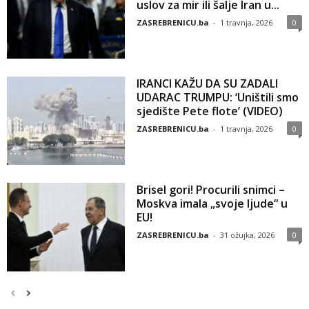
uslov za mir ili šalje Iran u...
ZASREBRENICU.ba
-
1 travnja, 2026
0
IRANCI KAŽU DA SU ZADALI
UDARAC TRUMPU: ‘Uništili smo
sjedište Pete flote’ (VIDEO)
ZASREBRENICU.ba
-
1 travnja, 2026
0
Brisel gori! Procurili snimci –
Moskva imala „svoje ljude“ u
EU!
ZASREBRENICU.ba
-
31 ožujka, 2026
0