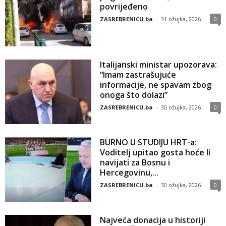
povrijeđeno
ZASREBRENICU.ba
-
31 ožujka, 2026
0
Italijanski ministar upozorava:
“Imam zastrašujuće
informacije, ne spavam zbog
onoga što dolazi”
ZASREBRENICU.ba
-
30 ožujka, 2026
0
BURNO U STUDIJU HRT-a:
Voditelj upitao gosta hoće li
navijati za Bosnu i
Hercegovinu,...
ZASREBRENICU.ba
-
30 ožujka, 2026
0
Najveća donacija u historiji