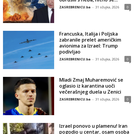
ZASREBRENICU.ba
-
31 ožujka, 2026
0
Francuska, Italija i Poljska
zabranile prelet američkim
avionima za Izrael: Trump
podivljao
ZASREBRENICU.ba
-
31 ožujka, 2026
0
Mladi Zmaj Muharemović se
oglasio iz karantina uoči
večerašnjeg duela u Zenici
ZASREBRENICU.ba
-
31 ožujka, 2026
0
Izrael ponovo u plamenu! Iran
pogodio u centar, osam osoba