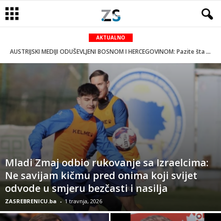
AKTUALNO
AUSTRIJSKI MEDIJI ODUŠEVLJENI BOSNOM I HERCEGOVINOM: Pazite šta su napisali o plasmanu naše reprezentacije na Mundijal
Mladi Zmaj odbio rukovanje sa Izraelcima:
Ne savijam kičmu pred onima koji svijet
odvode u smjeru bezčasti i nasilja
ZASREBRENICU.ba
-
1 travnja, 2026