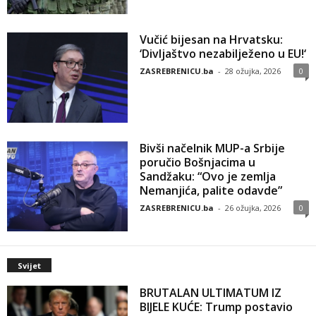
Vučić bijesan na Hrvatsku:
‘Divljaštvo nezabilježeno u EU!‘
ZASREBRENICU.ba
-
28 ožujka, 2026
0
Bivši načelnik MUP-a Srbije
poručio Bošnjacima u
Sandžaku: “Ovo je zemlja
Nemanjića, palite odavde”
ZASREBRENICU.ba
-
26 ožujka, 2026
0
Svijet
BRUTALAN ULTIMATUM IZ
BIJELE KUĆE: Trump postavio