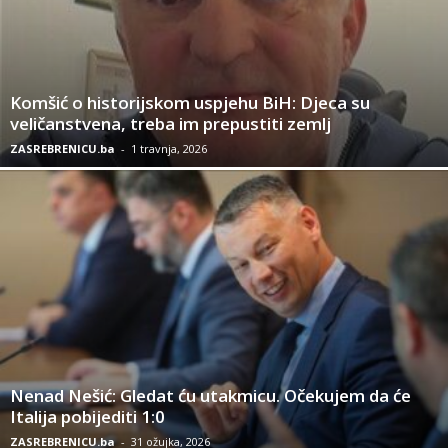
Komšić o historijskom uspjehu BiH: Djeca su
veličanstvena, treba im prepustiti zemlj
ZASREBRENICU.ba
-
1 travnja, 2026
Nenad Nešić: Gledat ću utakmicu. Očekujem da će
Italija pobijediti 1:0
ZASREBRENICU.ba
-
31 ožujka, 2026