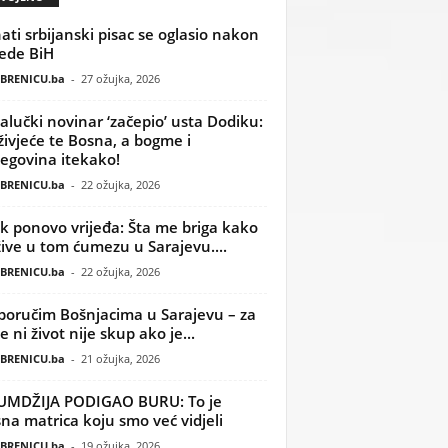
ati srbijanski pisac se oglasio nakon
ede BiH
BRENICU.ba
-
27 ožujka, 2026
alučki novinar ‘začepio’ usta Dodiku:
ivjeće te Bosna, a bogme i
egovina itekako!
BRENICU.ba
-
22 ožujka, 2026
k ponovo vrijeđa: Šta me briga kako
žive u tom ćumezu u Sarajevu....
BRENICU.ba
-
22 ožujka, 2026
poručim Bošnjacima u Sarajevu – za
 ni život nije skup ako je...
BRENICU.ba
-
21 ožujka, 2026
UMDŽIJA PODIGAO BURU: To je
na matrica koju smo već vidjeli
BRENICU.ba
-
19 ožujka, 2026