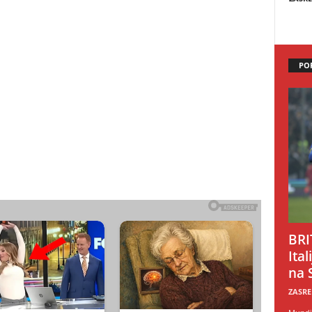
PO
BRI
Ital
na 
ZASRE