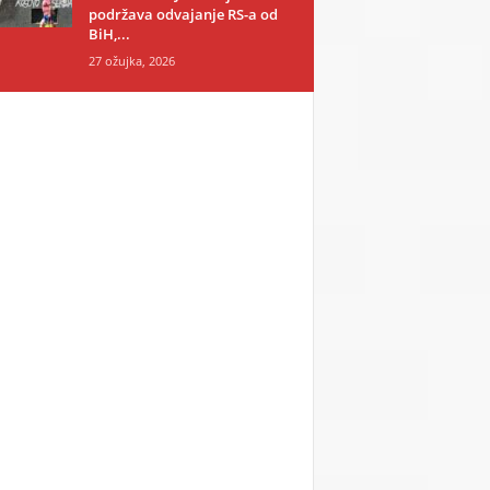
podržava odvajanje RS-a od
BiH,...
27 ožujka, 2026