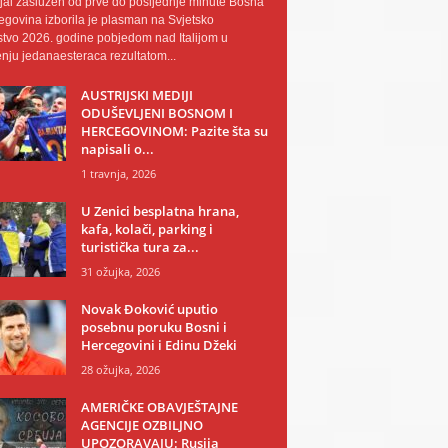
al zaslužen od prve do posljednje minute Bosna
egovina izborila je plasman na Svjetsko
tvo 2026. godine pobjedom nad Italijom u
nju jedanaesteraca rezultatom...
AUSTRIJSKI MEDIJI
ODUŠEVLJENI BOSNOM I
HERCEGOVINOM: Pazite šta su
napisali o...
1 travnja, 2026
U Zenici besplatna hrana,
kafa, kolači, parking i
turistička tura za...
31 ožujka, 2026
Novak Đoković uputio
posebnu poruku Bosni i
Hercegovini i Edinu Džeki
28 ožujka, 2026
AMERIČKE OBAVJEŠTAJNE
AGENCIJE OZBILJNO
UPOZORAVAJU: Rusija