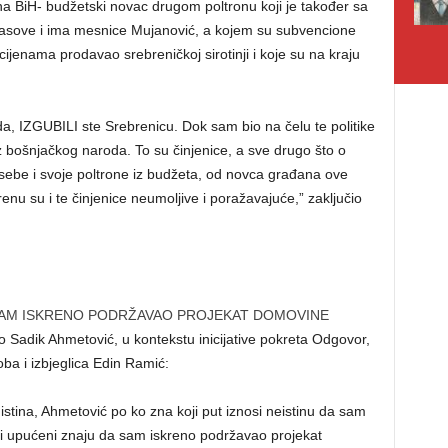
a BiH- budžetski novac drugom poltronu koji je također sa
lasove i ima mesnice Mujanović, a kojem su subvencione
cijenama prodavao srebreničkoj sirotinji i koje su na kraju
da, IZGUBILI ste Srebrenicu. Dok sam bio na čelu te politike
iz bošnjačkog naroda. To su činjenice, a sve drugo što o
e sebe i svoje poltrone iz budžeta, od novca građana ove
renu su i te činjenice neumoljive i poražavajuće,” zaključio
 SAM ISKRENO PODRŽAVAO PROJEKAT DOMOVINE
o Sadik Ahmetović, u kontekstu inicijative pokreta Odgovor,
oba i izbjeglica Edin Ramić:
istina, Ahmetović po ko zna koji put iznosi neistinu da sam
 Svi upućeni znaju da sam iskreno podržavao projekat