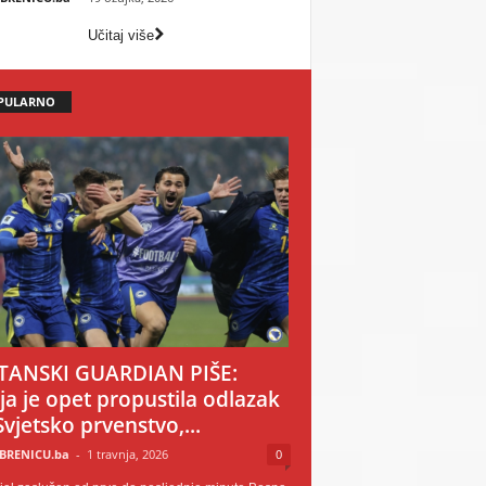
Učitaj više
PULARNO
TANSKI GUARDIAN PIŠE:
ija je opet propustila odlazak
Svjetsko prvenstvo,...
BRENICU.ba
-
1 travnja, 2026
0