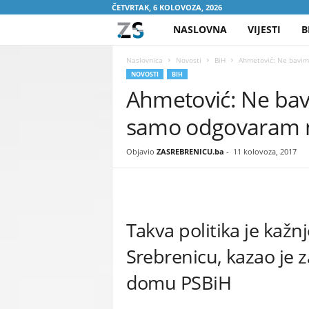
ČETVRTAK, 6 KOLOVOZA, 2026
NASLOVNA
VIJESTI
B
Z
A
Naslovnica
Novosti
BiH
Ahmetović: Ne bavim
NOVOSTI
BIH
Ahmetović: Ne bav
S
samo odgovaram na
R
E
Objavio
ZASREBRENICU.ba
-
11 kolovoza, 2017
B
R
Takva politika je kažn
E
Srebrenicu, kazao je 
N
domu PSBiH
I