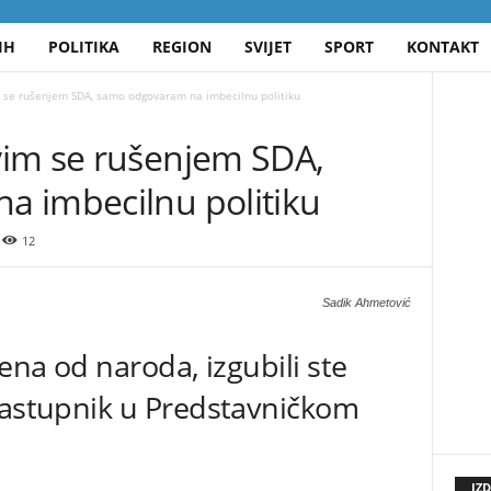
IH
POLITIKA
REGION
SVIJET
SPORT
KONTAKT
 se rušenjem SDA, samo odgovaram na imbecilnu politiku
im se rušenjem SDA,
 imbecilnu politiku
12
Sadik Ahmetović
jena od naroda, izgubili ste
zastupnik u Predstavničkom
IZ