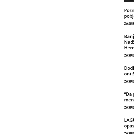
Pozn
pobj
ZASRE
Banj
Nadž
Herc
ZASRE
Dodi
oni 
ZASRE
“Da 
mene
ZASRE
LAG
opas
ZASRE