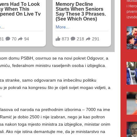
Mundij
i Herc
prvens
izvođe
čkom domu PSBiH, osvrnuo se na novi pokret Odgovor, a
iću, federalnom ministru raseljenih osoba i izbjeglica.
iza stranke, samo odgovaram na imbecilnu politiku
 je pokrali na kongresu što je cijeli svijet mogao vidjeti, a
.
 glasova od naroda na prethodnim izborima – 7000 na ime
 Ramić je dobio 2500 i nije izabran, nego je kao poltron
pa nakon toga mjesto ministra za izbjeglice, ministar onim
li. Ako nije istina demantujte me, da je ministarstvo na