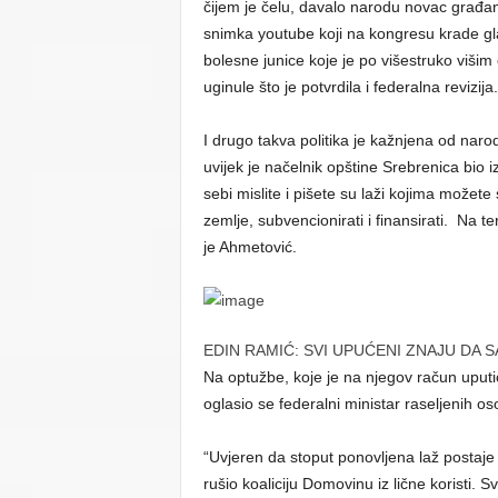
čijem je čelu, davalo narodu novac građan
snimka youtube koji na kongresu krade g
bolesne junice koje je po višestruko višim 
uginule što je potvrdila i federalna revizija.
I drugo takva politika je kažnjena od naro
uvijek je načelnik opštine Srebrenica bio 
sebi mislite i pišete su laži kojima možet
zemlje, subvencionirati i finansirati. Na te
je Ahmetović.
EDIN RAMIĆ: SVI UPUĆENI ZNAJU DA
Na optužbe, koje je na njegov račun uputi
oglasio se federalni ministar raseljenih os
“Uvjeren da stoput ponovljena laž postaje 
rušio koaliciju Domovinu iz lične koristi.