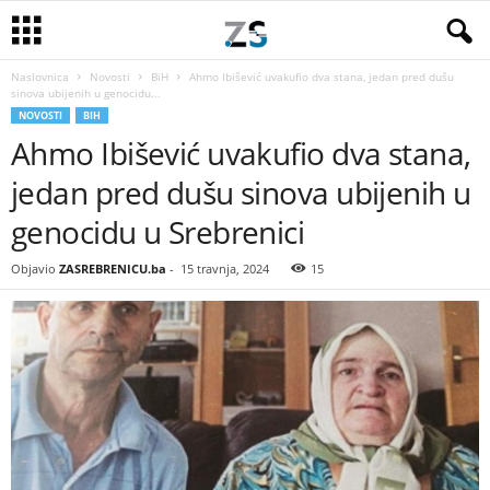
Naslovnica
Novosti
BiH
Ahmo Ibišević uvakufio dva stana, jedan pred dušu
sinova ubijenih u genocidu...
NOVOSTI
BIH
Ahmo Ibišević uvakufio dva stana,
jedan pred dušu sinova ubijenih u
genocidu u Srebrenici
Objavio
ZASREBRENICU.ba
-
15 travnja, 2024
15