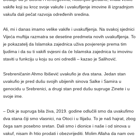
vakife koji su kroz svoje vakufe i uvakufljenje imovine ili izgradnjom
vakufa dali pečat razvoja određenih sredina.
Ali, mi i danas imamo velike vakife i uvakufljenja. Na svakoj sjednici
Vijeća muftija razmatra se desetine predmeta novih uvakufljenja. To
je pokazatelj da Islamska zajednica uživa povjerenje prema tim
ljudima i da su ti vakifi svjesni da će Islamska zajednica tu imovinu
staviti u funkciju u koju su oni odredili – kazao je Salihović.
Srebreničanin Ahmo Ibišević uvakufio je dva stana. Jedan stan
uvakufio je pred dušu svojih ubijenih sinova Salke i Samira u
genocidu u Srebrenici, a drugi stan pred dušu supruge Zinete i u
svoje ime.
– Dok je supruga bila živa, 2019. godine odlučili smo da uvakufimo
dva stana čiji smo vlasnici, na Otoci i u Ilijašu. To je naš hajrat, zbog
čega sam posebno sretan. Dali smo i dionice i naše i od sinova u
vakuf, nisam ih htio prodati i obezvrijediti. Molim Allaha da nam ovo