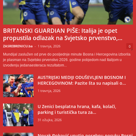
BRITANSKI GUARDIAN PIŠE: Italija je opet
propustila odlazak na Svjetsko prvenstvo,...
ZASREBRENICU.ba
-
1 travnja, 2026
0
Mundijal zaslužen od prve do posljednje minute Bosna i Hercegovina izborila
je plasman na Svjetsko prvenstvo 2026. godine pobjedom nad Italijom u
izvođenju jedanaesteraca rezultatom...
AUSTRIJSKI MEDIJI ODUŠEVLJENI BOSNOM I
HERCEGOVINOM: Pazite šta su napisali o...
1 travnja, 2026
U Zenici besplatna hrana, kafa, kolači,
parking i turistička tura za...
31 ožujka, 2026
Novak Đoković uputio posebnu poruku Bosni