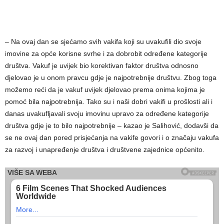
– Na ovaj dan se sjećamo svih vakifa koji su uvakufili dio svoje
imovine za opće korisne svrhe i za dobrobit određene kategorije
društva. Vakuf je uvijek bio korektivan faktor društva odnosno
djelovao je u onom pravcu gdje je najpotrebnije društvu. Zbog toga
možemo reći da je vakuf uvijek djelovao prema onima kojima je
pomoć bila najpotrebnija. Tako su i naši dobri vakifi u prošlosti ali i
danas uvakufljavali svoju imovinu upravo za određene kategorije
društva gdje je to bilo najpotrebnije – kazao je Salihović, dodavši da
se ne ovaj dan pored prisjećanja na vakife govori i o značaju vakufa
za razvoj i unapređenje društva i društvene zajednice općenito.