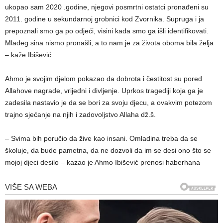
ukopao sam 2020 .godine, njegovi posmrtni ostatci pronađeni su
2011. godine u sekundarnoj grobnici kod Zvornika. Supruga i ja
prepoznali smo ga po odjeći, visini kada smo ga išli identifikovati.
Mlađeg sina nismo pronašli, a to nam je za života oboma bila želja
– kaže Ibišević.
Ahmo je svojim djelom pokazao da dobrota i čestitost su pored
Allahove nagrade, vrijedni i divljenje. Uprkos tragediji koja ga je
zadesila nastavio je da se bori za svoju djecu, a ovakvim potezom
trajno sjećanje na njih i zadovoljstvo Allaha dž.š.
– Svima bih poručio da žive kao insani. Omladina treba da se
školuje, da bude pametna, da ne dozvoli da im se desi ono što se
mojoj djeci desilo – kazao je Ahmo Ibišević prenosi haberhana