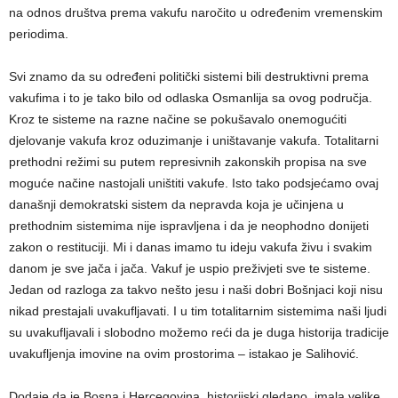
na odnos društva prema vakufu naročito u određenim vremenskim
periodima.
Svi znamo da su određeni politički sistemi bili destruktivni prema
vakufima i to je tako bilo od odlaska Osmanlija sa ovog područja.
Kroz te sisteme na razne načine se pokušavalo onemogućiti
djelovanje vakufa kroz oduzimanje i uništavanje vakufa. Totalitarni
prethodni režimi su putem represivnih zakonskih propisa na sve
moguće načine nastojali uništiti vakufe. Isto tako podsjećamo ovaj
današnji demokratski sistem da nepravda koja je učinjena u
prethodnim sistemima nije ispravljena i da je neophodno donijeti
zakon o restituciji. Mi i danas imamo tu ideju vakufa živu i svakim
danom je sve jača i jača. Vakuf je uspio preživjeti sve te sisteme.
Jedan od razloga za takvo nešto jesu i naši dobri Bošnjaci koji nisu
nikad prestajali uvakufljavati. I u tim totalitarnim sistemima naši ljudi
su uvakufljavali i slobodno možemo reći da je duga historija tradicije
uvakufljenja imovine na ovim prostorima – istakao je Salihović.
Dodaje da je Bosna i Hercegovina, historijski gledano, imala velike