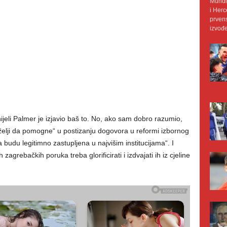
Mundij
i Herc
prvens
izvođe
ijeli Palmer je izjavio baš to. No, ako sam dobro razumio,
želji da pomogne“ u postizanju dogovora u reformi izbornog
budu legitimno zastupljena u najvišim institucijama“. I
zagrebačkih poruka treba glorificirati i izdvajati ih iz cjeline