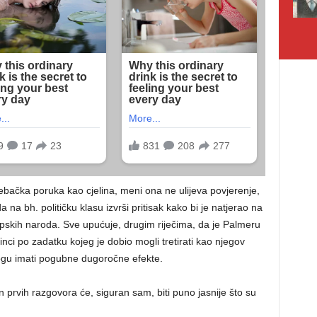
ebačka poruka kao cjelina, meni ona ne ulijeva povjerenje,
 na bh. političku klasu izvrši pritisak kako bi je natjerao na
opskih naroda. Sve upućuje, drugim riječima, da je Palmeru
inci po zadatku kojeg je dobio mogli tretirati kao njegov
mogu imati pogubne dugoročne efekte.
 prvih razgovora će, siguran sam, biti puno jasnije što su