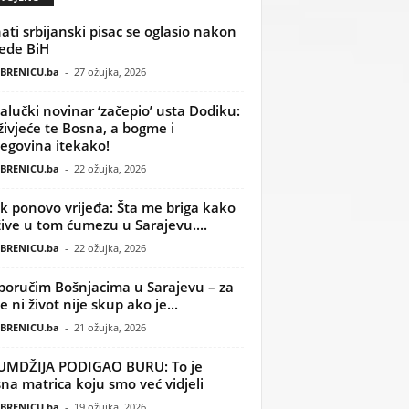
ati srbijanski pisac se oglasio nakon
ede BiH
BRENICU.ba
-
27 ožujka, 2026
alučki novinar ‘začepio’ usta Dodiku:
ivjeće te Bosna, a bogme i
egovina itekako!
BRENICU.ba
-
22 ožujka, 2026
k ponovo vrijeđa: Šta me briga kako
žive u tom ćumezu u Sarajevu....
BRENICU.ba
-
22 ožujka, 2026
poručim Bošnjacima u Sarajevu – za
 ni život nije skup ako je...
BRENICU.ba
-
21 ožujka, 2026
UMDŽIJA PODIGAO BURU: To je
na matrica koju smo već vidjeli
BRENICU.ba
-
19 ožujka, 2026