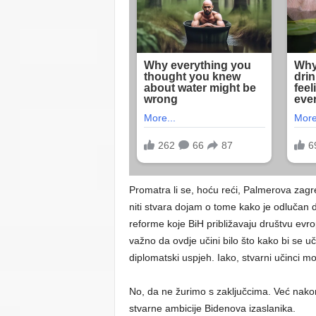
Promatra li se, hoću reći, Palmerova zagr
niti stvara dojam o tome kako je odlučan da
reforme koje BiH približavaju društvu evr
važno da ovdje učini bilo što kako bi se uč
diplomatski uspjeh. Iako, stvarni učinci 
No, da ne žurimo s zaključcima. Već nakon
stvarne ambicije Bidenova izaslanika.