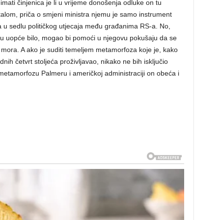
imati činjenica je li u vrijeme donošenja odluke on tu
stalom, priča o smjeni ministra njemu je samo instrument
a u sedlu političkog utjecaja među građanima RS-a. No,
u uopće bilo, mogao bi pomoći u njegovu pokušaju da se
g mora. A ako je suditi temeljem metamorfoza koje je, kako
nih četvrt stoljeća proživljavao, nikako ne bih isključio
tamorfozu Palmeru i američkoj administraciji on obeća i