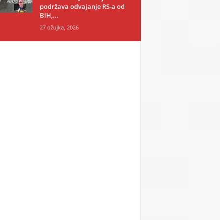
podržava odvajanje RS-a od
BiH,...
27 ožujka, 2026