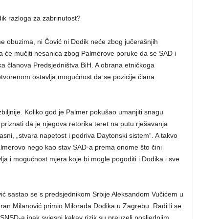
dik razloga za zabrinutost?
e obuzima, ni Čović ni Dodik neće zbog jučerašnjih
ća će mučiti nesanica zbog Palmerove poruke da se SAD i
ka članova Predsjedništva BiH. A obrana etničkoga
otvorenom ostavlja mogućnost da se pozicije člana
zbiljnije. Koliko god je Palmer pokušao umanjiti snagu
priznati da je njegova retorika teret na putu rješavanja
jasni, „stvara napetost i podriva Daytonski sistem“. A takvo
 Palmerovo nego kao stav SAD-a prema onome što čini
lja i mogućnost mjera koje bi mogle pogoditi i Dodika i sve
ić sastao se s predsjednikom Srbije Aleksandom Vučićem u
ran Milanović primio Milorada Dodika u Zagrebu. Radi li se
 i SNSD-a ipak svjesni kakav rizik su preuzeli posljednjim