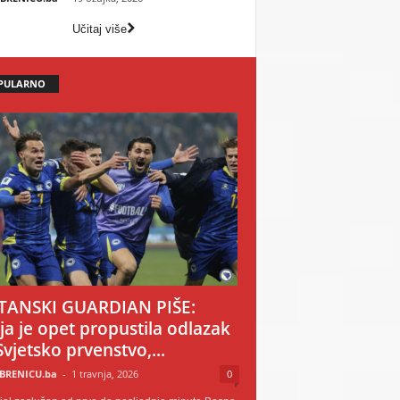
Učitaj više
PULARNO
TANSKI GUARDIAN PIŠE:
ija je opet propustila odlazak
Svjetsko prvenstvo,...
BRENICU.ba
-
1 travnja, 2026
0