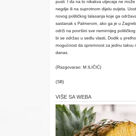
pusti. I da na to nikakva utjecaja ne može 
negdje ili na suprotnom dijelu svijeta. Uo
novog političkog talasanja koje ga održav
sastanak s Palmerom, ako ga je u Zagreb
održi na površini sve nemirnijeg političko
bi se održao u sedlu vlasti, Dodik u prethod
mogućnost da spremnost za jednu takvu me
danas.
(Razgovarao: M.ILIČIĆ)
(SB)