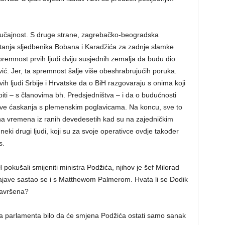
 slučajnost. S druge strane, zagrebačko-beogradska
tanja sljedbenika Bobana i Karadžića za zadnje slamke
emnost prvih ljudi dviju susjednih zemalja da budu dio
ović. Jer, ta spremnost šalje više obeshrabrujućih poruka.
ih ljudi Srbije i Hrvatske da o BiH razgovaraju s onima koji
 biti – s članovima bh. Predsjedništva – i da o budućnosti
stave ćaskanja s plemenskim poglavicama. Na koncu, sve to
 na vremena iz ranih devedesetih kad su na zajedničkim
neki drugi ljudi, koji su za svoje operativce ovdje također
s.
okušali smijeniti ministra Podžića, njihov je šef Milorad
najave sastao se i s Matthewom Palmerom. Hvata li se Dodik
 završena?
oga parlamenta bilo da će smjena Podžića ostati samo sanak