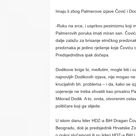
Imaju li zbog Palmerove izjave Čović i Do
-Ruku na srce, i usprkos pesimizmu koji m
Palmerovih poruka imati miran san. Čovi
dalje zalažu za brisanje etničkog predzna
predznaka je jedino rješenje koje Čoviću 
Predsjedništva ipak dočepa.
Dodikove brige bi, međutim, mogle biti i o
najnovijih Dodikovih izjava, nije mogao ne 
krucijalnih bh. problema – i da, kako se iz
uvjerenje ne treba shvatiti kao privatno
Milorad Dodik. A to, onda, otvorenim ostav
političare koji ga slijede.
U istom danu lider HDZ-a BiH Dragan Čov
Beogradu, dok je predsjednik Hrvatske Zo
o pukoj slučajnosti ili su lideri HDZ-a BiH