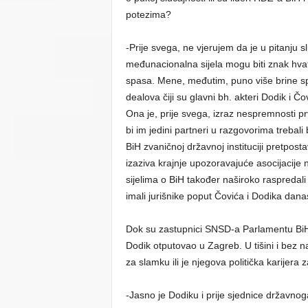
potezima?
-Prije svega, ne vjerujem da je u pitanju
međunacionalna sijela mogu biti znak hva
spasa. Mene, međutim, puno više brine spr
dealova čiji su glavni bh. akteri Dodik i Č
Ona je, prije svega, izraz nespremnosti prv
bi im jedini partneri u razgovorima trebali
BiH zvaničnoj državnoj instituciji pretpo
izaziva krajnje upozoravajuće asocijacije
sijelima o BiH također naširoko raspredali 
imali jurišnike poput Čovića i Dodika dana
Dok su zastupnici SNSD-a Parlamentu BiH p
Dodik otputovao u Zagreb. U tišini i bez 
za slamku ili je njegova politička karijera
-Jasno je Dodiku i prije sjednice državn