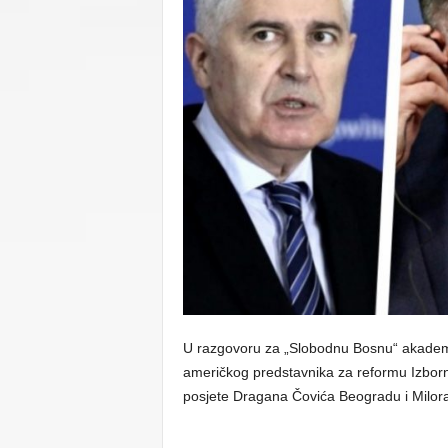
C
U
U razgovoru za „Slobodnu Bosnu“ akademik
američkog predstavnika za reformu Izbor
posjete Dragana Čovića Beogradu i Milor