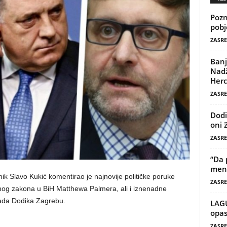
Pozn
pobj
ZASRE
Banj
Nadž
Herc
ZASRE
Dodi
oni 
ZASRE
“Da 
mene
 Slavo Kukić komentirao je najnovije političke poruke
ZASRE
nog zakona u BiH Matthewa Palmera, ali i iznenadne
ada Dodika Zagrebu.
LAG
opas
ZASRE