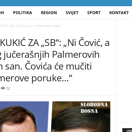
IH
POLITIKA
REGION
SVIJET
SPORT
KONTAKT
ZA „SB“: „Ni Čović, a ni Dodik neće zbog...
KIĆ ZA „SB“: „Ni Čović, a
 jučerašnjih Palmerovih
 san. Čovića će mučiti
lmerove poruke…“
12
IZ