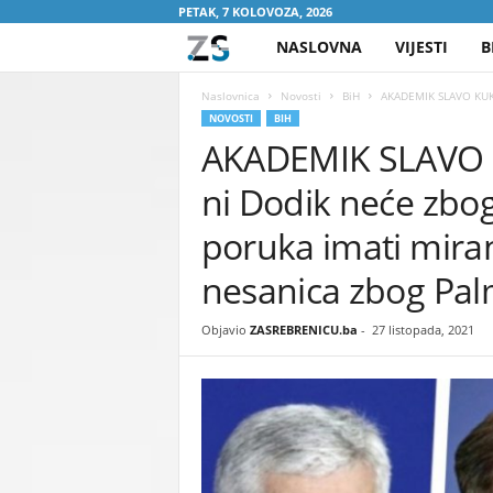
PETAK, 7 KOLOVOZA, 2026
NASLOVNA
VIJESTI
B
Z
A
Naslovnica
Novosti
BiH
AKADEMIK SLAVO KUKIĆ 
NOVOSTI
BIH
AKADEMIK SLAVO KU
S
ni Dodik neće zbog
R
poruka imati miran
E
nesanica zbog Pa
B
Objavio
ZASREBRENICU.ba
-
27 listopada, 2021
R
E
N
I