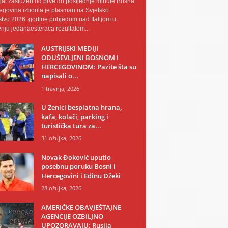
al zaslužen od prve do posljednje minute Bosna
egovina izborila je plasman na Svjetsko
tvo 2026. godine pobjedom nad Italijom u
nju jedanaesteraca rezultatom...
AUSTRIJSKI MEDIJI
ODUŠEVLJENI BOSNOM I
HERCEGOVINOM: Pazite šta su
napisali o...
1 travnja, 2026
U Zenici besplatna hrana,
kafa, kolači, parking i
turistička tura za...
31 ožujka, 2026
Novak Đoković uputio
posebnu poruku Bosni i
Hercegovini i Edinu Džeki
28 ožujka, 2026
AMERIČKE OBAVJEŠTAJNE
AGENCIJE OZBILJNO
UPOZORAVAJU: Rusija