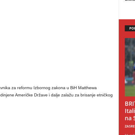
PO
tavnika za reformu Izbornog zakona u BiH Matthewa
dinjene Američke Države i dalje zalažu za brisanje etničkog
BRI
Ital
na 
ZASRE