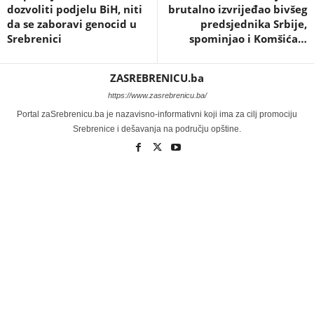
dozvoliti podjelu BiH, niti
brutalno izvrijeđao bivšeg
da se zaboravi genocid u
predsjednika Srbije,
Srebrenici
spominjao i Komšića…
ZASREBRENICU.ba
https://www.zasrebrenicu.ba/
Portal zaSrebrenicu.ba je nazavisno-informativni koji ima za cilj promociju
Srebrenice i dešavanja na području opštine.