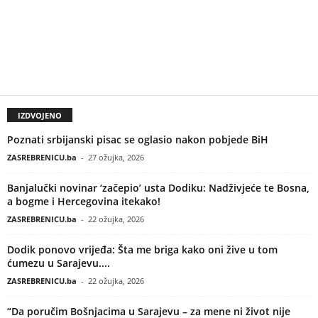
IZDVOJENO
Poznati srbijanski pisac se oglasio nakon pobjede BiH
ZASREBRENICU.ba
-
27 ožujka, 2026
Banjalučki novinar ‘začepio’ usta Dodiku: Nadživjeće te Bosna,
a bogme i Hercegovina itekako!
ZASREBRENICU.ba
-
22 ožujka, 2026
Dodik ponovo vrijeđa: Šta me briga kako oni žive u tom
ćumezu u Sarajevu....
ZASREBRENICU.ba
-
22 ožujka, 2026
“Da poručim Bošnjacima u Sarajevu – za mene ni život nije