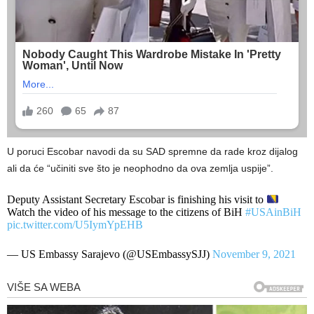
U poruci Escobar navodi da su SAD spremne da rade kroz dijalog
ali da će “učiniti sve što je neophodno da ova zemlja uspije”.
Deputy Assistant Secretary Escobar is finishing his visit to
Watch the video of his message to the citizens of BiH
#USAinBiH
pic.twitter.com/U5IymYpEHB
— US Embassy Sarajevo (@USEmbassySJJ)
November 9, 2021