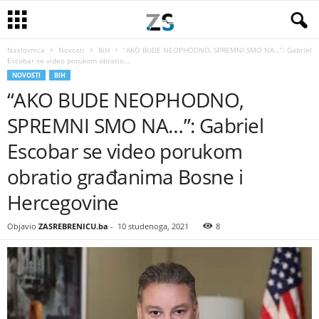
Naslovnica
Novosti
BiH
“AKO BUDE NEOPHODNO, SPREMNI SMO NA…”: Gabriel
Escobar se video porukom obratio...
NOVOSTI
BIH
“AKO BUDE NEOPHODNO,
SPREMNI SMO NA…”: Gabriel
Escobar se video porukom
obratio građanima Bosne i
Hercegovine
Objavio
ZASREBRENICU.ba
-
10 studenoga, 2021
8