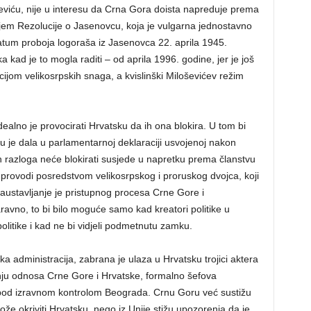
ževiću, nije u interesu da Crna Gora doista napreduje prema
jem Rezolucije o Jasenovcu, koja je vulgarna jednostavno
datum proboja logoraša iz Jasenovca 22. aprila 1945.
a kad je to mogla raditi – od aprila 1996. godine, jer je još
jom velikosrpskih snaga, a kvislinški Miloševićev režim
idealno je provocirati Hrvatsku da ih ona blokira. U tom bi
ju je dala u parlamentarnoj deklaraciji usvojenoj nakon
h razloga neće blokirati susjede u napretku prema članstvu
im provodi posredstvom velikosrpskog i proruskog dvojca, koji
austavljanje je pristupnog procesa Crne Gore i
ravno, to bi bilo moguće samo kad kreatori politike u
olitike i kad ne bi vidjeli podmetnutu zamku.
ka administracija, zabrana je ulaza u Hrvatsku trojici aktera
nju odnosa Crne Gore i Hrvatske, formalno šefova
su pod izravnom kontrolom Beograda. Crnu Goru već sustižu
može okriviti Hrvatsku, nego iz Unije stižu upozorenja da je