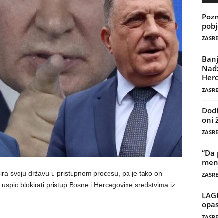
Pozn
pobj
ZASRE
Banj
Nadž
Herc
ZASRE
Dodi
oni 
ZASRE
“Da 
mene
kira svoju državu u pristupnom procesu, pa je tako on
ZASRE
uspio blokirati pristup Bosne i Hercegovine sredstvima iz
LAG
opas
ZASRE