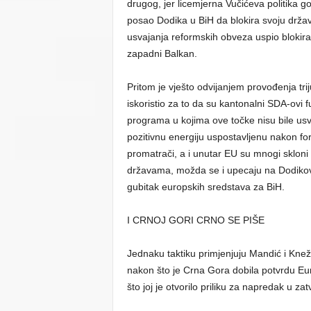
drugog, jer licemjerna Vučićeva politika 
posao Dodika u BiH da blokira svoju drža
usvajanja reformskih obveza uspio blokira
zapadni Balkan.
Pritom je vješto odvijanjem provođenja tri
iskoristio za to da su kantonalni SDA-ovi 
programa u kojima ove točke nisu bile usv
pozitivnu energiju uspostavljenu nakon fo
promatrači, a i unutar EU su mnogi skloni
državama, možda se i upecaju na Dodikov
gubitak europskih sredstava za BiH.
I CRNOJ GORI CRNO SE PIŠE
Jednaku taktiku primjenjuju Mandić i Kne
nakon što je Crna Gora dobila potvrdu Eu
što joj je otvorilo priliku za napredak u z