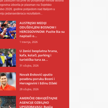
al zaslužen od prve do posljednje minute Bosna
egovina izborila je plasman na Svjetsko
tvo 2026. godine pobjedom nad Italijom u
nju jedanaesteraca rezultatom...
AUSTRIJSKI MEDIJI
ODUŠEVLJENI BOSNOM I
HERCEGOVINOM: Pazite šta su
napisali o...
1 travnja, 2026
U Zenici besplatna hrana,
kafa, kolači, parking i
turistička tura za...
31 ožujka, 2026
Novak Đoković uputio
posebnu poruku Bosni i
Hercegovini i Edinu Džeki
28 ožujka, 2026
AMERIČKE OBAVJEŠTAJNE
AGENCIJE OZBILJNO
UPOZORAVAJU: Rusija