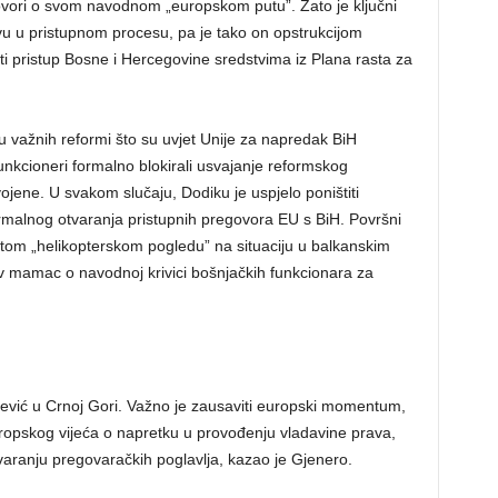
govori o svom navodnom „europskom putu”. Zato je ključni
vu u pristupnom procesu, pa je tako on opstrukcijom
ti pristup Bosne i Hercegovine sredstvima iz Plana rasta za
ju važnih reformi što su uvjet Unije za napredak BiH
funkcioneri formalno blokirali usvajanje reformskog
ojene. U svakom slučaju, Dodiku je uspjelo poništiti
rmalnog otvaranja pristupnih pregovora EU s BiH. Površni
 tom „helikopterskom pogledu” na situaciju u balkanskim
 mamac o navodnoj krivici bošnjačkih funkcionara za
žević u Crnoj Gori. Važno je zausaviti europski momentum,
ropskog vijeća o napretku u provođenju vladavine prava,
atvaranju pregovaračkih poglavlja, kazao je Gjenero.