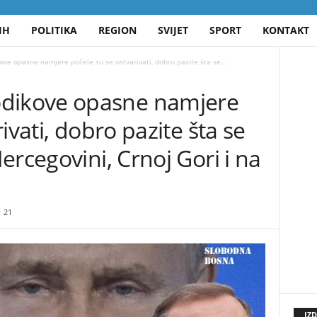
IH
POLITIKA
REGION
SVIJET
SPORT
KONTAKT
 opasne namjere počele su se ostvarivati, dobro pazite šta se...
ikove opasne namjere
ivati, dobro pazite šta se
ercegovini, Crnoj Gori i na
21
IZ