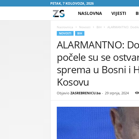
PETAK, 7 KOLOVOZA, 2026
NASLOVNA
VIJESTI
B
Z
A
Naslovnica
Novosti
BiH
ALARMANTNO: Dodikove
NOVOSTI
BIH
ALARMANTNO: Dod
S
počele su se ostvar
R
sprema u Bosni i H
E
Kosovu
B
Objavio
ZASREBRENICU.ba
-
29 srpnja, 2024
R
E
N
I