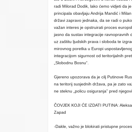
radi Milorad Dodik, lako ćemo vidjeti da j
principala obavljaju Andrija Mandić i Mila
državi zapravo jednaka, da se radi o puko
važan interes je opstruirati proces europsk
jasno da sustav integracije ravnopravnih d
uz zaštitu ljudskih prava i sloboda te izgr
mirovnog poretka u Europi uspostavljenog
integracijom sigurnost od teritorijalnih pr
„Slobodnu Bosnu“.
Gjereno upozorava da je cilj Putinove Rusi
na teritorij susjednih država, pa je zato
ne steknu „policu osiguranja” pred njegov
ČOVJEK KOJI ĆE IZDATI PUTINA: Aleksandar
Zapad
-Dakle, važno je blokirati pristupne proces