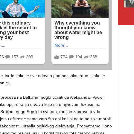
ci tvrde kako je sve odavno pomno isplanirano i kako je
n cilj.
 procesa na Balkanu moglo učiniti da Aleksandar Vučić i
ike opstruiranja država koje su u njihovom fokusu, na
 Srbijom nego Srpskim svetom, radi se zapravo o vrlo
 su efikasne samo zato što oni koji bi na te politike morali
akonitosti i pravila političkog djelovanja. Promatramo li ono
njegovog režima, ali i u korist ruskog totalitarnog režima