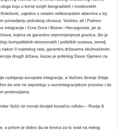
e uloga koju u korist svojih beogradskih i moskovskih
n Kntežević, zajedno s ostalim velikosrpskim akterima u toj
m ponavljanju jednakog obrasca. Vučićev, ali i Putinov
e integracije i Crne Gore i Bosne i Hercegovine, jer je
ržava, kojima se garantira nepromjenjivost granica, što je
adnju kompatibilnih ekonomskih i političkih sustava, temelj
 nakon II svjetskog rata, garantira državama obuhvaćenim
etenzija drugih država, kazao je politolog Davor Gjenero za
je razbijanje europske integracije, a Vučićev širenje Srbije
 važno da one ne napreduju u eurointegracijskom procesu i da
im pretenzijama.
 Vučić će morati donijeti konačnu odluku – Rusija ili
e, a pritom je dobro da se krivica za to svali na nekog