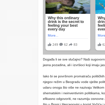
Događa li se sve slučajno? Naši sugovorni
jasna pozadina, ali i izvršioci koji imaju jasa
Iako bi se površnom promatraču političkih
njegov režim u Beogradu vode vješte polit
udaru onoga što više ne nazivaju Velikom
shematskim i neinventivnim politikama, koje
efikasno odgovoriti, ne razumiju osnovne z
što u Bosni i Hercegovini u korist Vučića i 