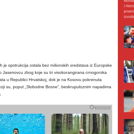
Mundij
i Herc
prvens
izvođe
h je opstrukcija ostala bez milionskih sredstava iz Europske
a o Jasenovcu zbog koje su tri visokorangirana crnogorska
ta u Republici Hrvatskoj, dok je na Kosovu pokrenuta
koji su, poput „Slobodne Bosne“, beskrupuloznim napadima
.