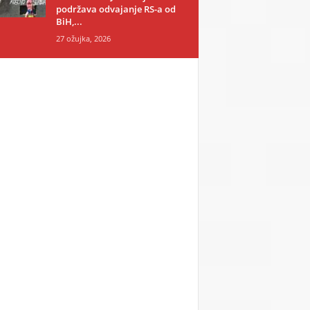
podržava odvajanje RS-a od
BiH,...
27 ožujka, 2026