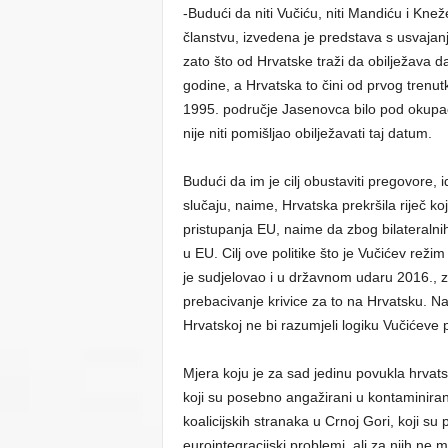
-Budući da niti Vučiću, niti Mandiću i Kne
članstvu, izvedena je predstava s usvajan
zato što od Hrvatske traži da obilježava 
godine, a Hrvatska to čini od prvog trenutk
1995. područje Jasenovca bilo pod okupaci
nije niti pomišljao obilježavati taj datum.
Budući da im je cilj obustaviti pregovore, 
slučaju, naime, Hrvatska prekršila riječ ko
pristupanja EU, naime da zbog bilateralni
u EU. Cilj ove politike što je Vučićev rež
je sudjelovao i u državnom udaru 2016., z
prebacivanje krivice za to na Hrvatsku. Na
Hrvatskoj ne bi razumjeli logiku Vučićeve p
Mjera koju je za sad jedinu povukla hrvats
koji su posebno angažirani u kontaminira
koalicijskih stranaka u Crnoj Gori, koji 
eurointegracijski problemi, ali za njih ne 