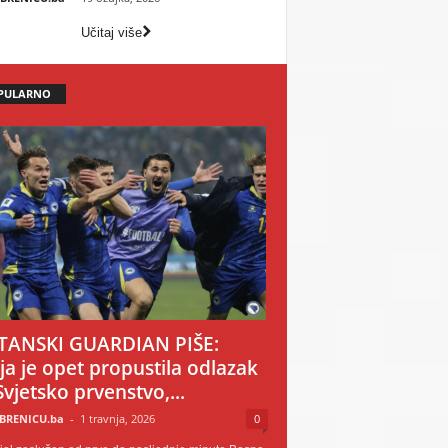
Učitaj više
PULARNO
TANSKI GUARDIAN PIŠE:
ija je opet propustila odlazak
Svjetsko prvenstvo,...
BRENICU.ba
-
1 travnja, 2026
0