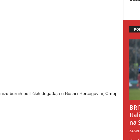
PO
nizu burnih političkih događaja u Bosni i Hercegovini, Crnoj
BRI
Ital
na 
ZASRE