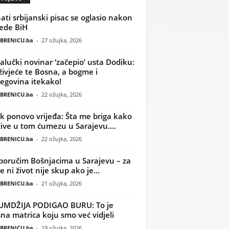
ati srbijanski pisac se oglasio nakon
ede BiH
BRENICU.ba
-
27 ožujka, 2026
alučki novinar ‘začepio’ usta Dodiku:
ivjeće te Bosna, a bogme i
egovina itekako!
BRENICU.ba
-
22 ožujka, 2026
k ponovo vrijeđa: Šta me briga kako
žive u tom ćumezu u Sarajevu....
BRENICU.ba
-
22 ožujka, 2026
poručim Bošnjacima u Sarajevu – za
 ni život nije skup ako je...
BRENICU.ba
-
21 ožujka, 2026
UMDŽIJA PODIGAO BURU: To je
na matrica koju smo već vidjeli
BRENICU.ba
-
19 ožujka, 2026