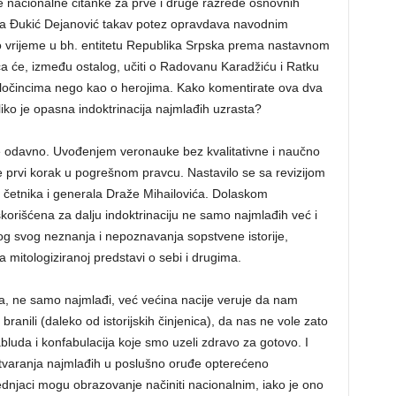
nje nacionalne čitanke za prve i druge razrede osnovnih
vica Đukić Dejanović takav potez opravdava navodnim
 isto vrijeme u bh. entitetu Republika Srpska prema nastavnom
a će, između ostalog, učiti o Radovanu Karadžiću i Ratku
zločincima nego kao o herojima. Kako komentirate ova dva
liko je opasna indoktrinacija najmlađih uzrasta?
je odavno. Uvođenjem veronauke bez kvalitativne i naučno
e prvi korak u pogrešnom pravcu. Nastavilo se sa revizijom
u četnika i generala Draže Mihailovića. Dolaskom
korišćena za dalju indoktrinaciju ne samo najmlađih već i
og svog neznanja i nepoznavanja sopstvene istorije,
 mitologiziranoj predstavi o sebi i drugima.
, ne samo najmlađi, već većina nacije veruje da nam
ranili (daleko od istorijskih činjenica), da nas ne vole zato
abluda i konfabulacija koje smo uzeli zdravo za gotovo. I
etvaranja najmlađih u poslušno oruđe opterećeno
njaci mogu obrazovanje načiniti nacionalnim, iako je ono