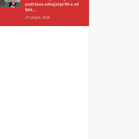
podržava odvajanje RS-a od
BiH,...
27 ožujka, 2026