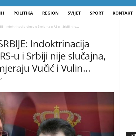
IH
POLITIKA
REGION
SVIJET
SPORT
KONTAKT
: Indoktrinacija djece u školama u RS-u i Srbiji nije...
BIJE: Indoktrinacija
S-u i Srbiji nije slučajna,
mjeraju Vučić i Vulin…
21
IZ