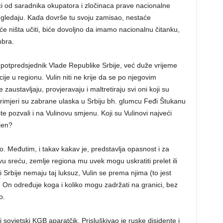
ci od saradnika okupatora i zločinaca prave nacionalne
 ugledaju. Kada dovrše tu svoju zamisao, nestaće
će ništa učiti, biće dovoljno da imamo nacionalnu čitanku,
mbra.
s potpredsjednik Vlade Republike Srbije, već duže vrijeme
je u regionu. Vulin niti ne krije da se po njegovim
austavljaju, provjeravaju i maltretiraju svi oni koji su
rimjeri su zabrane ulaska u Srbiju bh. glumcu Feđi Štukanu
te pozvali i na Vulinovu smjenu. Koji su Vulinovi najveći
njen?
o. Međutim, i takav kakav je, predstavlja opasnost i za
vu sreću, zemlje regiona mu uvek mogu uskratiti prelet ili
 Srbije nemaju taj luksuz, Vulin se prema njima (to jest
On određuje koga i koliko mogu zadržati na granici, bez
o.
sovjetski KGB aparatčik. Prisluškivao je ruske disidente i