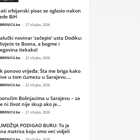
ati srbijanski pisac se oglasio nakon
ede BiH
BRENICU.ba
-
27 ožujka, 2026
alučki novinar ‘začepio’ usta Dodiku:
ivjeće te Bosna, a bogme i
egovina itekako!
BRENICU.ba
-
22 ožujka, 2026
k ponovo vrijeđa: Šta me briga kako
žive u tom ćumezu u Sarajevu....
BRENICU.ba
-
22 ožujka, 2026
poručim Bošnjacima u Sarajevu – za
 ni život nije skup ako je...
BRENICU.ba
-
21 ožujka, 2026
UMDŽIJA PODIGAO BURU: To je
na matrica koju smo već vidjeli
BRENICU.ba
-
19 ožujka, 2026