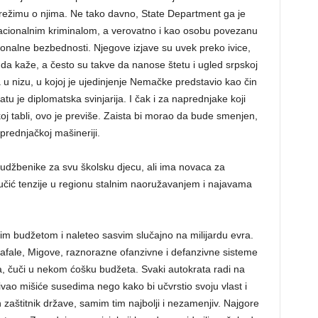
 režimu o njima. Ne tako davno, State Department ga je
nacionalnim kriminalom, a verovatno i kao osobu povezanu
ionalne bezbednosti. Njegove izjave su uvek preko ivice,
 da kaže, a često su takve da nanose štetu i ugled srpskoj
 u nizu, u kojoj je ujedinjenje Nemačke predstavio kao čin
 je diplomatska svinjarija. I čak i za naprednjake koji
oj tabli, ovo je previše. Zaista bi morao da bude smenjen,
aprednjačkoj mašineriji.
 udžbenike za svu školsku djecu, ali ima novaca za
učić tenzije u regionu stalnim naoružavanjem i najavama
kim budžetom i naleteo sasvim slučajno na milijardu evra.
 Rafale, Migove, raznorazne ofanzivne i defanzivne sisteme
, čuči u nekom ćošku budžeta. Svaki autokrata radi na
zivao mišiće susedima nego kako bi učvrstio svoju vlast i
aštitnik države, samim tim najbolji i nezamenjiv. Najgore