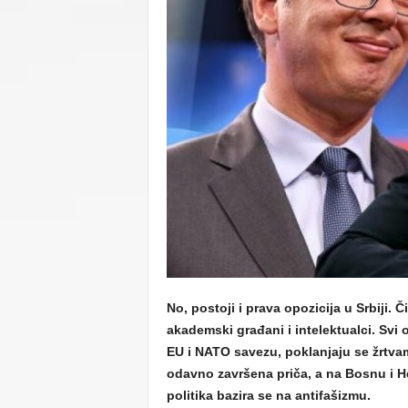
C
U
No, postoji i prava opozicija u Srbiji. Či
akademski građani i intelektualci. Svi
EU i NATO savezu, poklanjaju se žrtva
odavno završena priča, a na Bosnu i He
politika bazira se na antifašizmu.