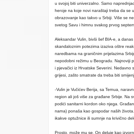
u svojoj biti univerzalno. Samo naprednja
heroje na koje novi naraštaji treba da se
obrazovanje kao takvo u Srbiji. Više se ne
svetog Savu i himnu svakog prvog septe
Aleksandar Vulin, bivši šef BIA-e, a dana
skandaloznim potezima izaziva oštre reakci
naredbama na graničnim prijelazima Srbije z
nepodobni režimu u Beogradu. Najnoviji p
i pjevačici iz Hrvatske Severini. Nedavno s
grijesi, zašto smatrate da treba biti smije
-Vulin je Vučićev Berija, sa Temua, naravn
region ali još više za građane Srbije. Na s
podići sanitarni kordon oko njega. Građani
nama) ponaša kao gospodar naših života. 
ikakve optužnice ili sumnje na krivično del
Prosto, može mu se. On deluje kao izvorni 