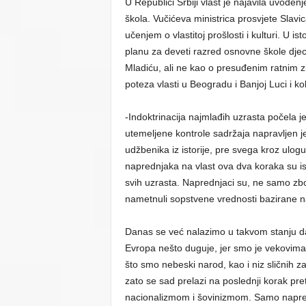
U Republici Srbiji vlast je najavila uvođe
škola. Vučićeva ministrica prosvjete Sla
učenjem o vlastitoj prošlosti i kulturi. U
planu za deveti razred osnovne škole djec
Mladiću, ali ne kao o presuđenim ratnim 
poteza vlasti u Beogradu i Banjoj Luci i ko
-Indoktrinacija najmlađih uzrasta počela 
utemeljene kontrole sadržaja napravljen j
udžbenika iz istorije, pre svega kroz ulog
naprednjaka na vlast ova dva koraka su is
svih uzrasta. Naprednjaci su, ne samo zb
nametnuli sopstvene vrednosti bazirane na
Danas se već nalazimo u takvom stanju da
Evropa nešto duguje, jer smo je vekovima b
što smo nebeski narod, kao i niz sličnih z
zato se sad prelazi na poslednji korak pr
nacionalizmom i šovinizmom. Samo napred