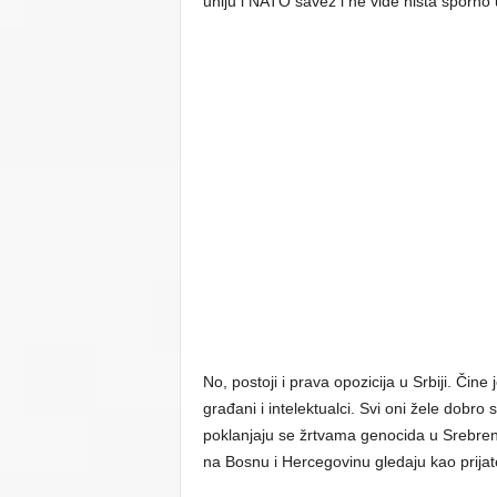
uniju i NATO savez i ne vide ništa sporno u
No, postoji i prava opozicija u Srbiji. Čine 
građani i intelektualci. Svi oni žele dobr
poklanjaju se žrtvama genocida u Srebreni
na Bosnu i Hercegovinu gledaju kao prijate