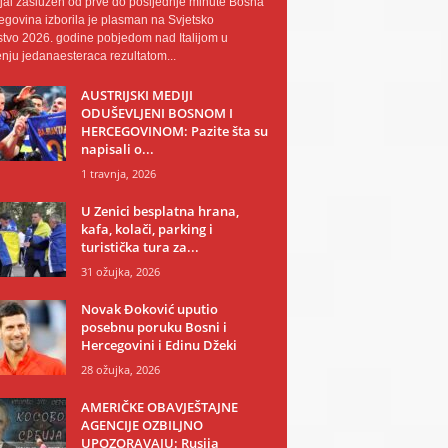
al zaslužen od prve do posljednje minute Bosna
egovina izborila je plasman na Svjetsko
tvo 2026. godine pobjedom nad Italijom u
nju jedanaesteraca rezultatom...
AUSTRIJSKI MEDIJI
ODUŠEVLJENI BOSNOM I
HERCEGOVINOM: Pazite šta su
napisali o...
1 travnja, 2026
U Zenici besplatna hrana,
kafa, kolači, parking i
turistička tura za...
31 ožujka, 2026
Novak Đoković uputio
posebnu poruku Bosni i
Hercegovini i Edinu Džeki
28 ožujka, 2026
AMERIČKE OBAVJEŠTAJNE
AGENCIJE OZBILJNO
UPOZORAVAJU: Rusija