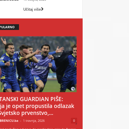
Učitaj više
PULARNO
TANSKI GUARDIAN PIŠE:
ija je opet propustila odlazak
Svjetsko prvenstvo,...
BRENICU.ba
-
1 travnja, 2026
0