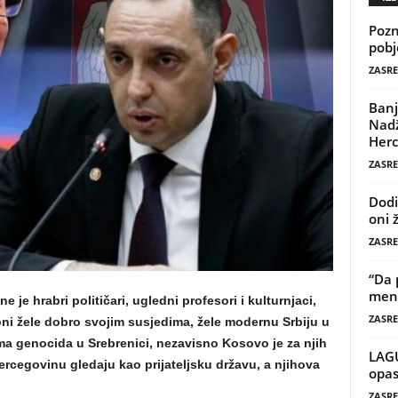
Pozn
pobj
ZASRE
Banj
Nadž
Herc
ZASRE
Dodi
oni 
ZASRE
“Da 
mene
ne je hrabri političari, ugledni profesori i kulturnjaci,
ZASRE
 oni žele dobro svojim susjedima, žele modernu Srbiju u
ma genocida u Srebrenici, nezavisno Kosovo je za njih
LAG
rcegovinu gledaju kao prijateljsku državu, a njihova
opas
ZASRE