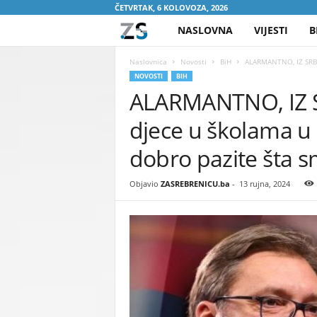
ČETVRTAK, 6 KOLOVOZA, 2026
NASLOVNA
VIJESTI
B
Z
A
Naslovnica
Novosti
BiH
ALARMANTNO, IZ SRBIJE
NOVOSTI
BIH
ALARMANTNO, IZ SR
S
djece u školama u R
R
dobro pazite šta s
E
Objavio
ZASREBRENICU.ba
-
13 rujna, 2024
B
R
E
N
I