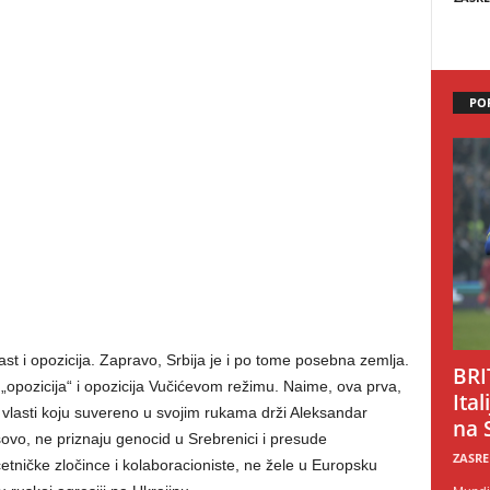
PO
ast i opozicija. Zapravo, Srbija je i po tome posebna zemlja.
BRI
 „opozicija“ i opozicija Vučićevom režimu. Naime, ova prva,
Ital
vlasti koju suvereno u svojim rukama drži Aleksandar
na 
osovo, ne priznaju genocid u Srebrenici i presude
ZASRE
tničke zločince i kolaboracioniste, ne žele u Europsku