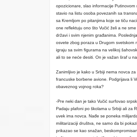
opozicionare, slao informacije Putinovom
stavio na listu osoba povezanih sa trans
sa Kremljom po pitanjima koje se tiču nac
one reflektuju ono što Vučić želi a ne sme
državi i svim njenim građanima. Poslednja
osvete zbog poraza u Drugom svetskom ratu
igraju sa svim figurama na velikoj šahovsk
ali to se neće desiti. On je važan šraf u n
Zanimljivo je kako u Srbiji nema novca za
francuske borbene avione. Podgrijava li V
obaveznog vojnog roka?
-Pre neki dan je tako Vučić surfovao srps
Padaju plafoni po školama u Srbiji ali za
uvek ima novca. Nađe se poneka milijarda
militarizaciji društva, ne samo da bi poka
prikazao se kao snažan, beskompromisan z