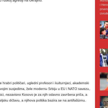
 ruskoj agresiji na Ukrajinu.
Mundij
i Herc
prvens
izvođe
je hrabri političari, ugledni profesori i kulturnjaci, akademski
o svojim susjedima, žele modernu Srbiju u EU i NATO savezu,
ci, nezavisno Kosovo je za njih odavno završena priča, a
ljsku državu, a njihova politika bazira se na antifašizmu.