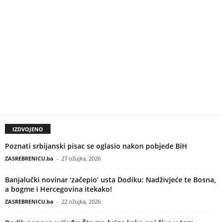
IZDVOJENO
Poznati srbijanski pisac se oglasio nakon pobjede BiH
ZASREBRENICU.ba
-
27 ožujka, 2026
Banjalučki novinar ‘začepio’ usta Dodiku: Nadživjeće te Bosna,
a bogme i Hercegovina itekako!
ZASREBRENICU.ba
-
22 ožujka, 2026