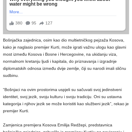
Bošnjačka zajednica, osim kao dio multietničkog pejzaža Kosova,
kako je naglasio premijer Kurti, može igrati važnu ulogu kao glavni
most između Kosova i Bosne i Hercegovine, na ukidanju viza,
normalnom kretanju ljudi i kapitala, do priznavanja i izgradnje
diplomatskih odnosa između dvije zemlje, čiji su narodi imali sličnu
sudbinu.
“Bošnjaci na ovim prostorima uspjeli su sačuvati svoj jedinstveni
identitet, svoj jezik, svoju kulturu i svoju tradiciju. Oni su ustavna
kategorija i njihov jezik se može koristiti kao službeni jezik”, rekao je
premijer Kurti.
Zamjenica premijera Kosova Emilija Redžepi, predstavnica
bošnjačke zajednice, zahvalila je premijeru Kurtiju na povjerenju i