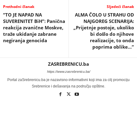
Prethodni članak
Sljedeći članak
“TO JE NAPAD NA
ALMA ČOLO U STRAHU OD
SUVERENITET BiH”: Panična
NAJGOREG SCENARIJA:
reakcija zvanične Moskve,
„Prijetnje postoje, ukoliko
traže ukidanje zabrane
bi došlo do njihove
negiranja genocida
realizacije, to onda
poprima oblike…”
ZASREBRENICU.ba
https://www.zasrebrenicu.ba/
Portal zaSrebrenicu.ba je nazavisno-informativni koji ima za cilj promociju
Srebrenice i dešavanja na području opštine.