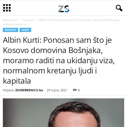
Naslovnica
Novosti
Albin Kurti: Ponosan sam što je Kosovo domovina Bošnjaka,
moramo raditi na...
NOVOSTI
SVIJET
Albin Kurti: Ponosan sam što je
Kosovo domovina Bošnjaka,
moramo raditi na ukidanju viza,
normalnom kretanju ljudi i
kapitala
Objavio
ZASREBRENICU.ba
-
29 rujna, 2021
8