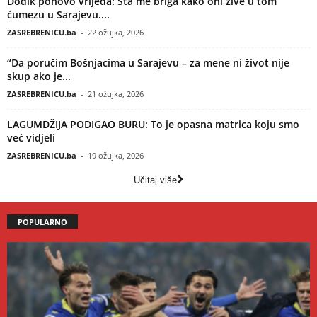
Dodik ponovo vrijeđa: Šta me briga kako oni žive u tom
ćumezu u Sarajevu....
ZASREBRENICU.ba
-
22 ožujka, 2026
“Da poručim Bošnjacima u Sarajevu – za mene ni život nije
skup ako je...
ZASREBRENICU.ba
-
21 ožujka, 2026
LAGUMDŽIJA PODIGAO BURU: To je opasna matrica koju smo
već vidjeli
ZASREBRENICU.ba
-
19 ožujka, 2026
Učitaj više
POPULARNO