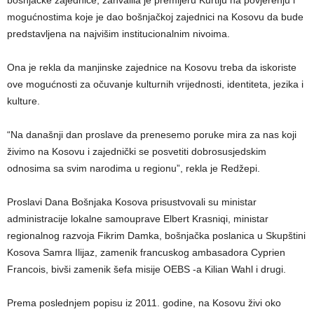
mogućnostima koje je dao bošnjačkoj zajednici na Kosovu da bude
predstavljena na najvišim institucionalnim nivoima.
Ona je rekla da manjinske zajednice na Kosovu treba da iskoriste
ove mogućnosti za očuvanje kulturnih vrijednosti, identiteta, jezika i
kulture.
“Na današnji dan proslave da prenesemo poruke mira za nas koji
živimo na Kosovu i zajednički se posvetiti dobrosusjedskim
odnosima sa svim narodima u regionu”, rekla je Redžepi.
Proslavi Dana Bošnjaka Kosova prisustvovali su ministar
administracije lokalne samouprave Elbert Krasniqi, ministar
regionalnog razvoja Fikrim Damka, bošnjačka poslanica u Skupštini
Kosova Samra Ilijaz, zamenik francuskog ambasadora Cyprien
Francois, bivši zamenik šefa misije OEBS -a Kilian Wahl i drugi.
Prema poslednjem popisu iz 2011. godine, na Kosovu živi oko