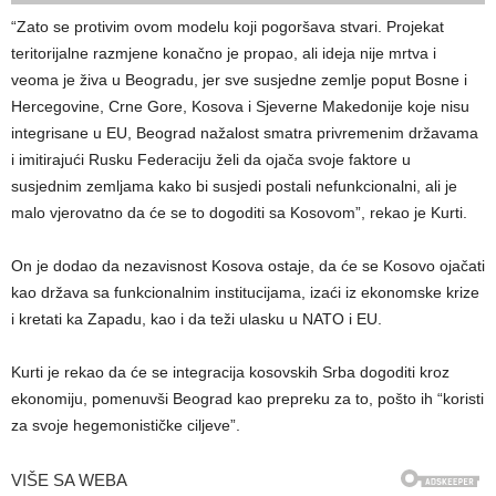
“Zato se protivim ovom modelu koji pogoršava stvari. Projekat
teritorijalne razmjene konačno je propao, ali ideja nije mrtva i
veoma je živa u Beogradu, jer sve susjedne zemlje poput Bosne i
Hercegovine, Crne Gore, Kosova i Sjeverne Makedonije koje nisu
integrisane u EU, Beograd nažalost smatra privremenim državama
i imitirajući Rusku Federaciju želi da ojača svoje faktore u
susjednim zemljama kako bi susjedi postali nefunkcionalni, ali je
malo vjerovatno da će se to dogoditi sa Kosovom”, rekao je Kurti.
On je dodao da nezavisnost Kosova ostaje, da će se Kosovo ojačati
kao država sa funkcionalnim institucijama, izaći iz ekonomske krize
i kretati ka Zapadu, kao i da teži ulasku u NATO i EU.
Kurti je rekao da će se integracija kosovskih Srba dogoditi kroz
ekonomiju, pomenuvši Beograd kao prepreku za to, pošto ih “koristi
za svoje hegemonističke ciljeve”.