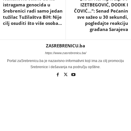
istragama genocida u
IZETBEGOVIĆ, DODIK I
Srebrenici radi samo jedan
ČOVIĆ…“: Senad Pećanin
tužilac Tužilaštva BiH: Nije
sve sažeo u 30 sekundi,
cilj osuditi što više osoba…
pogledajte reakciju
građana Sarajeva
ZASREBRENICU.ba
https://www.zasrebrenicu.ba/
Portal zaSrebrenicu.ba je nazavisno-informativni koji ima za cilj promociju
Srebrenice i dešavanja na području opštine.