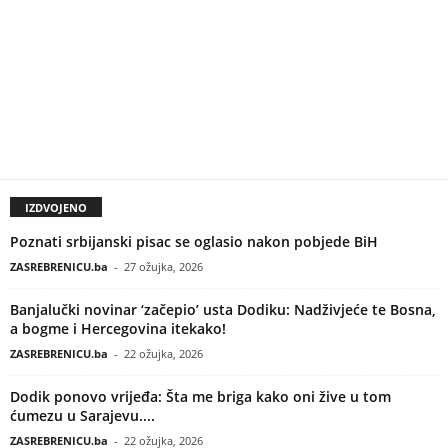
IZDVOJENO
Poznati srbijanski pisac se oglasio nakon pobjede BiH
ZASREBRENICU.ba
-
27 ožujka, 2026
Banjalučki novinar ‘začepio’ usta Dodiku: Nadživjeće te Bosna,
a bogme i Hercegovina itekako!
ZASREBRENICU.ba
-
22 ožujka, 2026
Dodik ponovo vrijeđa: Šta me briga kako oni žive u tom
ćumezu u Sarajevu....
ZASREBRENICU.ba
-
22 ožujka, 2026