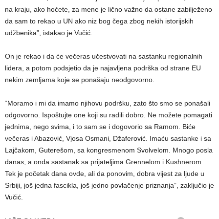
na kraju, ako hoćete, za mene je lično važno da ostane zabilježeno
da sam to rekao u UN ako niz bog čega zbog nekih istorijskih
udžbenika”, istakao je Vučić.
On je rekao i da će večeras učestvovati na sastanku regionalnih
lidera, a potom podsjetio da je najavljena podrška od strane EU
nekim zemljama koje se ponašaju neodgovorno.
“Moramo i mi da imamo njihovu podršku, zato što smo se ponašali
odgovorno. Ispoštujte one koji su radili dobro. Ne možete pomagati
jednima, nego svima, i to sam se i dogovorio sa Ramom. Biće
večeras i Abazović, Vjosa Osmani, Džaferović. Imaću sastanke i sa
Lajčakom, Guterešom, sa kongresmenom Svolvelom. Mnogo posla
danas, a onda sastanak sa prijateljima Grennelom i Kushnerom.
Tek je početak dana ovde, ali da ponovim, dobra vijest za ljude u
Srbiji, još jedna fascikla, još jedno povlačenje priznanja”, zaključio je
Vučić.