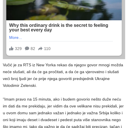
Vučić je za RTS iz New Yorka rekao da njegov govor mnogi možda
neće slušati, ali da će ga pročitati, a da će ga vjerovatno i slušati
veći broj ljudi jer će prije njega govoriti predsjednik Ukrajine
Volodimir Zelenski.
“Imam pravo na 15 minuta, ako i budem govorio nešto duže neću
im dati da me prekidaju, jer vidim da ove velikane nisu prekidali, jer
u ovom domu sam jednako važan i jednako je važna Srbija koliko i
oni koji imaju deset i dvadeset i pedest puta više stanovnika nego
što imamo mi, tako da važno je da će sadržaj biti precizan, tačan i