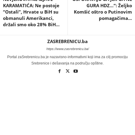
KARAMATIĆA: Ne postoje
GURA HDZ…“: Željko
“Ostali”, Hrvate u BiH su
Komšić oštro o Putinovim
obmanuli Amerikanci,
pomagačima…
držali smo oko 28% BiH…
ZASREBRENICU.ba
https://www.zasrebrenicu.ba/
Portal zaSrebrenicu.ba je nazavisno-informativni koji ima za cilj promociju
Srebrenice i dešavanja na području opštine.