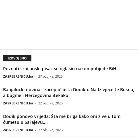
IZDVOJENO
Poznati srbijanski pisac se oglasio nakon pobjede BiH
ZASREBRENICU.ba
-
27 ožujka, 2026
Banjalučki novinar ‘začepio’ usta Dodiku: Nadživjeće te Bosna,
a bogme i Hercegovina itekako!
ZASREBRENICU.ba
-
22 ožujka, 2026
Dodik ponovo vrijeđa: Šta me briga kako oni žive u tom
ćumezu u Sarajevu....
ZASREBRENICU.ba
-
22 ožujka, 2026