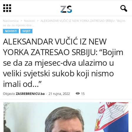
Naslovnica
Novosti
ALEKSANDAR VUČIĆ IZ NEW YORKA ZATRESAO SRBIJU: “Bojim
se da za mjesec-dva...
NOVOSTI
SVIJET
ALEKSANDAR VUČIĆ IZ NEW
YORKA ZATRESAO SRBIJU: “Bojim
se da za mjesec-dva ulazimo u
veliki svjetski sukob koji nismo
imali od…”
Objavio
ZASREBRENICU.ba
-
21 rujna, 2022
15