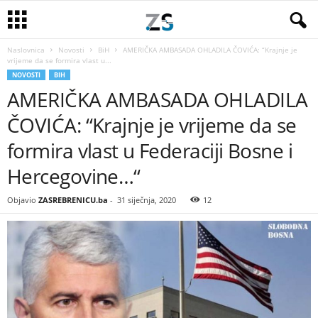
Naslovnica
Novosti
BiH
AMERIČKA AMBASADA OHLADILA ČOVIĆA: “Krajnje je
vrijeme da se formira vlast u...
NOVOSTI
BIH
AMERIČKA AMBASADA OHLADILA
ČOVIĆA: “Krajnje je vrijeme da se
formira vlast u Federaciji Bosne i
Hercegovine…“
Objavio
ZASREBRENICU.ba
-
31 siječnja, 2020
12