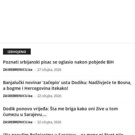
IZDVOJENO
Poznati srbijanski pisac se oglasio nakon pobjede BiH
ZASREBRENICU.ba
-
27 ožujka, 2026
Banjalučki novinar ‘začepio’ usta Dodiku: Nadživjeće te Bosna,
a bogme i Hercegovina itekako!
ZASREBRENICU.ba
-
22 ožujka, 2026
Dodik ponovo vrijeđa: Šta me briga kako oni žive u tom
ćumezu u Sarajevu....
ZASREBRENICU.ba
-
22 ožujka, 2026
“Da poručim Bošnjacima u Sarajevu – za mene ni život nije