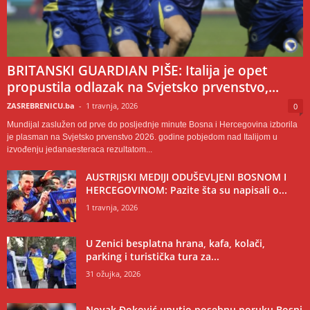
BRITANSKI GUARDIAN PIŠE: Italija je opet
propustila odlazak na Svjetsko prvenstvo,...
ZASREBRENICU.ba
-
1 travnja, 2026
0
Mundijal zaslužen od prve do posljednje minute Bosna i Hercegovina izborila
je plasman na Svjetsko prvenstvo 2026. godine pobjedom nad Italijom u
izvođenju jedanaesteraca rezultatom...
AUSTRIJSKI MEDIJI ODUŠEVLJENI BOSNOM I
HERCEGOVINOM: Pazite šta su napisali o...
1 travnja, 2026
U Zenici besplatna hrana, kafa, kolači,
parking i turistička tura za...
31 ožujka, 2026
Novak Đoković uputio posebnu poruku Bosni