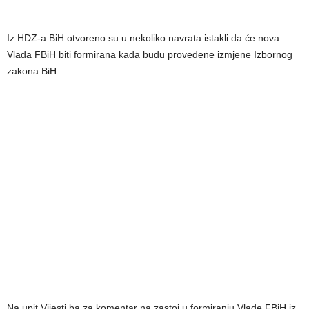
Iz HDZ-a BiH otvoreno su u nekoliko navrata istakli da će nova
Vlada FBiH biti formirana kada budu provedene izmjene Izbornog
zakona BiH.
Na upit Vijesti.ba za komentar na zastoj u formiranju Vlade FBiH iz