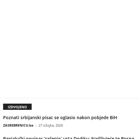
IZDVOJENO
Poznati srbijanski pisac se oglasio nakon pobjede BiH
ZASREBRENICU.ba
-
27 ožujka, 2026
Banjalučki novinar ‘začepio’ usta Dodiku: Nadživjeće te Bosna,