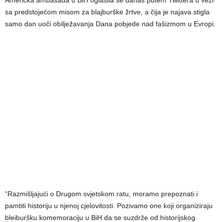
Američka ambasada u BiH oglasila se danas putem Twittera u vezi
sa predstojećom misom za blajburške žrtve, a čija je najava stigla
samo dan uoči obilježavanja Dana pobjede nad fašizmom u Evropi.
“Razmišljajući o Drugom svjetskom ratu, moramo prepoznati i
pamtiti historiju u njenoj cjelovitosti. Pozivamo one koji organiziraju
bleiburšku komemoraciju u BiH da se suzdrže od historijskog