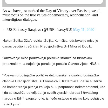
As we have just marked the Day of Victory over Fascism, we all
must focus on the true values of democracy, reconciliation, and
interreligious dialogue.
— US Embassy Sarajevo (@USEmbassySJJ)
May 11, 2020
Nakon Šefika Džaferovića i Željka Komšića, održavanje mise je
danas osudio i treći član Predsjedništva BiH Milorad Dodik.
Održavanje mise podržavaju političke stranke sa hrvatskim
predznakom, a najoštriju poruku je poslalo Glavno vijeće HNS-a.
“Pozivamo bošnjačke političke dužnosnike, a osobito bošnjačke
članove Predsjedništva BiH Komšića i Džaferovića, da se suzdrže
od komentiranja pitanja za koja su u potpunosti nekompetentni, kao
i da se suzdrže od vrijeđanja svetih vjerskih obreda i hrvatskog
naroda u BiH”, saopćeno je, između ostalog u pismu koje potpisuje
Božo Ljubić.