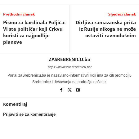
Prethodni članak
Sljedeći članak
Pismo za kardinala Puljića:
Dirljiva ramazanska priča
Vi ste političar koji Crkvu
iz Rusije nikoga ne može
koristi za najpodlije
ostaviti ravnodušnim
planove
ZASREBRENICU.ba
https://www.zasrebrenicu.ba/
Portal zaSrebrenicu.ba je nazavisno-informativni koji ima za cilj promociju
Srebrenice i dešavanja na području opštine.
Komentiraj
Prijaviti se za komentiranje