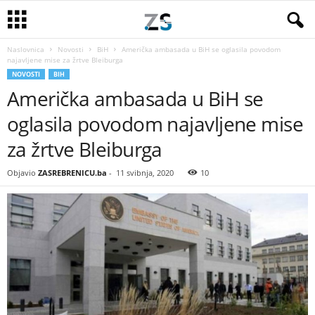
Naslovnica
Novosti
BiH
Američka ambasada u BiH se oglasila povodom
najavljene mise za žrtve Bleiburga
NOVOSTI
BIH
Američka ambasada u BiH se
oglasila povodom najavljene mise
za žrtve Bleiburga
Objavio
ZASREBRENICU.ba
-
11 svibnja, 2020
10