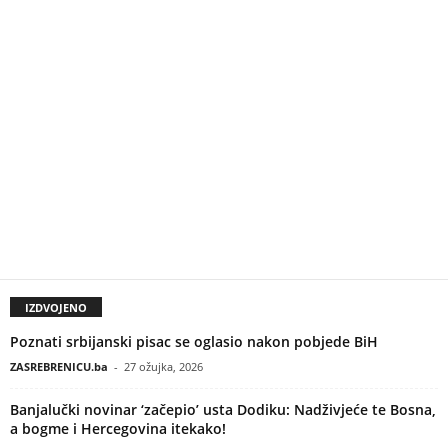
IZDVOJENO
Poznati srbijanski pisac se oglasio nakon pobjede BiH
ZASREBRENICU.ba
-
27 ožujka, 2026
Banjalučki novinar ‘začepio’ usta Dodiku: Nadživjeće te Bosna,
a bogme i Hercegovina itekako!