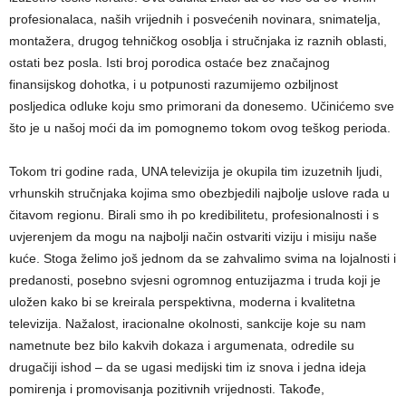
profesionalaca, naših vrijednih i posvećenih novinara, snimatelja,
montažera, drugog tehničkog osoblja i stručnjaka iz raznih oblasti,
ostati bez posla. Isti broj porodica ostaće bez značajnog
finansijskog dohotka, i u potpunosti razumijemo ozbiljnost
posljedica odluke koju smo primorani da donesemo. Učinićemo sve
što je u našoj moći da im pomognemo tokom ovog teškog perioda.
Tokom tri godine rada, UNA televizija je okupila tim izuzetnih ljudi,
vrhunskih stručnjaka kojima smo obezbjedili najbolje uslove rada u
čitavom regionu. Birali smo ih po kredibilitetu, profesionalnosti i s
uvjerenjem da mogu na najbolji način ostvariti viziju i misiju naše
kuće. Stoga želimo još jednom da se zahvalimo svima na lojalnosti i
predanosti, posebno svjesni ogromnog entuzijazma i truda koji je
uložen kako bi se kreirala perspektivna, moderna i kvalitetna
televizija. Nažalost, iracionalne okolnosti, sankcije koje su nam
nametnute bez bilo kakvih dokaza i argumenata, odredile su
drugačiji ishod – da se ugasi medijski tim iz snova i jedna ideja
pomirenja i promovisanja pozitivnih vrijednosti. Takođe,