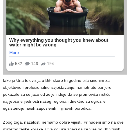
Iako je Una televizija u BiH skoro tri godine bila sinonim za
objektivno i profesionalno izvještavanje, nametnute barijere
pokazale su se jače od želje i ideje da se promovišu i ističu
najljepše vrijednosti našeg regiona i direktno su ugrozile
egzistenciju naših zaposlenih i njihovih porodica.
Zbog toga, nažalost, nemamo dobre vijesti. Prinuđeni smo na ove
izuzetno teške korake. Ova odluka znači da će više od 80 vrsnih