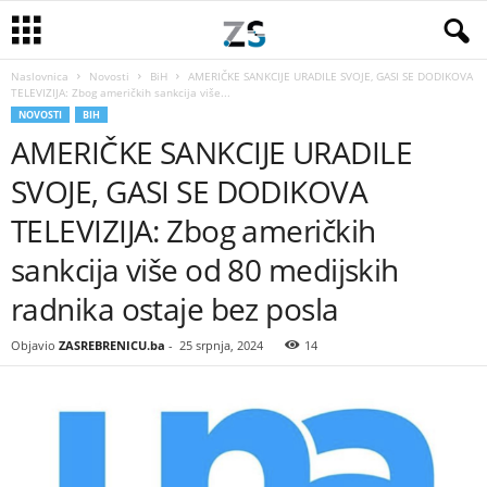
Naslovnica
Novosti
BiH
AMERIČKE SANKCIJE URADILE SVOJE, GASI SE DODIKOVA
TELEVIZIJA: Zbog američkih sankcija više...
NOVOSTI
BIH
AMERIČKE SANKCIJE URADILE
SVOJE, GASI SE DODIKOVA
TELEVIZIJA: Zbog američkih
sankcija više od 80 medijskih
radnika ostaje bez posla
Objavio
ZASREBRENICU.ba
-
25 srpnja, 2024
14