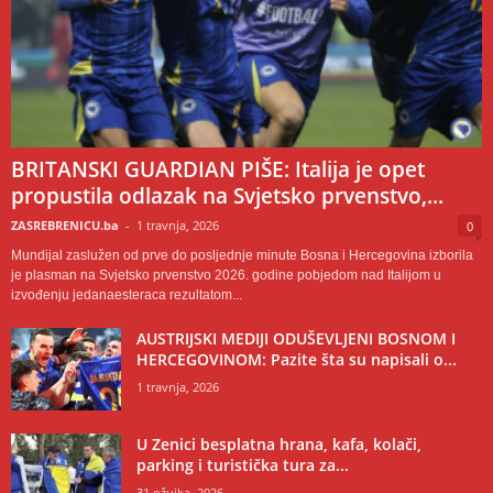
BRITANSKI GUARDIAN PIŠE: Italija je opet
propustila odlazak na Svjetsko prvenstvo,...
ZASREBRENICU.ba
-
1 travnja, 2026
0
Mundijal zaslužen od prve do posljednje minute Bosna i Hercegovina izborila
je plasman na Svjetsko prvenstvo 2026. godine pobjedom nad Italijom u
izvođenju jedanaesteraca rezultatom...
AUSTRIJSKI MEDIJI ODUŠEVLJENI BOSNOM I
HERCEGOVINOM: Pazite šta su napisali o...
1 travnja, 2026
U Zenici besplatna hrana, kafa, kolači,
parking i turistička tura za...
31 ožujka, 2026