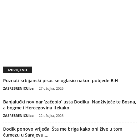
IZDVOJENO
Poznati srbijanski pisac se oglasio nakon pobjede BiH
ZASREBRENICU.ba
-
27 ožujka, 2026
Banjalučki novinar ‘začepio’ usta Dodiku: Nadživjeće te Bosna,
a bogme i Hercegovina itekako!
ZASREBRENICU.ba
-
22 ožujka, 2026
Dodik ponovo vrijeđa: Šta me briga kako oni žive u tom
ćumezu u Sarajevu....