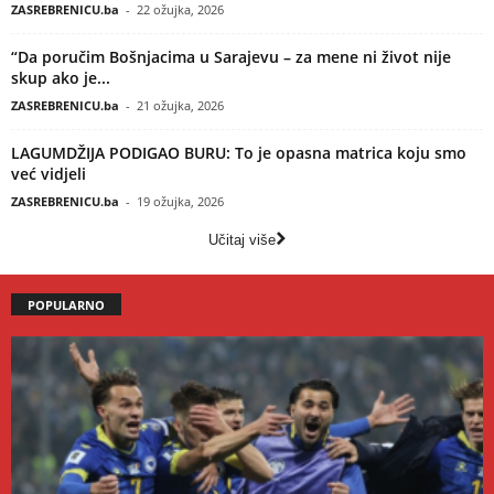
ZASREBRENICU.ba
-
22 ožujka, 2026
“Da poručim Bošnjacima u Sarajevu – za mene ni život nije
skup ako je...
ZASREBRENICU.ba
-
21 ožujka, 2026
LAGUMDŽIJA PODIGAO BURU: To je opasna matrica koju smo
već vidjeli
ZASREBRENICU.ba
-
19 ožujka, 2026
Učitaj više
POPULARNO