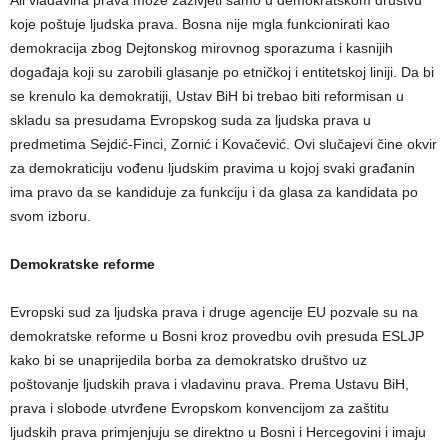
Ali vladavina prava može zaživjeti samo u demokratskom društvu
koje poštuje ljudska prava. Bosna nije mgla funkcionirati kao
demokracija zbog Dejtonskog mirovnog sporazuma i kasnijih
događaja koji su zarobili glasanje po etničkoj i entitetskoj liniji. Da bi
se krenulo ka demokratiji, Ustav BiH bi trebao biti reformisan u
skladu sa presudama Evropskog suda za ljudska prava u
predmetima Sejdić-Finci, Zornić i Kovačević. Ovi slučajevi čine okvir
za demokraticiju vođenu ljudskim pravima u kojoj svaki građanin
ima pravo da se kandiduje za funkciju i da glasa za kandidata po
svom izboru.
Demokratske reforme
Evropski sud za ljudska prava i druge agencije EU pozvale su na
demokratske reforme u Bosni kroz provedbu ovih presuda ESLJP
kako bi se unaprijedila borba za demokratsko društvo uz
poštovanje ljudskih prava i vladavinu prava. Prema Ustavu BiH,
prava i slobode utvrđene Evropskom konvencijom za zaštitu
ljudskih prava primjenjuju se direktno u Bosni i Hercegovini i imaju