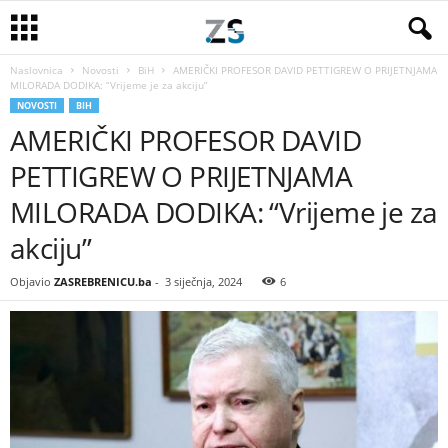
Naslovnica
Novosti
BiH
AMERIČKI PROFESOR DAVID PETTIGREW O PRIJETNJAMA
MILORADA DODIKA: “Vrijeme je za akciju”
NOVOSTI
BIH
AMERIČKI PROFESOR DAVID
PETTIGREW O PRIJETNJAMA
MILORADA DODIKA: “Vrijeme je za
akciju”
Objavio
ZASREBRENICU.ba
-
3 siječnja, 2024
6