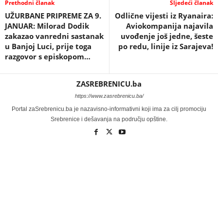
Prethodni članak
Sljedeći članak
UŽURBANE PRIPREME ZA 9.
Odlične vijesti iz Ryanaira:
JANUAR: Milorad Dodik
Aviokompanija najavila
zakazao vanredni sastanak
uvođenje još jedne, šeste
u Banjoj Luci, prije toga
po redu, linije iz Sarajeva!
razgovor s episkopom…
ZASREBRENICU.ba
https://www.zasrebrenicu.ba/
Portal zaSrebrenicu.ba je nazavisno-informativni koji ima za cilj promociju
Srebrenice i dešavanja na području opštine.