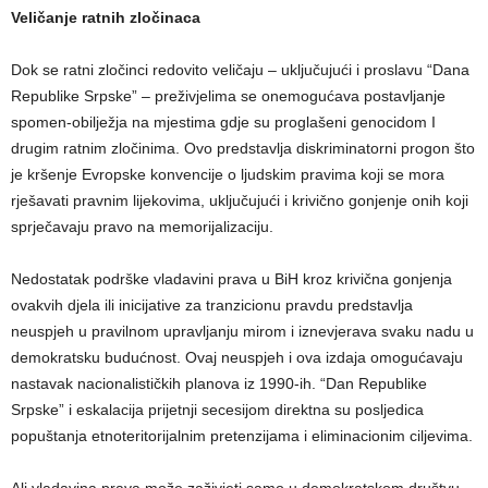
Veličanje ratnih zločinaca
Dok se ratni zločinci redovito veličaju – uključujući i proslavu “Dana
Republike Srpske” – preživjelima se onemogućava postavljanje
spomen-obilježja na mjestima gdje su proglašeni genocidom I
drugim ratnim zločinima. Ovo predstavlja diskriminatorni progon što
je kršenje Evropske konvencije o ljudskim pravima koji se mora
rješavati pravnim lijekovima, uključujući i krivično gonjenje onih koji
sprječavaju pravo na memorijalizaciju.
Nedostatak podrške vladavini prava u BiH kroz krivična gonjenja
ovakvih djela ili inicijative za tranzicionu pravdu predstavlja
neuspjeh u pravilnom upravljanju mirom i iznevjerava svaku nadu u
demokratsku budućnost. Ovaj neuspjeh i ova izdaja omogućavaju
nastavak nacionalističkih planova iz 1990-ih. “Dan Republike
Srpske” i eskalacija prijetnji secesijom direktna su posljedica
popuštanja etnoteritorijalnim pretenzijama i eliminacionim ciljevima.