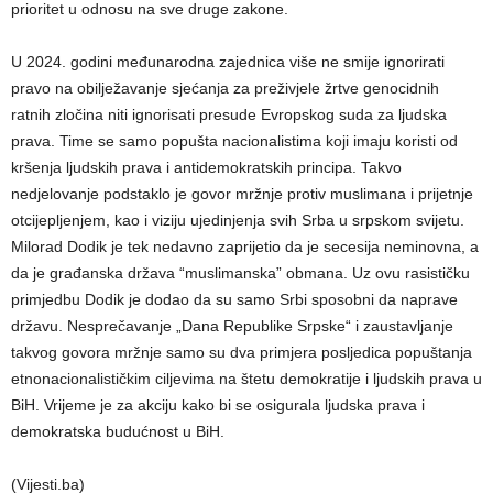
prioritet u odnosu na sve druge zakone.
U 2024. godini međunarodna zajednica više ne smije ignorirati
pravo na obilježavanje sjećanja za preživjele žrtve genocidnih
ratnih zločina niti ignorisati presude Evropskog suda za ljudska
prava. Time se samo popušta nacionalistima koji imaju koristi od
kršenja ljudskih prava i antidemokratskih principa. Takvo
nedjelovanje podstaklo je govor mržnje protiv muslimana i prijetnje
otcijepljenjem, kao i viziju ujedinjenja svih Srba u srpskom svijetu.
Milorad Dodik je tek nedavno zaprijetio da je secesija neminovna, a
da je građanska država “muslimanska” obmana. Uz ovu rasističku
primjedbu Dodik je dodao da su samo Srbi sposobni da naprave
državu. Nesprečavanje „Dana Republike Srpske“ i zaustavljanje
takvog govora mržnje samo su dva primjera posljedica popuštanja
etnonacionalističkim ciljevima na štetu demokratije i ljudskih prava u
BiH. Vrijeme je za akciju kako bi se osigurala ljudska prava i
demokratska budućnost u BiH.
(Vijesti.ba)