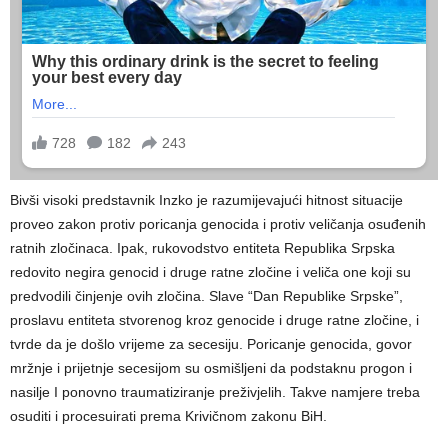
Bivši visoki predstavnik Inzko je razumijevajući hitnost situacije
proveo zakon protiv poricanja genocida i protiv veličanja osuđenih
ratnih zločinaca. Ipak, rukovodstvo entiteta Republika Srpska
redovito negira genocid i druge ratne zločine i veliča one koji su
predvodili činjenje ovih zločina. Slave “Dan Republike Srpske”,
proslavu entiteta stvorenog kroz genocide i druge ratne zločine, i
tvrde da je došlo vrijeme za secesiju. Poricanje genocida, govor
mržnje i prijetnje secesijom su osmišljeni da podstaknu progon i
nasilje I ponovno traumatiziranje preživjelih. Takve namjere treba
osuditi i procesuirati prema Krivičnom zakonu BiH.