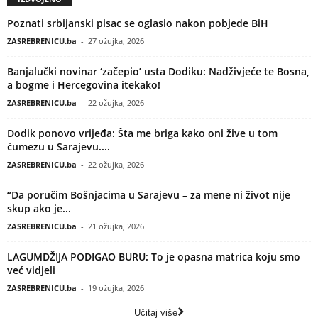
Poznati srbijanski pisac se oglasio nakon pobjede BiH
ZASREBRENICU.ba
-
27 ožujka, 2026
Banjalučki novinar ‘začepio’ usta Dodiku: Nadživjeće te Bosna,
a bogme i Hercegovina itekako!
ZASREBRENICU.ba
-
22 ožujka, 2026
Dodik ponovo vrijeđa: Šta me briga kako oni žive u tom
ćumezu u Sarajevu....
ZASREBRENICU.ba
-
22 ožujka, 2026
“Da poručim Bošnjacima u Sarajevu – za mene ni život nije
skup ako je...
ZASREBRENICU.ba
-
21 ožujka, 2026
LAGUMDŽIJA PODIGAO BURU: To je opasna matrica koju smo
već vidjeli
ZASREBRENICU.ba
-
19 ožujka, 2026
Učitaj više