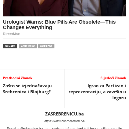
OZNAKE
AMIR REKO
GORAZDE
Prethodni članak
Sljedeći članak
Zašto se izjednačavaju
Igrao za Partizan i
Srebrenica i Blajburg?
reprezentaciju, a završio u
logoru
ZASREBRENICU.ba
https://www.zasrebrenicu.ba/
Portal zaSrebrenicu.ba je nazavisno-informativni koji ima za cilj promociju