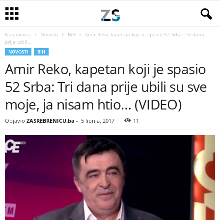
Naslovnica
Novosti
BiH
Amir Reko, kapetan koji je spasio 52 Srba: Tri dana
prije ubili...
NOVOSTI
BIH
Amir Reko, kapetan koji je spasio
52 Srba: Tri dana prije ubili su sve
moje, ja nisam htio… (VIDEO)
Objavio
ZASREBRENICU.ba
-
5 lipnja, 2017
11