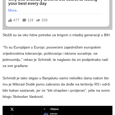
Složili su se oko hitne potrebe za brigom o mlađoj generaciji u BiH.
“To su Europljani u Europi, posvećeni zajedničkim europskim
vrijednostima tolerancije, poštovanja i iskrene suradnje, ne
jednoumlju,” rekao je Schmidt, te naglasio da on podjednako radi
za sve građane.
Schmidt je tako stigao u Banjaluku samo nekoliko dana nakon što
mu je Milorad Dodik javno zabranio da dođe na teritoriju RS i održi
bilo kakav sastanak, jer će “biti uhapšen i protjeran”, piše na svom
blogu Slobodan Vasković.