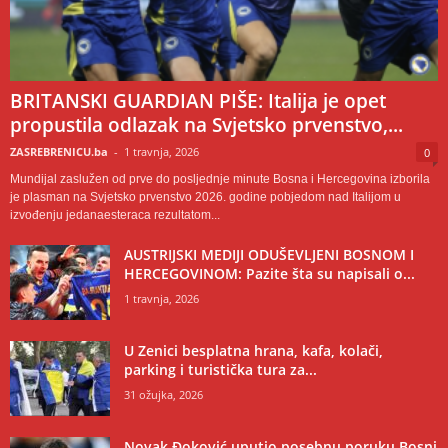
BRITANSKI GUARDIAN PIŠE: Italija je opet
propustila odlazak na Svjetsko prvenstvo,...
ZASREBRENICU.ba
-
1 travnja, 2026
0
Mundijal zaslužen od prve do posljednje minute Bosna i Hercegovina izborila
je plasman na Svjetsko prvenstvo 2026. godine pobjedom nad Italijom u
izvođenju jedanaesteraca rezultatom...
AUSTRIJSKI MEDIJI ODUŠEVLJENI BOSNOM I
HERCEGOVINOM: Pazite šta su napisali o...
1 travnja, 2026
U Zenici besplatna hrana, kafa, kolači,
parking i turistička tura za...
31 ožujka, 2026
Novak Đoković uputio posebnu poruku Bosni