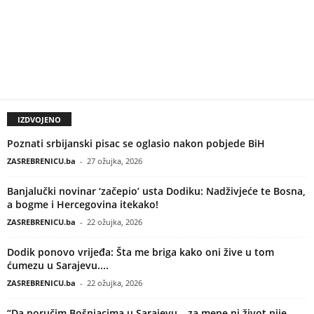
IZDVOJENO
Poznati srbijanski pisac se oglasio nakon pobjede BiH
ZASREBRENICU.ba
-
27 ožujka, 2026
Banjalučki novinar ‘začepio’ usta Dodiku: Nadživjeće te Bosna,
a bogme i Hercegovina itekako!
ZASREBRENICU.ba
-
22 ožujka, 2026
Dodik ponovo vrijeđa: Šta me briga kako oni žive u tom
ćumezu u Sarajevu....
ZASREBRENICU.ba
-
22 ožujka, 2026
“Da poručim Bošnjacima u Sarajevu – za mene ni život nije