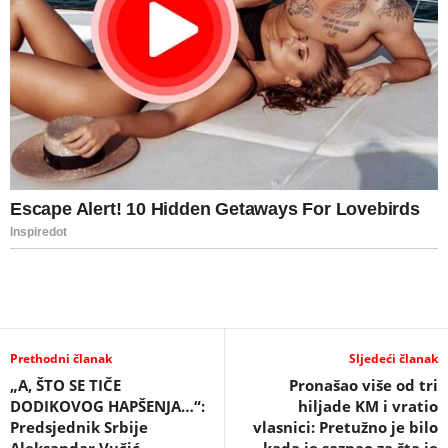
Prethodni članak
Sljedeći članak
„A, ŠTO SE TIČE
Pronašao više od tri
DODIKOVOG HAPŠENJA…“:
hiljade KM i vratio
Predsjednik Srbije
vlasnici: Pretužno je bilo
Aleksandar Vučić
kada je saznao za šta je