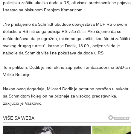
policijsku zaštitu ukoliko dođe u RS, ali visoki predstavnik se pojavio
i sastao sa biskupom Franjom Komaricom.
„Ne pristajemo da Schmidt ubuduće obavještava MUP RS o svom
dolasku u RS niti će ga policija RS više štititi. Ako čujemo da se
nešto dešava, da je ugrožen, mi ćemo ga zaštiti, kao što bi zaštitili i
svakog drugog turistu“, kazao je Dodik, 13.09., ocijenivši da je
najbolje da Schmidt više i ne pokušava da dođe u RS.
Tom prilikom, Dodik je indirektno zaprijetio i ambasadorima SAD-a i
Velike Britanije.
Nakon ovog događaja, Milorad Dodik je potpuno poražen u sukobu
sa Schmidtom kojeg on ne priznaje za visokog predstavnika,
zaključio je Vasković.