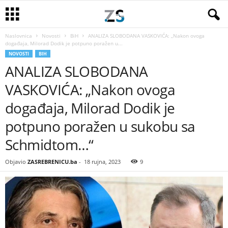
Naslovnica
Novosti
BiH
ANALIZA SLOBODANA VASKOVIĆA: „Nakon ovoga
događaja, Milorad Dodik je potpuno poražen u...
NOVOSTI
BIH
ANALIZA SLOBODANA
VASKOVIĆA: „Nakon ovoga
događaja, Milorad Dodik je
potpuno poražen u sukobu sa
Schmidtom…“
Objavio
ZASREBRENICU.ba
-
18 rujna, 2023
9