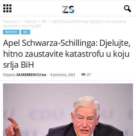
Naslovnica
Novosti
BiH
Apel Schwarza-Schillinga: Djelujte, hitno zaustavite
katastrofu u koju srlja BiH
NOVOSTI
BIH
Apel Schwarza-Schillinga: Djelujte,
hitno zaustavite katastrofu u koju
srlja BiH
Objavio
ZASREBRENICU.ba
-
4 prosinca, 2021
27