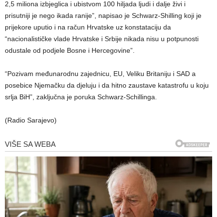
2,5 miliona izbjeglica i ubistvom 100 hiljada ljudi i dalje živi i
prisutniji je nego ikada ranije”, napisao je Schwarz-Shilling koji je
prijekore uputio i na račun Hrvatske uz konstataciju da
“nacionalističke vlade Hrvatske i Srbije nikada nisu u potpunosti
odustale od podjele Bosne i Hercegovine”.
“Pozivam međunarodnu zajednicu, EU, Veliku Britaniju i SAD a
posebice Njemačku da djeluju i da hitno zaustave katastrofu u koju
srlja BiH”, zaključna je poruka Schwarz-Schillinga.
(Radio Sarajevo)