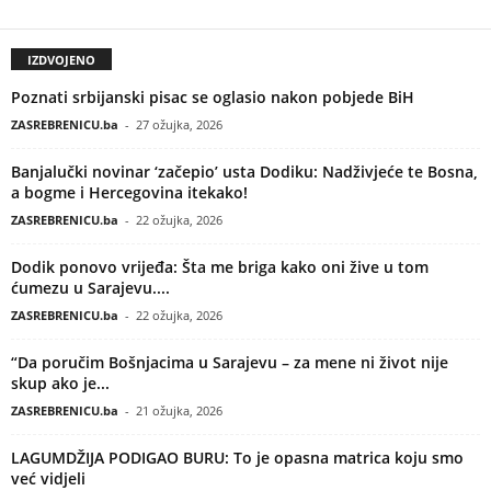
IZDVOJENO
Poznati srbijanski pisac se oglasio nakon pobjede BiH
ZASREBRENICU.ba
-
27 ožujka, 2026
Banjalučki novinar ‘začepio’ usta Dodiku: Nadživjeće te Bosna,
a bogme i Hercegovina itekako!
ZASREBRENICU.ba
-
22 ožujka, 2026
Dodik ponovo vrijeđa: Šta me briga kako oni žive u tom
ćumezu u Sarajevu....
ZASREBRENICU.ba
-
22 ožujka, 2026
“Da poručim Bošnjacima u Sarajevu – za mene ni život nije
skup ako je...
ZASREBRENICU.ba
-
21 ožujka, 2026
LAGUMDŽIJA PODIGAO BURU: To je opasna matrica koju smo
već vidjeli