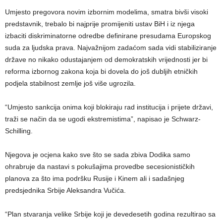
Umjesto pregovora novim izbornim modelima, smatra bivši visoki
predstavnik, trebalo bi najprije promijeniti ustav BiH i iz njega
izbaciti diskriminatorne odredbe definirane presudama Europskog
suda za ljudska prava. Najvažnijom zadaćom sada vidi stabiliziranje
države no nikako odustajanjem od demokratskih vrijednosti jer bi
reforma izbornog zakona koja bi dovela do još dubljih etničkih
podjela stabilnost zemlje još više ugrozila.
“Umjesto sankcija onima koji blokiraju rad institucija i prijete državi,
traži se način da se ugodi ekstremistima”, napisao je Schwarz-
Schilling.
Njegova je ocjena kako sve što se sada zbiva Dodika samo
ohrabruje da nastavi s pokušajima provedbe secesionističkih
planova za što ima podršku Rusije i Kinem ali i sadašnjeg
predsjednika Srbije Aleksandra Vučića.
“Plan stvaranja velike Srbije koji je devedesetih godina rezultirao sa