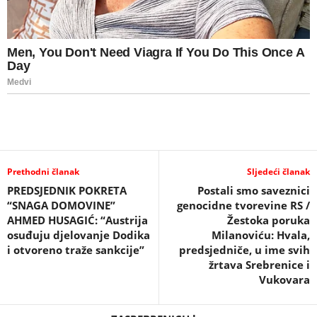
Prethodni članak
Sljedeći članak
PREDSJEDNIK POKRETA
Postali smo saveznici
“SNAGA DOMOVINE”
genocidne tvorevine RS /
AHMED HUSAGIĆ: “Austrija
Žestoka poruka
osuđuju djelovanje Dodika
Milanoviću: Hvala,
i otvoreno traže sankcije”
predsjedniče, u ime svih
žrtava Srebrenice i
Vukovara