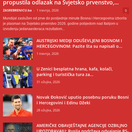
propustila odlazak na Svjetsko prvenstvo,...
ZASREBRENICU.ba
-
1 travnja, 2026
0
Mundijal zaslužen od prve do posljednje minute Bosna i Hercegovina izborila
je plasman na Svjetsko prvenstvo 2026. godine pobjedom nad Italijom u
izvođenju jedanaesteraca rezultatom...
AUSTRIJSKI MEDIJI ODUŠEVLJENI BOSNOM I
HERCEGOVINOM: Pazite šta su napisali o...
1 travnja, 2026
U Zenici besplatna hrana, kafa, kolači,
parking i turistička tura za...
31 ožujka, 2026
Novak Đoković uputio posebnu poruku Bosni
i Hercegovini i Edinu Džeki
28 ožujka, 2026
AMERIČKE OBAVJEŠTAJNE AGENCIJE OZBILJNO
UPOZORAVAJU: Rusija podržava odvajanje RS-