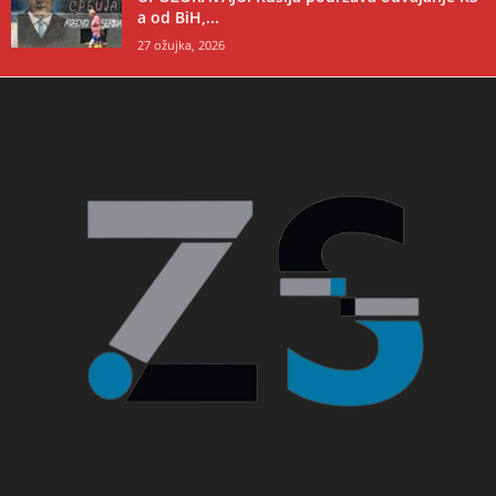
a od BiH,...
27 ožujka, 2026