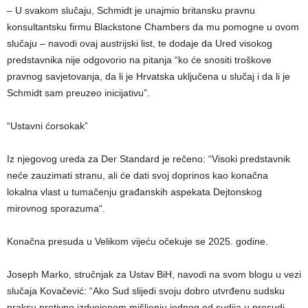
– U svakom slučaju, Schmidt je unajmio britansku pravnu
konsultantsku firmu Blackstone Chambers da mu pomogne u ovom
slučaju – navodi ovaj austrijski list, te dodaje da Ured visokog
predstavnika nije odgovorio na pitanja “ko će snositi troškove
pravnog savjetovanja, da li je Hrvatska uključena u slučaj i da li je
Schmidt sam preuzeo inicijativu”.
“Ustavni ćorsokak”
Iz njegovog ureda za Der Standard je rečeno: “Visoki predstavnik
neće zauzimati stranu, ali će dati svoj doprinos kao konačna
lokalna vlast u tumačenju građanskih aspekata Dejtonskog
mirovnog sporazuma“.
Konačna presuda u Velikom vijeću očekuje se 2025. godine.
Joseph Marko, stručnjak za Ustav BiH, navodi na svom blogu u vezi
slučaja Kovačević: “Ako Sud slijedi svoju dobro utvrđenu sudsku
praksu protivno izdvojenom mišljenju jednog od sudija u presudi