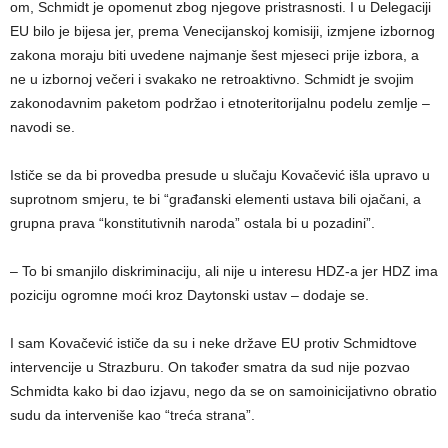
om, Schmidt je opomenut zbog njegove pristrasnosti. I u Delegaciji
EU bilo je bijesa jer, prema Venecijanskoj komisiji, izmjene izbornog
zakona moraju biti uvedene najmanje šest mjeseci prije izbora, a
ne u izbornoj večeri i svakako ne retroaktivno. Schmidt je svojim
zakonodavnim paketom podržao i etnoteritorijalnu podelu zemlje –
navodi se.
Ističe se da bi provedba presude u slučaju Kovačević išla upravo u
suprotnom smjeru, te bi “građanski elementi ustava bili ojačani, a
grupna prava “konstitutivnih naroda” ostala bi u pozadini”.
– To bi smanjilo diskriminaciju, ali nije u interesu HDZ-a jer HDZ ima
poziciju ogromne moći kroz Daytonski ustav – dodaje se.
I sam Kovačević ističe da su i neke države EU protiv Schmidtove
intervencije u Strazburu. On također smatra da sud nije pozvao
Schmidta kako bi dao izjavu, nego da se on samoinicijativno obratio
sudu da interveniše kao “treća strana”.