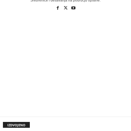
Srebrenice i dešavanja na području opštine.
IZDVOJENO