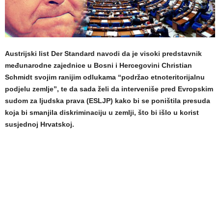
Austrijski list Der Standard navodi da je visoki predstavnik
međunarodne zajednice u Bosni i Hercegovini Christian
Schmidt svojim ranijim odlukama “podržao etnoteritorijalnu
podjelu zemlje”, te da sada želi da interveniše pred Evropskim
sudom za ljudska prava (ESLJP) kako bi se poništila presuda
koja bi smanjila diskriminaciju u zemlji, što bi išlo u korist
susjednoj Hrvatskoj.