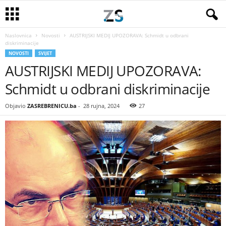
Naslovnica
Novosti
AUSTRIJSKI MEDIJ UPOZORAVA: Schmidt u odbrani
diskriminacije
NOVOSTI
SVIJET
AUSTRIJSKI MEDIJ UPOZORAVA:
Schmidt u odbrani diskriminacije
Objavio
ZASREBRENICU.ba
-
28 rujna, 2024
27