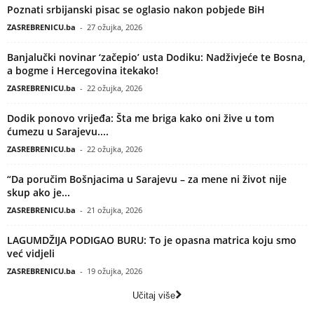
Poznati srbijanski pisac se oglasio nakon pobjede BiH
ZASREBRENICU.ba
-
27 ožujka, 2026
Banjalučki novinar ‘začepio’ usta Dodiku: Nadživjeće te Bosna,
a bogme i Hercegovina itekako!
ZASREBRENICU.ba
-
22 ožujka, 2026
Dodik ponovo vrijeđa: Šta me briga kako oni žive u tom
ćumezu u Sarajevu....
ZASREBRENICU.ba
-
22 ožujka, 2026
“Da poručim Bošnjacima u Sarajevu – za mene ni život nije
skup ako je...
ZASREBRENICU.ba
-
21 ožujka, 2026
LAGUMDŽIJA PODIGAO BURU: To je opasna matrica koju smo
već vidjeli
ZASREBRENICU.ba
-
19 ožujka, 2026
Učitaj više