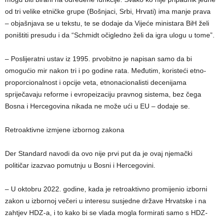
od tri velike etničke grupe (Bošnjaci, Srbi, Hrvati) ima manje prava
– objašnjava se u tekstu, te se dodaje da Vijeće ministara BiH želi
poništiti presudu i da “Schmidt očigledno želi da igra ulogu u tome”.
– Poslijeratni ustav iz 1995. prvobitno je napisan samo da bi
omogućio mir nakon tri i po godine rata. Međutim, koristeći etno-
proporcionalnost i opcije veta, etnonacionalisti decenijama
spriječavaju reforme i evropeizaciju pravnog sistema, bez čega
Bosna i Hercegovina nikada ne može ući u EU – dodaje se.
Retroaktivne izmjene izbornog zakona
Der Standard navodi da ovo nije prvi put da je ovaj njemački
političar izazvao pomutnju u Bosni i Hercegovini.
– U oktobru 2022. godine, kada je retroaktivno promijenio izborni
zakon u izbornoj večeri u interesu susjedne države Hrvatske i na
zahtjev HDZ-a, i to kako bi se vlada mogla formirati samo s HDZ-