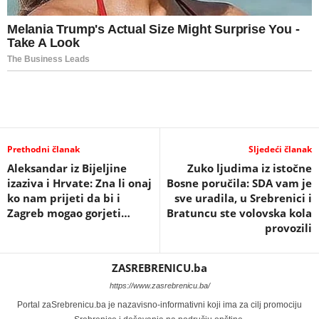
Prethodni članak
Sljedeći članak
Aleksandar iz Bijeljine
Zuko ljudima iz istočne
izaziva i Hrvate: Zna li onaj
Bosne poručila: SDA vam je
ko nam prijeti da bi i
sve uradila, u Srebrenici i
Zagreb mogao gorjeti…
Bratuncu ste volovska kola
provozili
ZASREBRENICU.ba
https://www.zasrebrenicu.ba/
Portal zaSrebrenicu.ba je nazavisno-informativni koji ima za cilj promociju