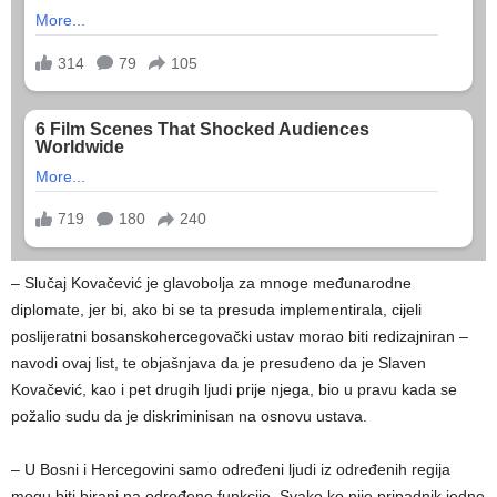
– Slučaj Kovačević je glavobolja za mnoge međunarodne
diplomate, jer bi, ako bi se ta presuda implementirala, cijeli
poslijeratni bosanskohercegovački ustav morao biti redizajniran –
navodi ovaj list, te objašnjava da je presuđeno da je Slaven
Kovačević, kao i pet drugih ljudi prije njega, bio u pravu kada se
požalio sudu da je diskriminisan na osnovu ustava.
– U Bosni i Hercegovini samo određeni ljudi iz određenih regija
mogu biti birani na određene funkcije. Svako ko nije pripadnik jedne