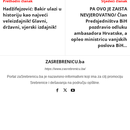
Prethodni članak
Sljedeći članak
Hadžifejzović: Bakir ulazi u
PA OVO JE ZAISTA
historiju kao najveći
NEVJEROVATNO/ Član
veleizdajnik! Glavni,
Predsjedništva BiH
državni, vjerski izdajnik!
pozdravio odluku
ambasadora Hrvatske, a
opleo ministricu vanjskih
poslova BiH…
ZASREBRENICU.ba
https://www.zasrebrenicu.ba/
Portal zaSrebrenicu.ba je nazavisno-informativni koji ima za cilj promociju
Srebrenice i dešavanja na području opštine.