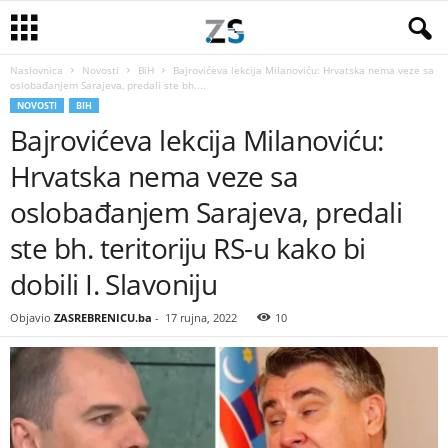
Naslovnica
Novosti
BiH
Bajrovićeva lekcija Milanoviću: Hrvatska nema veze sa
oslobađanjem Sarajeva, predali ste bh....
NOVOSTI
BIH
Bajrovićeva lekcija Milanoviću:
Hrvatska nema veze sa
oslobađanjem Sarajeva, predali
ste bh. teritoriju RS-u kako bi
dobili I. Slavoniju
Objavio
ZASREBRENICU.ba
-
17 rujna, 2022
10