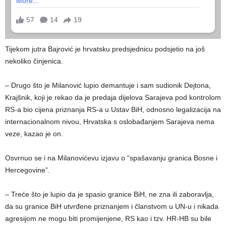
Tijekom jutra Bajrović je hrvatsku predsjednicu podsjetio na još
nekoliko činjenica.
– Drugo što je Milanović lupio demantuje i sam sudionik Dejtona,
Krajšnik, koji je rekao da je predaja dijelova Sarajeva pod kontrolom
RS-a bio cijena priznanja RS-a u Ustav BiH, odnosno legalizacija na
internacionalnom nivou, Hrvatska s oslobađanjem Sarajeva nema
veze, kazao je on.
Osvrnuo se i na Milanovićevu izjavu o “spašavanju granica Bosne i
Hercegovine”.
– Treće što je lupio da je spasio granice BiH, ne zna ili zaboravlja,
da su granice BiH utvrđene priznanjem i članstvom u UN-u i nikada
agresijom ne mogu biti promijenjene, RS kao i tzv. HR-HB su bile