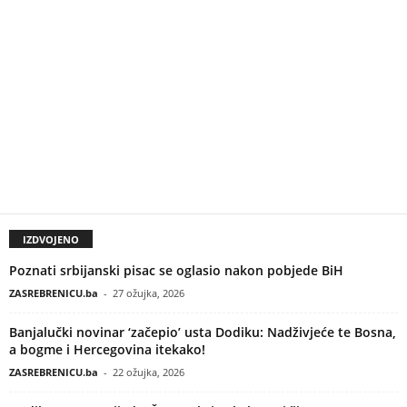
IZDVOJENO
Poznati srbijanski pisac se oglasio nakon pobjede BiH
ZASREBRENICU.ba
-
27 ožujka, 2026
Banjalučki novinar ‘začepio’ usta Dodiku: Nadživjeće te Bosna,
a bogme i Hercegovina itekako!
ZASREBRENICU.ba
-
22 ožujka, 2026