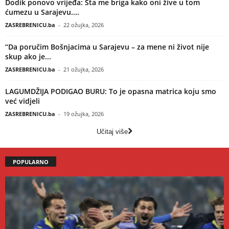
Dodik ponovo vrijeđa: Šta me briga kako oni žive u tom
ćumezu u Sarajevu....
ZASREBRENICU.ba
-
22 ožujka, 2026
“Da poručim Bošnjacima u Sarajevu – za mene ni život nije
skup ako je...
ZASREBRENICU.ba
-
21 ožujka, 2026
LAGUMDŽIJA PODIGAO BURU: To je opasna matrica koju smo
već vidjeli
ZASREBRENICU.ba
-
19 ožujka, 2026
Učitaj više
POPULARNO