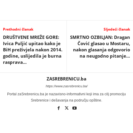
Prethodni članak
Sljedeći članak
DRUŠTVENE MREŽE GORE:
SMRTNO OZBILJAN: Dragan
Ivica Puljić upitao kako je
Čović glasao u Mostaru,
BiH preživjela nakon 2014.
nakon glasanja odgovorio
godine, uslijedila je burna
na neugodno pitanje…
rasprava…
ZASREBRENICU.ba
https://www.zasrebrenicu.ba/
Portal zaSrebrenicu.ba je nazavisno-informativni koji ima za cilj promociju
Srebrenice i dešavanja na području opštine.