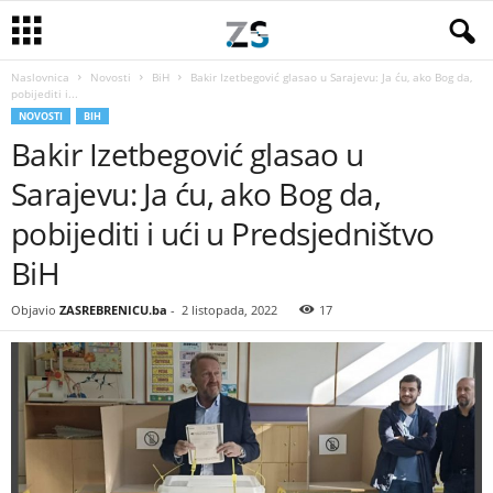
Naslovnica
Novosti
BiH
Bakir Izetbegović glasao u Sarajevu: Ja ću, ako Bog da,
pobijediti i...
NOVOSTI
BIH
Bakir Izetbegović glasao u
Sarajevu: Ja ću, ako Bog da,
pobijediti i ući u Predsjedništvo
BiH
Objavio
ZASREBRENICU.ba
-
2 listopada, 2022
17