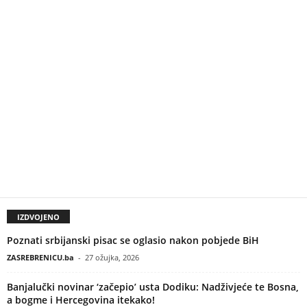
IZDVOJENO
Poznati srbijanski pisac se oglasio nakon pobjede BiH
ZASREBRENICU.ba
-
27 ožujka, 2026
Banjalučki novinar ‘začepio’ usta Dodiku: Nadživjeće te Bosna,
a bogme i Hercegovina itekako!