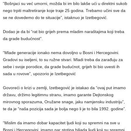
“Bošnjaci su već umorni, možda bi im bilo lakše ući u direktni sukob
nego trpiti maltretiranje koje traje 25 godina. Trebamo učini sve da
se ne dovedemo do te situacije”, istaknuo je Izetbegović.
Dodao je da bi “rat bio grijeh prema mladim naraštajima koji treba
da grade budućnost”.
“Mlade generacije ionako nema dovoljno u Bosni i Hercegovini.
Gradovi su iseljeni, to su ružne stvari. Mladi treba da zarađuju za
sebe i svoje porodice, da grade budućnot, grijeh bi bio uvesti ih
sada u rovove”, upozorio je Izetbegović
Govoreći o krizi u zemlji, Izetbegović je istakao da “ovaj put imamo
državu, držimo legitimnu stranu, imamo garante Dejtonskog
mirovnog sporazuma, Oružane snage, jaku namjensku industriju”,
te da je “naša pozicija sada je bolja nego li je to bila 1992. godine”.
“Mislim da imamo dobar kapacitet ljudi koji su spremni na sve u
Bosni i Hercegovini, imamo par stotina hiljada ljudi koji su spremni