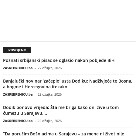
IZDVOJENO
Poznati srbijanski pisac se oglasio nakon pobjede BiH
ZASREBRENICU.ba
-
27 ožujka, 2026
Banjalučki novinar ‘začepio’ usta Dodiku: Nadživjeće te Bosna,
a bogme i Hercegovina itekako!
ZASREBRENICU.ba
-
22 ožujka, 2026
Dodik ponovo vrijeđa: Šta me briga kako oni žive u tom
ćumezu u Sarajevu....
ZASREBRENICU.ba
-
22 ožujka, 2026
“Da poručim Bošnjacima u Sarajevu – za mene ni život nije