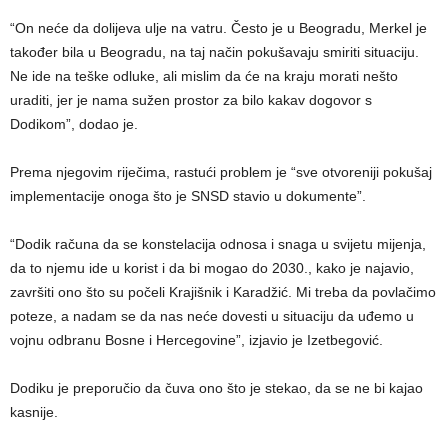
“On neće da dolijeva ulje na vatru. Često je u Beogradu, Merkel je
također bila u Beogradu, na taj način pokušavaju smiriti situaciju.
Ne ide na teške odluke, ali mislim da će na kraju morati nešto
uraditi, jer je nama sužen prostor za bilo kakav dogovor s
Dodikom”, dodao je.
Prema njegovim riječima, rastući problem je “sve otvoreniji pokušaj
implementacije onoga što je SNSD stavio u dokumente”.
“Dodik računa da se konstelacija odnosa i snaga u svijetu mijenja,
da to njemu ide u korist i da bi mogao do 2030., kako je najavio,
završiti ono što su počeli Krajišnik i Karadžić. Mi treba da povlačimo
poteze, a nadam se da nas neće dovesti u situaciju da uđemo u
vojnu odbranu Bosne i Hercegovine”, izjavio je Izetbegović.
Dodiku je preporučio da čuva ono što je stekao, da se ne bi kajao
kasnije.