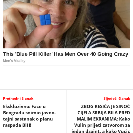
Prethodni članak
Sljedeći članak
Ekskluzivno: Face u
ZBOG KESIĆA JE SINOĆ
Beogradu snimio javno-
CIJELA SRBIJA BILA PRED
tajni sastanak o planu
MALIM EKRANIMA: Kako
raspada BiH!
Vulin prijeti zatvorom za
jedan džoint, a kako Vučić