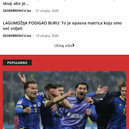
skup ako je...
ZASREBRENICU.ba
-
21 ožujka, 2026
LAGUMDŽIJA PODIGAO BURU: To je opasna matrica koju smo
već vidjeli
ZASREBRENICU.ba
-
19 ožujka, 2026
Učitaj više
POPULARNO