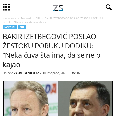
Naslovnica
Novosti
BiH
BAKIR IZETBEGOVIĆ POSLAO ŽESTOKU PORUKU
DODIKU: “Neka čuva šta ima, da se...
NOVOSTI
BIH
BAKIR IZETBEGOVIĆ POSLAO
ŽESTOKU PORUKU DODIKU:
“Neka čuva šta ima, da se ne bi
kajao
Objavio
ZASREBRENICU.ba
-
10 listopada, 2021
16