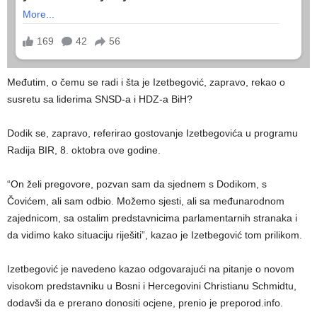
Međutim, o čemu se radi i šta je Izetbegović, zapravo, rekao o
susretu sa liderima SNSD-a i HDZ-a BiH?
Dodik se, zapravo, referirao gostovanje Izetbegovića u programu
Radija BIR, 8. oktobra ove godine.
“On želi pregovore, pozvan sam da sjednem s Dodikom, s
Čovićem, ali sam odbio. Možemo sjesti, ali sa međunarodnom
zajednicom, sa ostalim predstavnicima parlamentarnih stranaka i
da vidimo kako situaciju riješiti”, kazao je Izetbegović tom prilikom.
Izetbegović je navedeno kazao odgovarajući na pitanje o novom
visokom predstavniku u Bosni i Hercegovini Christianu Schmidtu,
dodavši da e prerano donositi ocjene, prenio je preporod.info.