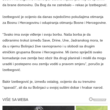
da brane domovinu. Da Bog da ne zatrebalo – rekao je Izetbegović.
Izetbegović je ocijenio da danas svjedočimo pokušajima otimanja
za Bosnu i Hercegovinu i odupiranja otimanju Bosne i Hercegovine.
“Svako ima svoje viđenje i svoju borbu. Naša borba je da
odbranimo trokut između Save, Drine, Une, Jadranskog mora, te
da u njemu Bošnjaci žive ravnopravno i u slobodi sa drugim
etničkim grupama Bosne i Hercegovine. Mi ćemo spriječiti svako
komadanje ove zemlje bez obzir šta drugi planirali i mislili da mogu
uraditi i postepeno ovu zemlju voditi u pravom smjeru”, poručio je
Izetbegović.
Bakir Izetbegović je, između ostalog, ocijenio da su trenutno
“spavači”, ali da su Bošnjaci u svojoj suštini dobar i hrabar narod.