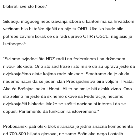
blokirati sve što hoće.“
Situaciju mogućeg neodržavanja izbora u kantonima sa hrvatskom
većinom bilo bi teško riješiti da nije tu OHR. Ukoliko bude bilo
potrebe završni korak će da radi upravo OHR i OSCE, naglasio je
Izetbegović.
“Svi smo svjedoci šta HDZ radi i na federalnom i na državnom
nivou- blokade. Ono što sad traže i što misle da su upravu jeste da
ovjekovječimo alate kojima rade blokade. Smatramo da je ok da
nađemo način da se jedan član Predsjedništva bira voljom Hrvata.
Ako će Bošnjaci neka i Hrvati. Ali to ne smije biti ekskluzivno. Ono
što želimo mi jeste da skinemo okove sa Federacije, nećemo
ovjekovječiti blokade. Može se zaštiti nacionalni interes i da se
dopusti Parlamentu da funkcionira istovremeno.“
Probosanski patriotski blok stranaka je jedna snažna komponenta
od 700-800 hiljada glasova, ne samo Bošnjaka nego i ostalih