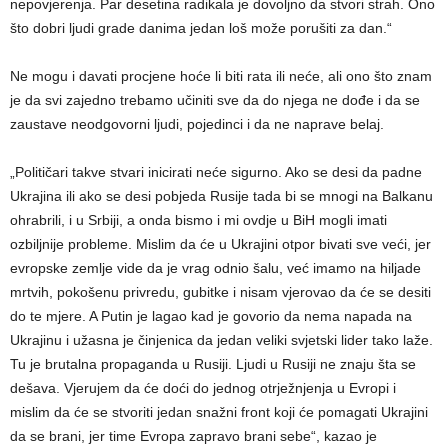
nepovjerenja. Par desetina radikala je dovoljno da stvori strah. Ono
što dobri ljudi grade danima jedan loš može porušiti za dan.“
Ne mogu i davati procjene hoće li biti rata ili neće, ali ono što znam
je da svi zajedno trebamo učiniti sve da do njega ne dođe i da se
zaustave neodgovorni ljudi, pojedinci i da ne naprave belaj.
„Političari takve stvari inicirati neće sigurno. Ako se desi da padne
Ukrajina ili ako se desi pobjeda Rusije tada bi se mnogi na Balkanu
ohrabrili, i u Srbiji, a onda bismo i mi ovdje u BiH mogli imati
ozbiljnije probleme. Mislim da će u Ukrajini otpor bivati sve veći, jer
evropske zemlje vide da je vrag odnio šalu, već imamo na hiljade
mrtvih, pokošenu privredu, gubitke i nisam vjerovao da će se desiti
do te mjere. A Putin je lagao kad je govorio da nema napada na
Ukrajinu i užasna je činjenica da jedan veliki svjetski lider tako laže.
Tu je brutalna propaganda u Rusiji. Ljudi u Rusiji ne znaju šta se
dešava. Vjerujem da će doći do jednog otrježnjenja u Evropi i
mislim da će se stvoriti jedan snažni front koji će pomagati Ukrajini
da se brani, jer time Evropa zapravo brani sebe“, kazao je