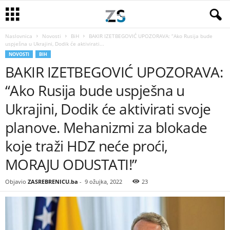
Naslovnica
Novosti
BiH
BAKIR IZETBEGOVIĆ UPOZORAVA: “Ako Rusija bude
uspješna u Ukrajini, Dodik će aktivirati...
NOVOSTI
BIH
BAKIR IZETBEGOVIĆ UPOZORAVA:
“Ako Rusija bude uspješna u
Ukrajini, Dodik će aktivirati svoje
planove. Mehanizmi za blokade
koje traži HDZ neće proći,
MORAJU ODUSTATI!”
Objavio
ZASREBRENICU.ba
-
9 ožujka, 2022
23