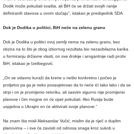
Dodik može pokušati svašta, ali BiH će se držati svojih ranije
definiranih stavova u ovom slučaju”, istakao je predsjednik SDA.
Dok je Dodika u politici, BiH neće na zelenu granu
Dok je Dodika u politici ovoj zemlji nema na zelenu granu, bez
obzira na to što je zbog izbornog rezultata bio nezaobilazna karika
u formiranju državne vlasti, on sve drskije i arogantnije radi protiv
BiH, istakao je Izetbegović.
„On se odavno kuraži da krene u nešto konkretno i počeo je
proljetos pa ga je neko posavjetovao da to neće ići tako lako i da se
strpi i on je promijenio retoriku, ali sasvim sigurno nije promijenio
planove i čim mogne on će opet pokušati. Ako Rusija bude
uspješna u Ukrajini on će aktivirati svoje planove.“
Ne znam šta misli Aleksandar Vučić, mislim da je riječ o duplim
planovima – i sve će zavisiti od odnosa snaga kroz sukob u