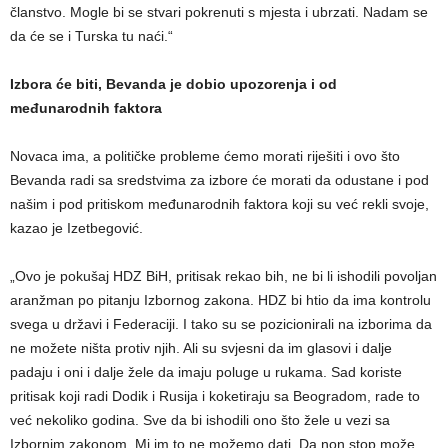
članstvo. Mogle bi se stvari pokrenuti s mjesta i ubrzati. Nadam se
da će se i Turska tu naći.“
Izbora će biti, Bevanda je dobio upozorenja i od
međunarodnih faktora
Novaca ima, a političke probleme ćemo morati riješiti i ovo što
Bevanda radi sa sredstvima za izbore će morati da odustane i pod
našim i pod pritiskom međunarodnih faktora koji su već rekli svoje,
kazao je Izetbegović.
„Ovo je pokušaj HDZ BiH, pritisak rekao bih, ne bi li ishodili povoljan
aranžman po pitanju Izbornog zakona. HDZ bi htio da ima kontrolu
svega u državi i Federaciji. I tako su se pozicionirali na izborima da
ne možete ništa protiv njih. Ali su svjesni da im glasovi i dalje
padaju i oni i dalje žele da imaju poluge u rukama. Sad koriste
pritisak koji radi Dodik i Rusija i koketiraju sa Beogradom, rade to
već nekoliko godina. Sve da bi ishodili ono što žele u vezi sa
Izbornim zakonom. Mi im to ne možemo dati. Da non stop može