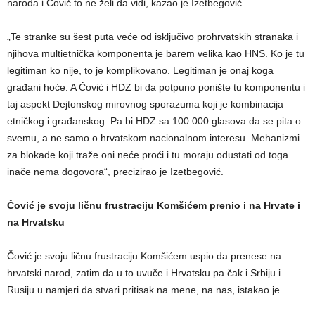
naroda i Čović to ne želi da vidi, kazao je Izetbegović.
„Te stranke su šest puta veće od isključivo prohrvatskih stranaka i
njihova multietnička komponenta je barem velika kao HNS. Ko je tu
legitiman ko nije, to je komplikovano. Legitiman je onaj koga
građani hoće. A Čović i HDZ bi da potpuno ponište tu komponentu i
taj aspekt Dejtonskog mirovnog sporazuma koji je kombinacija
etničkog i građanskog. Pa bi HDZ sa 100 000 glasova da se pita o
svemu, a ne samo o hrvatskom nacionalnom interesu. Mehanizmi
za blokade koji traže oni neće proći i tu moraju odustati od toga
inače nema dogovora“, precizirao je Izetbegović.
Čović je svoju ličnu frustraciju Komšićem prenio i na Hrvate i
na Hrvatsku
Čović je svoju ličnu frustraciju Komšićem uspio da prenese na
hrvatski narod, zatim da u to uvuče i Hrvatsku pa čak i Srbiju i
Rusiju u namjeri da stvari pritisak na mene, na nas, istakao je.