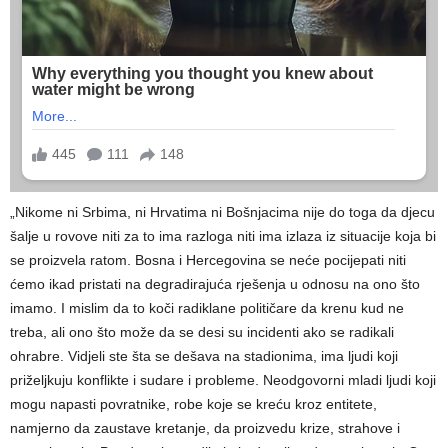
„Nikome ni Srbima, ni Hrvatima ni Bošnjacima nije do toga da djecu
šalje u rovove niti za to ima razloga niti ima izlaza iz situacije koja bi
se proizvela ratom. Bosna i Hercegovina se neće pocijepati niti
ćemo ikad pristati na degradirajuća rješenja u odnosu na ono što
imamo. I mislim da to koči radiklane političare da krenu kud ne
treba, ali ono što može da se desi su incidenti ako se radikali
ohrabre. Vidjeli ste šta se dešava na stadionima, ima ljudi koji
priželjkuju konflikte i sudare i probleme. Neodgovorni mladi ljudi koji
mogu napasti povratnike, robe koje se kreću kroz entitete,
namjerno da zaustave kretanje, da proizvedu krize, strahove i