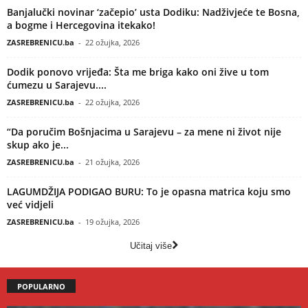
Banjalučki novinar ‘začepio’ usta Dodiku: Nadživjeće te Bosna,
a bogme i Hercegovina itekako!
ZASREBRENICU.ba
-
22 ožujka, 2026
Dodik ponovo vrijeđa: Šta me briga kako oni žive u tom
ćumezu u Sarajevu....
ZASREBRENICU.ba
-
22 ožujka, 2026
“Da poručim Bošnjacima u Sarajevu – za mene ni život nije
skup ako je...
ZASREBRENICU.ba
-
21 ožujka, 2026
LAGUMDŽIJA PODIGAO BURU: To je opasna matrica koju smo
već vidjeli
ZASREBRENICU.ba
-
19 ožujka, 2026
Učitaj više
POPULARNO