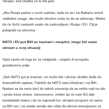
Ukrajini, kod Dodika će to biti jače.
„Ako Rusija padne u ovom sukobu, tada će se i na Balkanu smiriti
radikalne snage, ako bude obratno onda će da se aktiviraju. Mislim
da će Vučić nastaviti ovako da zadovoljava i Rusiju i EU. Cilj je
pobijediti na izborima.“
NATO i EU put BiH su trasirani i neupitni, mogu biti samo
ubrzani u ovoj situaciji
Opet zavisi od toga ko će nadjačati – azijsko ili evropsko
gravitaciono polje.
„Naš NATO put je trasiran, on može biti i ubrzan ukoliko dođe do
dramatičnih zapleta. Faktički da NATO stavi kišobran i na BiH.
Nadam se da neće doći do takvih scenarija da se nešto radi na silu
i protiv treće strane. Istovremeno, mislim da će nam EU dati
kandidatski status i da će napraviti tzv. skrojeni program ne samo
za BiH već i za ostale zemlje ako ništa da obnovi entuzijazam za