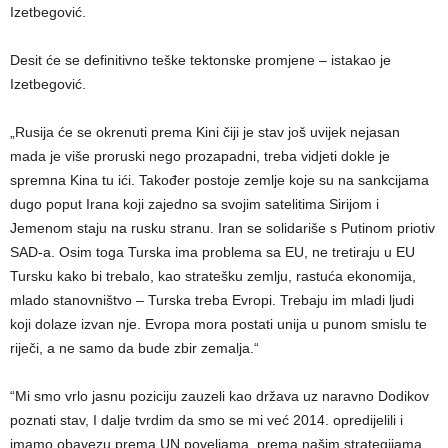
Izetbegović.
Desit će se definitivno teške tektonske promjene – istakao je
Izetbegović.
„Rusija će se okrenuti prema Kini čiji je stav još uvijek nejasan
mada je više proruski nego prozapadni, treba vidjeti dokle je
spremna Kina tu ići. Također postoje zemlje koje su na sankcijama
dugo poput Irana koji zajedno sa svojim satelitima Sirijom i
Jemenom staju na rusku stranu. Iran se solidariše s Putinom priotiv
SAD-a. Osim toga Turska ima problema sa EU, ne tretiraju u EU
Tursku kako bi trebalo, kao stratešku zemlju, rastuća ekonomija,
mlado stanovništvo – Turska treba Evropi. Trebaju im mladi ljudi
koji dolaze izvan nje. Evropa mora postati unija u punom smislu te
riječi, a ne samo da bude zbir zemalja.“
“Mi smo vrlo jasnu poziciju zauzeli kao država uz naravno Dodikov
poznati stav, I dalje tvrdim da smo se mi već 2014. opredijelili i
imamo obavezu prema UN poveljama, prema našim strategijama.