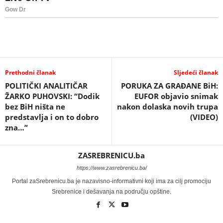
Prethodni članak
Sljedeći članak
POLITIČKI ANALITIČAR
PORUKA ZA GRAĐANE BiH:
ŽARKO PUHOVSKI: “Dodik
EUFOR objavio snimak
bez BiH ništa ne
nakon dolaska novih trupa
predstavlja i on to dobro
(VIDEO)
zna…”
ZASREBRENICU.ba
https://www.zasrebrenicu.ba/
Portal zaSrebrenicu.ba je nazavisno-informativni koji ima za cilj promociju
Srebrenice i dešavanja na području opštine.