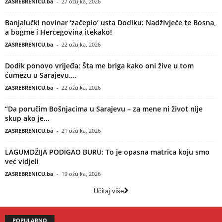
ZASREBRENICU.ba
-
27 ožujka, 2026
Banjalučki novinar ‘začepio’ usta Dodiku: Nadživjeće te Bosna,
a bogme i Hercegovina itekako!
ZASREBRENICU.ba
-
22 ožujka, 2026
Dodik ponovo vrijeđa: Šta me briga kako oni žive u tom
ćumezu u Sarajevu....
ZASREBRENICU.ba
-
22 ožujka, 2026
“Da poručim Bošnjacima u Sarajevu – za mene ni život nije
skup ako je...
ZASREBRENICU.ba
-
21 ožujka, 2026
LAGUMDŽIJA PODIGAO BURU: To je opasna matrica koju smo
već vidjeli
ZASREBRENICU.ba
-
19 ožujka, 2026
Učitaj više
POPULARNO