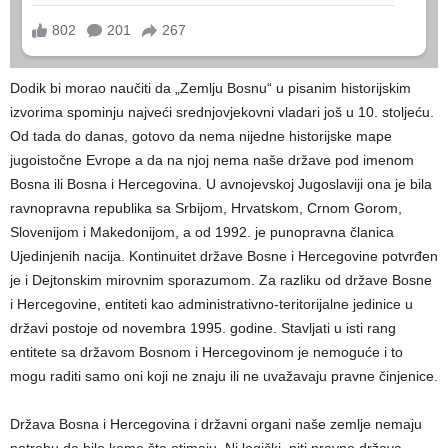
Dodik bi morao naučiti da „Zemlju Bosnu“ u pisanim historijskim
izvorima spominju najveći srednjovjekovni vladari još u 10. stoljeću.
Od tada do danas, gotovo da nema nijedne historijske mape
jugoistočne Evrope a da na njoj nema naše države pod imenom
Bosna ili Bosna i Hercegovina. U avnojevskoj Jugoslaviji ona je bila
ravnopravna republika sa Srbijom, Hrvatskom, Crnom Gorom,
Slovenijom i Makedonijom, a od 1992. je punopravna članica
Ujedinjenih nacija. Kontinuitet države Bosne i Hercegovine potvrđen
je i Dejtonskim mirovnim sporazumom. Za razliku od države Bosne
i Hercegovine, entiteti kao administrativno-teritorijalne jedinice u
državi postoje od novembra 1995. godine. Stavljati u isti rang
entitete sa državom Bosnom i Hercegovinom je nemoguće i to
mogu raditi samo oni koji ne znaju ili ne uvažavaju pravne činjenice.
Država Bosna i Hercegovina i državni organi naše zemlje nemaju
potrebu da bilo kome šta otimaju. Ni logički, niti pravno država