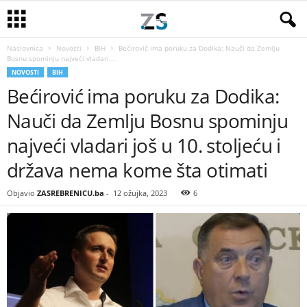
Naslovnica
Novosti
BiH
Bećirović ima poruku za Dodika: Nauči da Zemlju
Bosnu spominju najveći vladari...
NOVOSTI
BIH
Bećirović ima poruku za Dodika:
Nauči da Zemlju Bosnu spominju
najveći vladari još u 10. stoljeću i
država nema kome šta otimati
Objavio
ZASREBRENICU.ba
-
12 ožujka, 2023
6