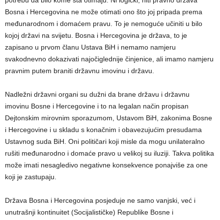
Bosna i Hercegovina ne može otimati ono što joj pripada prema
međunarodnom i domaćem pravu. To je nemoguće učiniti u bilo
kojoj državi na svijetu. Bosna i Hercegovina je država, to je
zapisano u prvom članu Ustava BiH i nemamo namjeru
svakodnevno dokazivati najočiglednije činjenice, ali imamo namjeru
pravnim putem braniti državnu imovinu i državu.
Nadležni državni organi su dužni da brane državu i državnu
imovinu Bosne i Hercegovine i to na legalan način propisan
Dejtonskim mirovnim sporazumom, Ustavom BiH, zakonima Bosne
i Hercegovine i u skladu s konačnim i obavezujućim presudama
Ustavnog suda BiH. Oni političari koji misle da mogu unilateralno
rušiti međunarodno i domaće pravo u velikoj su iluziji. Takva politika
može imati nesagledivo negativne konsekvence ponajviše za one
koji je zastupaju.
Država Bosna i Hercegovina posjeduje ne samo vanjski, već i
unutrašnji kontinuitet (Socijalističke) Republike Bosne i