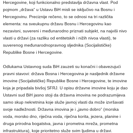
Hercegovine, koji funkcionalno predstavlja državna vlast. Pod
pojmom „država“ u Ustavu BiH misli se isključivo na Bosnu i
Hercegovinu. Preciznije rečeno, to se odnosi na tri različita
elementa: na sveukupnu državu Bosnu i Hercegovinu kao
nezavisni, suvereni i međunarodno priznati subjekt, na najviši nivo
vlasti u državi (za razliku od entitetskih i nižih nivoa vlasti), te
suverenog međunarodnopravnog sljednika (Socijalističke)
Republike Bosne i Hercegovine.
Odlukama Ustavnog suda BiH zauzeti su konačni i obavezujući
pravni stavovi: država Bosna i Hercegovina je nasljednik državne
imovine (Socijalističke) Republike Bosne i Hercegovine, te imovine
koja je pripadala bivšoj SFRJ. U opisu državne imovine koju je dao
Ustavni sud BiH jasno stoji da državna imovina ne podrazumijeva
samo skup nekretnina koje služe javnoj vlasti da može izvršavati
svoje nadležnosti. Državna imovina je i „javno dobro“ (morska
voda, morsko dno, riječna voda, riječna korita, jezera, planine i
druga prirodna bogatstva, javna i prometna mreža, prometna
infrastruktura), koje prioritetno služe svim ljudima u državi.