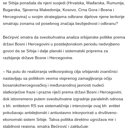
se Srbija ponašala da njeni susjedi (Hrvatska, Mađarska, Rumunija,
Bugarska, Sjeverna Makedonija, Kosovo, Crna Gora i Bosna i
Hercegovina) u svojim strategijama odbrane dijelove njene teritorije
smatraju zonama od posebnog značaja bezbjednost i odbranu?
Bećirpvić smatra da sveobuhvatna analiza srbijanske politike prema
državi Bosni i Hercegovini u postdejtonskom periodu nedvojbeno
govori da se Srbija i dalje planski i sistematski priprema za
razbijanje države Bosne i Hercegovine.
– Na putu do realiziranja velikosrpskog cilja srbijanski zvaničnici
nastavljaju sa politikom veoma visprenog zamagljivanja očiju
bosanskohercegovačkoj i međunarodnoj javnosti nudeći
slatkorječive fraze i prazne riječi prema državi Bosni i Hercegovini,
dok istovremeno putem sveobuhvatne izgradnje paralelnih odnosa
s bh. entitetom RS sve sistematičnije i intenzivnije ovaj bh. entitet
pokušavaju antidejtonski i antiustavno inkorporirati u društveno-
ekonomski sistem Srbije. Takva politika direktno ugrožava mir i
stabilnost regiona, smatra Bećirović i zaključuje: