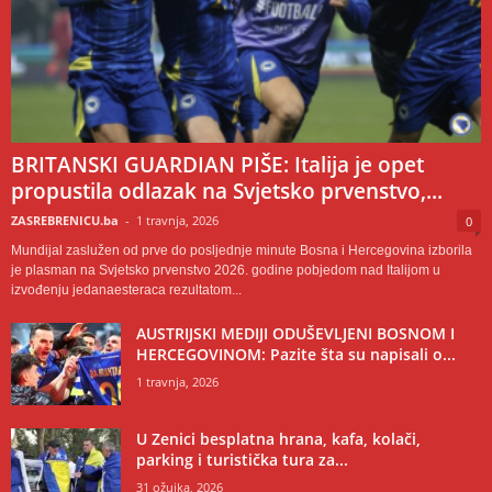
BRITANSKI GUARDIAN PIŠE: Italija je opet
propustila odlazak na Svjetsko prvenstvo,...
ZASREBRENICU.ba
-
1 travnja, 2026
0
Mundijal zaslužen od prve do posljednje minute Bosna i Hercegovina izborila
je plasman na Svjetsko prvenstvo 2026. godine pobjedom nad Italijom u
izvođenju jedanaesteraca rezultatom...
AUSTRIJSKI MEDIJI ODUŠEVLJENI BOSNOM I
HERCEGOVINOM: Pazite šta su napisali o...
1 travnja, 2026
U Zenici besplatna hrana, kafa, kolači,
parking i turistička tura za...
31 ožujka, 2026