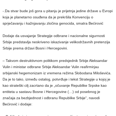
-.Da stvar bude još gora u pitanju je prijetnja jedine države u Evropi
koja je planetarno osuđena da je prekršila Konvenciju o
sprječavanju i kažnjavanju zločina genocida, smatra Bećirović
Dodaje da usvajanje Strategije odbrane i nacionalne sigurnosti
Srbije predstavlja neskriveno iskazivanje velikodržavnih pretenzija
Srbije prema državi Bosni i Hercegovini.
– Takvom destruktivnom politikom predsjednik Srbije Aleksandar
Vulin i ministar odbrane Srbije Aleksandar Vulin reafirmirjau
srbijanski hegemonizam iz vremena režima Slobodana Miloševića.
Da je to tako, između ostalog, potvrđuje i tekst Strategije u kojoj je
kao strateški cilj zacrtano da je „očuvanje Republike Srpske kao
entiteta u sastavu Bosne i Hercegovine (…) od posebnog je
značaja za bezbjednost i odbranu Republike Srbije“, navodi
Bećirović i dodaje: