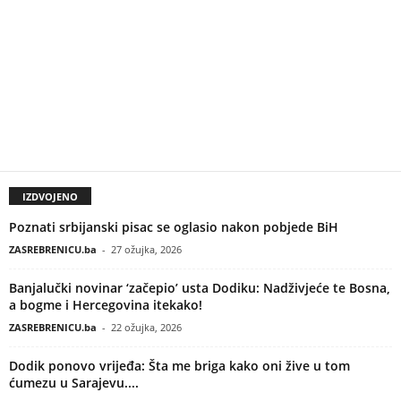
IZDVOJENO
Poznati srbijanski pisac se oglasio nakon pobjede BiH
ZASREBRENICU.ba
-
27 ožujka, 2026
Banjalučki novinar ‘začepio’ usta Dodiku: Nadživjeće te Bosna,
a bogme i Hercegovina itekako!
ZASREBRENICU.ba
-
22 ožujka, 2026
Dodik ponovo vrijeđa: Šta me briga kako oni žive u tom
ćumezu u Sarajevu....