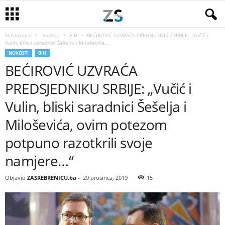
Naslovnica
Novosti
BiH
BEĆIROVIĆ UZVRAĆA PREDSJEDNIKU SRBIJE: „Vučić i
Vulin, bliski saradnici Šešelja i Miloševića,...
NOVOSTI
BIH
BEĆIROVIĆ UZVRAĆA
PREDSJEDNIKU SRBIJE: „Vučić i
Vulin, bliski saradnici Šešelja i
Miloševića, ovim potezom
potpuno razotkrili svoje
namjere…“
Objavio
ZASREBRENICU.ba
-
29 prosinca, 2019
15