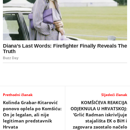
Prethodni članak
Sljedeći članak
Kolinda Grabar-Kitarović
KOMŠIĆEVA REAKCIJA
ponovo oplela po Komšiću:
ODJEKNULA U HRVATSKOJ:
On je legalan, ali nije
‘Grlić Radman iskrivljuje
legitiman predstavnik
stajališta EK o BiH i
Hrvata
zagovara zaostalo načelo