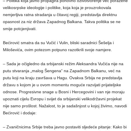
– Politika koja javno propagira ponovno oživotvorenje već poražene
velikosrpske ideologije i politike, koja koja je prouzrokovala
nemjerljiva ratna stradanja u čitavoj regiji, predstavlja direktnu
opasnost za niz država Zapadnog Balkana. Takva politika se ne
smije potcjenjivati.
Bećirović smatra da su Vučić i Vulin, bliski saradnici Šešelja i
Miloševića, ovim potezom potpuno razotkrili svoje namjere.
– Sada je očigledno da srbijanski režim Aleksandra Vučića nije na
putu stvaranja „malog Šengena“ na Zapadnom Balkanu, već na
putu koji na kraju završava u Hagu. Ovakva Srbija ne predstavlja
državu s kojom je u ovom momentu moguće razvijati prijateljske
odnose. Progresivne snage u Bosni i Hercegovini i van nje moraju
upoznati cijelu Evropu i svijet da srbijanski velikodržavni projekat
nije samo prošlost. Nažalost, to je sadašnjost u kojoj živimo, navodi
Bećirović i dodaje:
– Zvaničnicima Srbije treba javno postaviti sljedeće pitanje: Kako bi