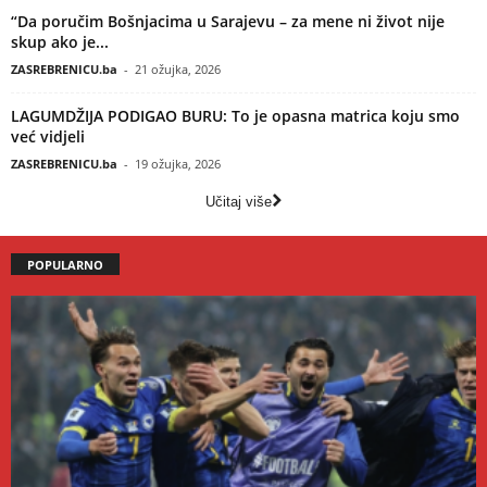
“Da poručim Bošnjacima u Sarajevu – za mene ni život nije
skup ako je...
ZASREBRENICU.ba
-
21 ožujka, 2026
LAGUMDŽIJA PODIGAO BURU: To je opasna matrica koju smo
već vidjeli
ZASREBRENICU.ba
-
19 ožujka, 2026
Učitaj više
POPULARNO