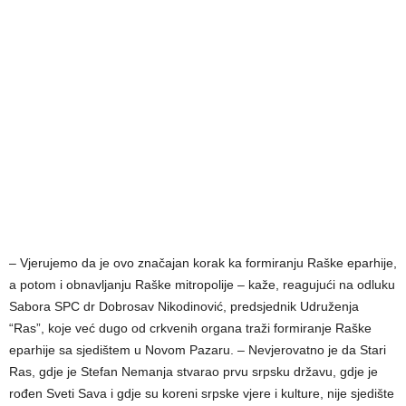
– Vjerujemo da je ovo značajan korak ka formiranju Raške eparhije,
a potom i obnavljanju Raške mitropolije – kaže, reagujući na odluku
Sabora SPC dr Dobrosav Nikodinović, predsjednik Udruženja
“Ras”, koje već dugo od crkvenih organa traži formiranje Raške
eparhije sa sjedištem u Novom Pazaru. – Nevjerovatno je da Stari
Ras, gdje je Stefan Nemanja stvarao prvu srpsku državu, gdje je
rođen Sveti Sava i gdje su koreni srpske vjere i kulture, nije sjedište