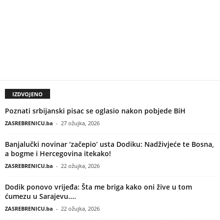
IZDVOJENO
Poznati srbijanski pisac se oglasio nakon pobjede BiH
ZASREBRENICU.ba
-
27 ožujka, 2026
Banjalučki novinar ‘začepio’ usta Dodiku: Nadživjeće te Bosna,
a bogme i Hercegovina itekako!
ZASREBRENICU.ba
-
22 ožujka, 2026
Dodik ponovo vrijeđa: Šta me briga kako oni žive u tom
ćumezu u Sarajevu....
ZASREBRENICU.ba
-
22 ožujka, 2026