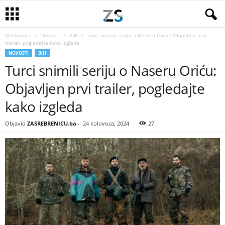
Naslovnica
Novosti
BiH
Turci snimili seriju o Naseru Oriću: Objavljen prvi
trailer, pogledajte kako izgleda
NOVOSTI
BIH
Turci snimili seriju o Naseru Oriću:
Objavljen prvi trailer, pogledajte
kako izgleda
Objavio
ZASREBRENICU.ba
-
24 kolovoza, 2024
27