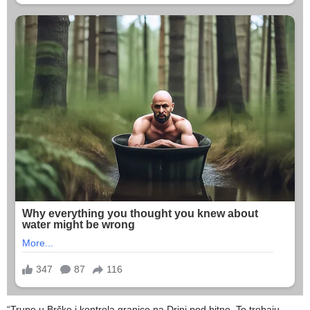
“Trupe u Brčko i kontrola granice na Drini pod hitno. To trebaju