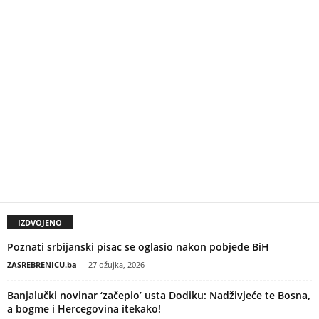
IZDVOJENO
Poznati srbijanski pisac se oglasio nakon pobjede BiH
ZASREBRENICU.ba
-
27 ožujka, 2026
Banjalučki novinar ‘začepio’ usta Dodiku: Nadživjeće te Bosna,
a bogme i Hercegovina itekako!