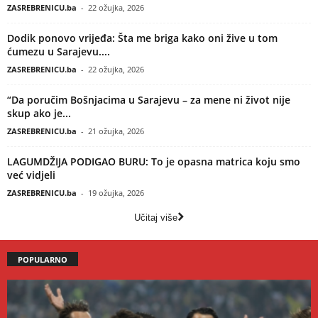
ZASREBRENICU.ba
-
22 ožujka, 2026
Dodik ponovo vrijeđa: Šta me briga kako oni žive u tom
ćumezu u Sarajevu....
ZASREBRENICU.ba
-
22 ožujka, 2026
“Da poručim Bošnjacima u Sarajevu – za mene ni život nije
skup ako je...
ZASREBRENICU.ba
-
21 ožujka, 2026
LAGUMDŽIJA PODIGAO BURU: To je opasna matrica koju smo
već vidjeli
ZASREBRENICU.ba
-
19 ožujka, 2026
Učitaj više
POPULARNO