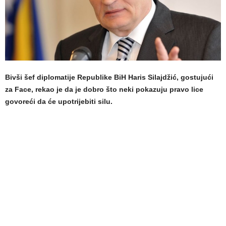
Bivši šef diplomatije Republike BiH Haris Silajdžić, gostujući
za Face, rekao je da je dobro što neki pokazuju pravo lice
govoreći da će upotrijebiti silu.