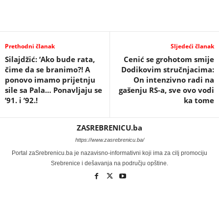
Prethodni članak
Sljedeći članak
Silajdžić: ‘Ako bude rata,
Cenić se grohotom smije
čime da se branimo?! A
Dodikovim stručnjacima:
ponovo imamo prijetnju
On intenzivno radi na
sile sa Pala… Ponavljaju se
gašenju RS-a, sve ovo vodi
’91. i ’92.!
ka tome
ZASREBRENICU.ba
https://www.zasrebrenicu.ba/
Portal zaSrebrenicu.ba je nazavisno-informativni koji ima za cilj promociju
Srebrenice i dešavanja na području opštine.