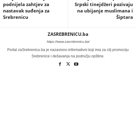
podnijela zahtjev za
Srpski tinejdžeri pozivaju
nastavak suđenja za
na ubijanje muslimana i
Srebrenicu
Šiptara
ZASREBRENICU.ba
https://www.zasrebrenicu.ba/
Portal zaSrebrenicu.ba je nazavisno-informativni koji ima za cilj promociju
Srebrenice i dešavanja na području opštine.