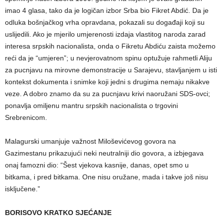
imao 4 glasa, tako da je logičan izbor Srba bio Fikret Abdić. Da je
odluka bošnjačkog vrha opravdana, pokazali su događaji koji su
uslijedili. Ako je mjerilo umjerenosti izdaja vlastitog naroda zarad
interesa srpskih nacionalista, onda o Fikretu Abdiću zaista možemo
reći da je “umjeren”; u nevjerovatnom spinu optužuje rahmetli Aliju
za pucnjavu na mirovne demonstracije u Sarajevu, stavljanjem u isti
kontekst dokumenta i snimke koji jedni s drugima nemaju nikakve
veze. A dobro znamo da su za pucnjavu krivi naoružani SDS-ovci;
ponavlja omiljenu mantru srpskih nacionalista o trgovini
Srebrenicom.
Malagurski umanjuje važnost Miloševićevog govora na
Gazimestanu prikazujući neki neutralniji dio govora, a izbjegava
onaj famozni dio: “Šest vjekova kasnije, danas, opet smo u
bitkama, i pred bitkama. One nisu oružane, mada i takve još nisu
isključene.”
BORISOVO KRATKO SJEĆANJE