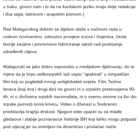
u Iraku, govori nam i to da na kurdskom jeziku imaju dvije redakcije
i dva sajta: latinicom i arapskim pismom.)
Rad Malagurskog dobrim se dijelom slaže s načinom rada u
ruskom novinarstvu: odsustvo provjere izvora i činjenica, česte
teorije zavjere i povremeno fabriciranje vijesti radi postizanja
određenih ciljeva.
Malagurski se jako dobro osposobio u medijskom djelovanju, do te
mjere da je hrpu velikosrpskih laži uspio “spakirati” u simpatičan
film koji su pogledali mnogi antiglobalisti svijeta. Film
Težina
lanaca
(koji ima i drugi dio) ne govori ni o srpskim pretenzijama 90-
tih, ni o zločinima srpskih nacionalista, ni o svemu onome za što dio
srpske javnosti snosi krivicu. Video o dženazi u Srebrenici
predstavlja krajnju drskost. Njegovi videi opasni su za mlađe
gledaoce i slabije poznavaoce historije BiH koji lahko mogu potpasti
pod utjecaj jer su snimljeni na dinamičan i privlačan način.