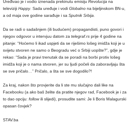
Uređivao je i vodio iznenada prekinutu emisiju
Revolucija
na
televiziji
Happy
. Sada uređuje i vodi
Globalno
na bijeljinskom BN-u,
a od maja ove godine sarađuje i sa
Sputnik Srbija
.
Da se radi o sadašnjem (ili budućem) propagandisti, puno govori i
njegov odgovor u intervjuu datom za
telegraf.rs
prije 4 godine na
pitanje: “Hoćemo li ikad uspjeti da se riješimo lošeg imidža koji je u
svijetu stvoren ne samo o Beogradu već o Srbiji uopšte?”, gdje je
rekao: “Sada je pravi trenutak da se poradi na borbi protiv lošeg
imidža koji je o nama stvoren, jer su ljudi počeli da zaboravljaju šta
se sve pričalo…” Pričalo, a šta se sve dogodilo?!
Za kraj, nakon što provjerite da li ste mu slučajno dali like na
Facebooku (a ako baš želite da pratite njegov rad, Facebook je i za
to dao opciju:
follow
ili slijedi), prosudite sami: Je li Boris Malagurski
opasan čovjek?
STAV.ba