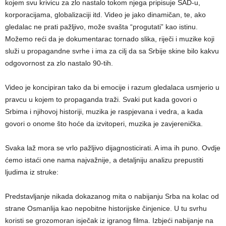
kojem svu krivicu za zlo nastalo tokom njega pripisuje SAD-u,
korporacijama, globalizaciji itd. Video je jako dinamičan, te, ako
gledalac ne prati pažljivo, može svašta “progutati” kao istinu.
Možemo reći da je dokumentarac tornado slika, riječi i muzike koji
služi u propagandne svrhe i ima za cilj da sa Srbije skine bilo kakvu
odgovornost za zlo nastalo 90-tih.
Video je koncipiran tako da bi emocije i razum gledalaca usmjerio u
pravcu u kojem to propaganda traži. Svaki put kada govori o
Srbima i njihovoj historiji, muzika je raspjevana i vedra, a kada
govori o onome što hoće da izvitoperi, muzika je zavjerenička.
Svaka laž mora se vrlo pažljivo dijagnosticirati. A ima ih puno. Ovdje
ćemo istaći one nama najvažnije, a detaljniju analizu prepustiti
ljudima iz struke:
Predstavljanje nikada dokazanog mita o nabijanju Srba na kolac od
strane Osmanlija kao nepobitne historijske činjenice. U tu svrhu
koristi se grozomoran isječak iz igranog filma. Izbjeći nabijanje na