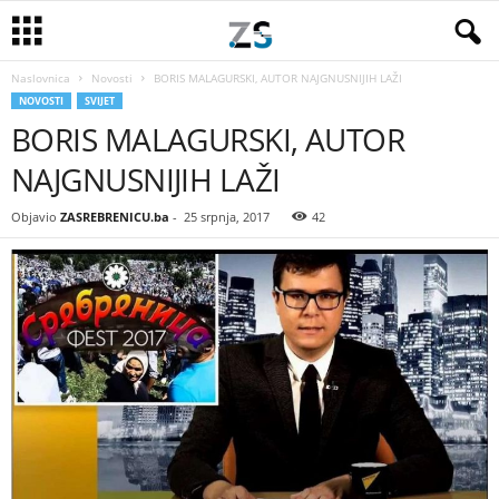
Naslovnica
Novosti
BORIS MALAGURSKI, AUTOR NAJGNUSNIJIH LAŽI
NOVOSTI
SVIJET
BORIS MALAGURSKI, AUTOR
NAJGNUSNIJIH LAŽI
Objavio
ZASREBRENICU.ba
-
25 srpnja, 2017
42