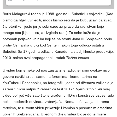
Boris Malagurski rođen je 1988. godine u Subotici u Vojvodini. (Kad
bismo ga htjeli uvrijediti, mogli bismo reći da je bubuljičavi balavac,
što otprilike i jeste jer je sebi uzeo za pravo da radi stvari koje
mnogo stariji ljudi nisu, a i izgleda radi.) Za sebe kaže da je
potomak poljskog vojnika koji se na strani Jana III Sobjeskog borio
protiv Osmanlija u bici kod Sente i nakon toga odlučio ostati u
Subotici. Sa 17 godina odlazi u Kanadu na studij filmske produkcije,
2010. snima svoj propagandni uradak
Težina lanaca
.
U videu koji je neke od nas zaista iznenadio, jer smo ovakav nivo
govora navikli sresti samo na forumima i komentarima na
YouTubeu i Facebooku, na fotografiju jedne od dženaza zalijepio je
šareni ćirilični natpis “Srebrenica fest 2017”. Vjerovatno cijeli ovaj
video boli još više zato što je urađen u HD-u i koristi sve uzuse rada
nekih modernih novinara-zabavljača. Nema poštovanja ni prema
mrtvima, te u svom videu prikazuje i kamion s posmrtnim ostacima
ubijenih Srebreničana. U jednom dijelu videa bio je do te mjere