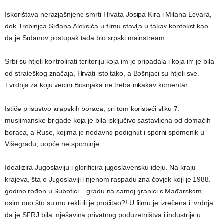
Iskorištava nerazjašnjene smrti Hrvata Josipa Kira i Milana Levara,
dok Trebinjca Srđana Aleksića u filmu stavlja u takav kontekst kao
da je Srđanov postupak tada bio srpski mainstream.
Srbi su htjeli kontrolirati teritoriju koja im je pripadala i koja im je bila
od strateškog značaja, Hrvati isto tako, a Bošnjaci su htjeli sve.
Tvrdnja za koju većini Bošnjaka ne treba nikakav komentar.
Ističe prisustvo arapskih boraca, pri tom koristeći sliku 7.
muslimanske brigade koja je bila isključivo sastavljena od domaćih
boraca, a Ruse, kojima je nedavno podignut i sporni spomenik u
Višegradu, uopće ne spominje.
Idealizira Jugoslaviju i glorificira jugoslavensku ideju. Na kraju
krajeva, šta o Jugoslaviji i njenom raspadu zna čovjek koji je 1988.
godine rođen u Subotici – gradu na samoj granici s Mađarskom,
osim ono što su mu rekli ili je pročitao?! U filmu je izrečena i tvrdnja
da je SFRJ bila mješavina privatnog poduzetništva i industrije u