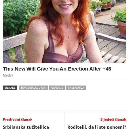
OZNAKE
BORIS MALAGURSKI
GENOCID
SREBRENICA
Prethodni članak
Sljedeći članak
Srbijanska tužiteljica
Roditelji, da li ste ponosni?