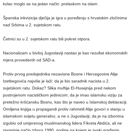
kolac moglo se na jedan način: prelaskom na islam.
Španska inkvizicija dječija je igra u poređenju s hrvatskim zločinima
nad Srbima u 2. svjetskom ratu.
Četnici su u 2. svjetskom ratu bili pokret otpora.
Nacionalizam u bivšoj Jugoslaviji nastao je kao rezultat ekonomskih
mjera provedenih od SAD‑a.
Protiv prvog predsjednika nezavisne Bosne i Hercegovine Alije
Izetbegovića najviše je laži: da je bio saradnik nacista u 2.
svjetskom ratu. Dokaz? Slika muftije El-Husejnija pred nekom
postrojenom nacističkom jedinicom; da je imao islamsku viziju za
pretežno kršćansku Bosnu, kao što je naveo u Islamskoj deklaraciji.
Omiljena knjiga u propagandi protiv rahmetli Alije govori o stanju u
islamskom svijetu generalno, a ne o Jugoslaviji; da je na izborima
izgubio od umjerenog muslimanskog lidera Fikreta Abdića, ali ne
spominje način izbora 1990. godine na kojem je svaki građanin