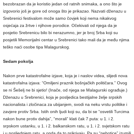
bezobrazan da je koristio jedan od ratnih snimaka, a ono što je
izgovorio još je gore od onoga što je prikazao. Nazvati dženazu u
Srebrenici festivalom može samo čovjek koji nema nikakvog
osjećaja za žrtve i njihove porodice. Očekivati od njega da je
posjetio Srebrenicu bilo bi nerazumno, jer je broj Srba koji su
posjetili Memorijalni centar u Srebrenici tako mali da je među njima
teško naći osobe tipa Malagurskog.
Sedam pokolja
Nakon prve katastrofalne izjave, koja je i naslov videa, slijedi nova
katastrofalna izjava: “Omiljeni praznik bošnjačkih političara.” Ovog
se ni Šešelj ne bi sjetio! (Inače, od njega se Malagurski ograđuje.)
Dženazu u Srebrenici, koja je posljedica bestijalne želje srpskih
nacionalista i zločinaca za ubijanjem, svodi na neku vrstu politike i
zavjere protiv Srba. Istih onih ljudi koji su, da bi se “osvetili Turcima
nakon bune protiv dahija”, “morali” klati čak 7 puta: u 1. i 2.
srpskom ustanku, u 1. i 2. balkanskom ratu, u 1. i 2. svjetskom ratu
i u posljednjem ratu, a onda da to prikrivaju. Pa su “nehotice” izumili