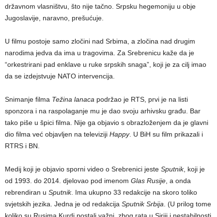
državnom vlasništvu, što nije tačno. Srpsku hegemoniju u obje
Jugoslavije, naravno, prešućuje.
U filmu postoje samo zločini nad Srbima, a zločina nad drugim
narodima jedva da ima u tragovima. Za Srebrenicu kaže da je
“orkestrirani pad enklave u ruke srpskih snaga”, koji je za cilj imao
da se izdejstvuje NATO intervencija.
Snimanje filma
Težina lanaca
podržao je RTS, prvi je na listi
sponzora i na raspolaganje mu je dao svoju arhivsku građu. Bar
tako piše u špici filma. Nije ga objavio s obrazloženjem da je glavni
dio filma već objavljen na televiziji
Happy
. U BiH su film prikazali i
RTRS i BN.
Medij koji je objavio sporni video o Srebrenici jeste
Sputnik
, koji je
od 1993. do 2014. djelovao pod imenom
Glas Rusije
, a onda
rebrendiran u
Sputnik
. Ima ukupno 33 redakcije na skoro toliko
svjetskih jezika. Jedna je od redakcija
Sputnik Srbija
. (U prilog tome
koliko su Rusima Kurdi postali važni, zbog rata u Siriji i nestabilnosti