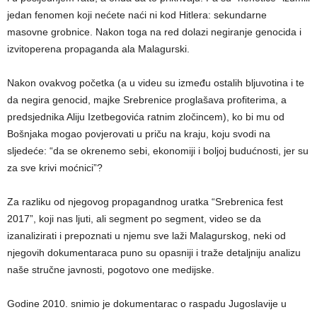
jedan fenomen koji nećete naći ni kod Hitlera: sekundarne
masovne grobnice. Nakon toga na red dolazi negiranje genocida i
izvitoperena propaganda ala Malagurski.
Nakon ovakvog početka (a u videu su između ostalih bljuvotina i te
da negira genocid, majke Srebrenice proglašava profiterima, a
predsjednika Aliju Izetbegovića ratnim zločincem), ko bi mu od
Bošnjaka mogao povjerovati u priču na kraju, koju svodi na
sljedeće: “da se okrenemo sebi, ekonomiji i boljoj budućnosti, jer su
za sve krivi moćnici”?
Za razliku od njegovog propagandnog uratka “Srebrenica fest
2017”, koji nas ljuti, ali segment po segment, video se da
izanalizirati i prepoznati u njemu sve laži Malagurskog, neki od
njegovih dokumentaraca puno su opasniji i traže detaljniju analizu
naše stručne javnosti, pogotovo one medijske.
Godine 2010. snimio je dokumentarac o raspadu Jugoslavije u