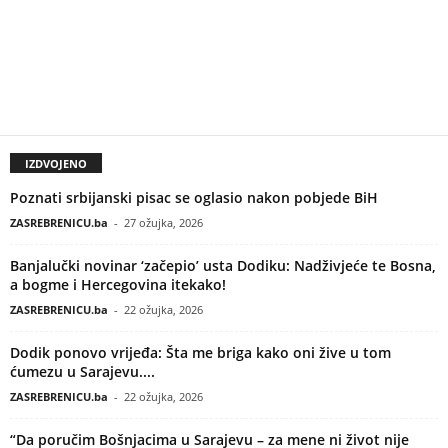
IZDVOJENO
Poznati srbijanski pisac se oglasio nakon pobjede BiH
ZASREBRENICU.ba
-
27 ožujka, 2026
Banjalučki novinar ‘začepio’ usta Dodiku: Nadživjeće te Bosna,
a bogme i Hercegovina itekako!
ZASREBRENICU.ba
-
22 ožujka, 2026
Dodik ponovo vrijeđa: Šta me briga kako oni žive u tom
ćumezu u Sarajevu....
ZASREBRENICU.ba
-
22 ožujka, 2026
“Da poručim Bošnjacima u Sarajevu – za mene ni život nije