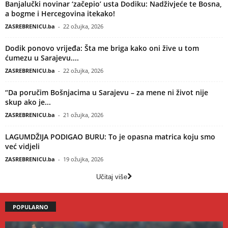
Banjalučki novinar ‘začepio’ usta Dodiku: Nadživjeće te Bosna,
a bogme i Hercegovina itekako!
ZASREBRENICU.ba
-
22 ožujka, 2026
Dodik ponovo vrijeđa: Šta me briga kako oni žive u tom
ćumezu u Sarajevu....
ZASREBRENICU.ba
-
22 ožujka, 2026
“Da poručim Bošnjacima u Sarajevu – za mene ni život nije
skup ako je...
ZASREBRENICU.ba
-
21 ožujka, 2026
LAGUMDŽIJA PODIGAO BURU: To je opasna matrica koju smo
već vidjeli
ZASREBRENICU.ba
-
19 ožujka, 2026
Učitaj više
POPULARNO