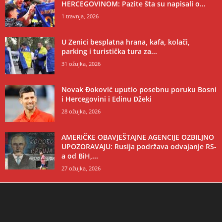
HERCEGOVINOM: Pazite šta su napisali o...
1 travnja, 2026
U Zenici besplatna hrana, kafa, kolači,
parking i turistička tura za...
31 ožujka, 2026
Novak Đoković uputio posebnu poruku Bosni
i Hercegovini i Edinu Džeki
28 ožujka, 2026
AMERIČKE OBAVJEŠTAJNE AGENCIJE OZBILJNO
UPOZORAVAJU: Rusija podržava odvajanje RS-
a od BiH,...
27 ožujka, 2026