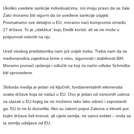
Ukoliko uvedete sankcije individualcima, oni imaju pravo da se žale.
Zato moramo biti sigurni da će uvedene sankcije uspjeti.
Posmatramo sve detaljno u EU; moramo naći kompromis između
27 država. To je „olakšica“ koju Dodik koristi, ali se ne može u
potpunosti osloniti na nju.
Ured visokog predstavnika nam još uvijek treba. Treba nam da se
međunarodna zajednica brine o miru, sigurnosti i stabilnosti BiH.
Moramo pronaći rješenja i odlučiti na koji će način odluke Schmidta
biti sprovedene.
Sloboda medija je jedan od ključnih, fundamentalnih elemenata
svake države koja se nalazi u EU. Ovo je jedan od osnovnih uslova
za ulazak u EU kojeg se ne možemo tako lako odreći i zapostaviti
ga. EU to ne bi dozvolila. Ako su zakoni poput Zakona o kleveti put
kojim država želi krenuti, ali cijela zemlja, ne samo entitet – onda se
ta zemlja udaljava od EU.