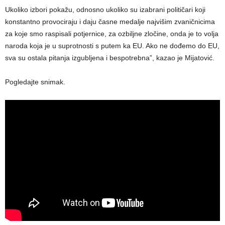
Ukoliko izbori pokažu, odnosno ukoliko su izabrani političari koji
konstantno provociraju i daju časne medalje najvišim zvaničnicima
za koje smo raspisali potjernice, za ozbiljne zločine, onda je to volja
naroda koja je u suprotnosti s putem ka EU. Ako ne dođemo do EU,
sva su ostala pitanja izgubljena i bespotrebna”, kazao je Mijatović.
Pogledajte snimak.