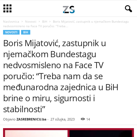
Naslovnica
Novosti
BiH
Boris Mijatović, zastupnik u njemačkom Bundestagu
nedvosmisleno na Face TV poručio: “Treba...
NOVOSTI
BIH
Boris Mijatović, zastupnik u
njemačkom Bundestagu
nedvosmisleno na Face TV
poručio: “Treba nam da se
međunarodna zajednica u BiH
brine o miru, sigurnosti i
stabilnosti”
Objavio
ZASREBRENICU.ba
-
27 ožujka, 2023
14