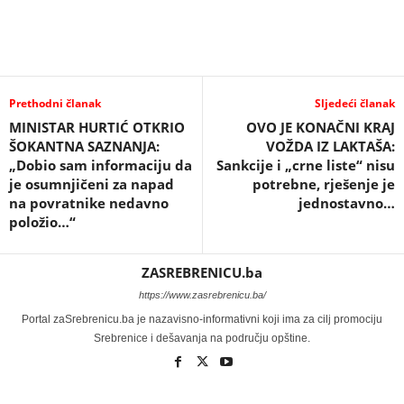
Prethodni članak
Sljedeći članak
MINISTAR HURTIĆ OTKRIO
OVO JE KONAČNI KRAJ
ŠOKANTNA SAZNANJA:
VOŽDA IZ LAKTAŠA:
„Dobio sam informaciju da
Sankcije i „crne liste“ nisu
je osumnjičeni za napad
potrebne, rješenje je
na povratnike nedavno
jednostavno…
položio…“
ZASREBRENICU.ba
https://www.zasrebrenicu.ba/
Portal zaSrebrenicu.ba je nazavisno-informativni koji ima za cilj promociju
Srebrenice i dešavanja na području opštine.