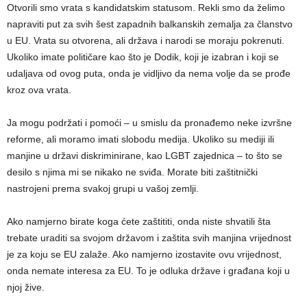
Otvorili smo vrata s kandidatskim statusom. Rekli smo da želimo
napraviti put za svih šest zapadnih balkanskih zemalja za članstvo
u EU. Vrata su otvorena, ali država i narodi se moraju pokrenuti.
Ukoliko imate političare kao što je Dodik, koji je izabran i koji se
udaljava od ovog puta, onda je vidljivo da nema volje da se prođe
kroz ova vrata.
Ja mogu podržati i pomoći – u smislu da pronađemo neke izvršne
reforme, ali moramo imati slobodu medija. Ukoliko su mediji ili
manjine u državi diskriminirane, kao LGBT zajednica – to što se
desilo s njima mi se nikako ne sviđa. Morate biti zaštitnički
nastrojeni prema svakoj grupi u vašoj zemlji.
Ako namjerno birate koga ćete zaštititi, onda niste shvatili šta
trebate uraditi sa svojom državom i zaštita svih manjina vrijednost
je za koju se EU zalaže. Ako namjerno izostavite ovu vrijednost,
onda nemate interesa za EU. To je odluka države i građana koji u
njoj žive.