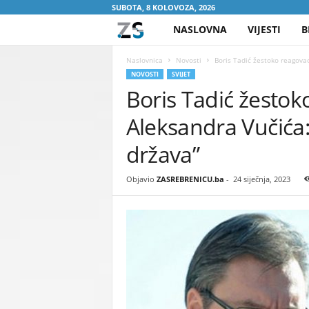
SUBOTA, 8 KOLOVOZA, 2026
NASLOVNA
VIJESTI
B
Z
A
Naslovnica
Novosti
Boris Tadić žestoko reagova
NOVOSTI
SVIJET
Boris Tadić žesto
S
Aleksandra Vučića
R
država”
E
Objavio
ZASREBRENICU.ba
-
24 siječnja, 2023
B
R
E
N
I