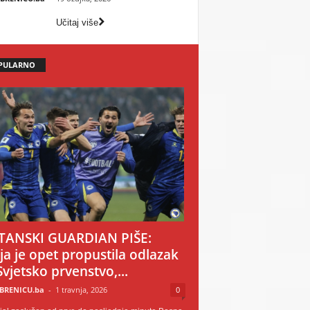
Učitaj više
PULARNO
TANSKI GUARDIAN PIŠE:
ija je opet propustila odlazak
Svjetsko prvenstvo,...
BRENICU.ba
-
1 travnja, 2026
0