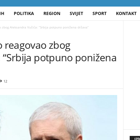
IH
POLITIKA
REGION
SVIJET
SPORT
KONTAKT
o zbog Aleksandra Vučića: “Srbija potpuno ponižena država”
ko reagovao zbog
: “Srbija potpuno ponižena
12
IZ