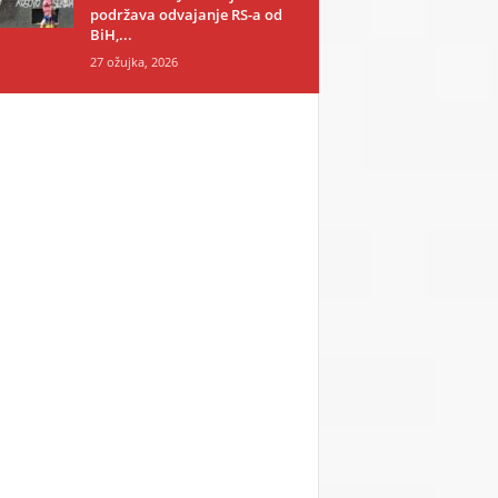
podržava odvajanje RS-a od
BiH,...
27 ožujka, 2026