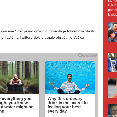
Mundij
i Herc
prvens
izvođe
upućene Srbiji jasno govori o tome da je tokom ove vlasti
e Tadić na Twitteru dok je trajalo obraćanje Vučića