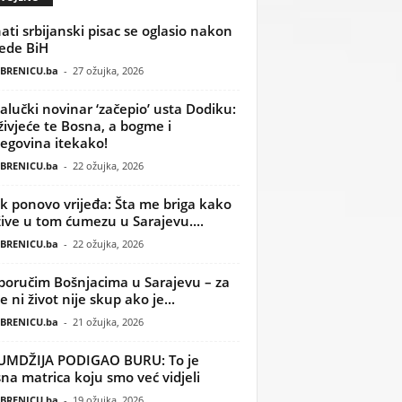
ati srbijanski pisac se oglasio nakon
ede BiH
BRENICU.ba
-
27 ožujka, 2026
alučki novinar ‘začepio’ usta Dodiku:
ivjeće te Bosna, a bogme i
egovina itekako!
BRENICU.ba
-
22 ožujka, 2026
k ponovo vrijeđa: Šta me briga kako
žive u tom ćumezu u Sarajevu....
BRENICU.ba
-
22 ožujka, 2026
poručim Bošnjacima u Sarajevu – za
 ni život nije skup ako je...
BRENICU.ba
-
21 ožujka, 2026
UMDŽIJA PODIGAO BURU: To je
na matrica koju smo već vidjeli
BRENICU.ba
-
19 ožujka, 2026