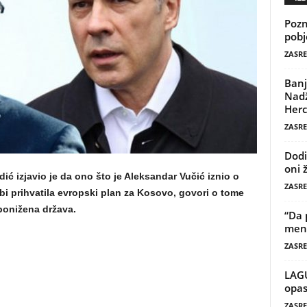
Pozn
pobj
ZASRE
Banj
Nadž
Herc
ZASRE
Dodi
oni 
ić izjavio je da ono što je Aleksandar Vučić iznio o
ZASRE
i prihvatila evropski plan za Kosovo, govori o tome
ponižena država.
“Da 
mene
ZASRE
LAG
opas
ZASRE