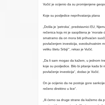
Vučić je ocijenio da su promijenjene geopol
Koje su posljedice neprihvatanja plana
„Došla je ‘petroka’, predstavnici EU, Njem
rečenica koja mi je saopštena je ‘morate da
smatramo da on mora biti prihvaćen suoči
povlačenjem investicija, sveobuhvatnim m
veliku štetu Srbiji’“, rekao je Vučić.
„Da li sam mogao da kažem, u jednom tren
koje su posljedice. Bilo bi pitanje kada bi
povlačenje investicija“, dodao je Vučić.
On je ocijenio da ne postoje gore sankcije 
rečeno direktno u lice“.
„Ili ćemo sa druge strane da kažemo da p