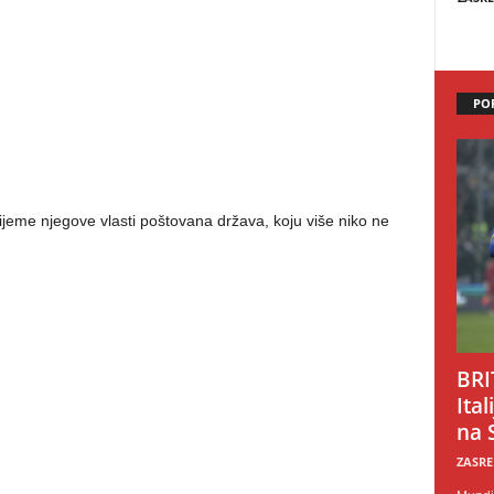
PO
vrijeme njegove vlasti poštovana država, koju više niko ne
BRI
Ital
na 
ZASRE