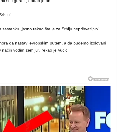
ti se i gurati“, dodao je on.
Srbiju“
 sastanku „jasno rekao šta je za Srbiju neprihvatljivo“.
 mora da nastavi evropskim putem, a da budemo izolovani
 način vodim zemlju“, rekao je Vučić.