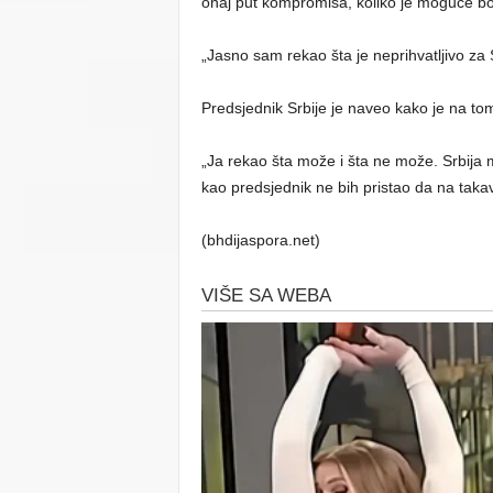
onaj put kompromisa, koliko je moguće bori
„Jasno sam rekao šta je neprihvatljivo za 
Predsjednik Srbije je naveo kako je na tom
„Ja rekao šta može i šta ne može. Srbija
kao predsjednik ne bih pristao da na takav
(bhdijaspora.net)