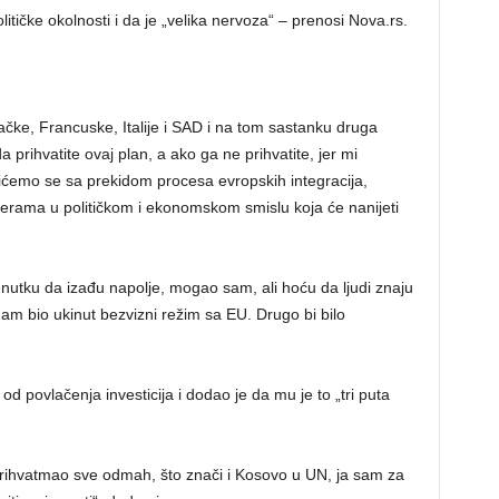
itičke okolnosti i da je „velika nervoza“ – prenosi Nova.rs.
ačke, Francuske, Italije i SAD i na tom sastanku druga
 prihvatite ovaj plan, a ako ga ne prihvatite, jer mi
ćemo se sa prekidom procesa evropskih integracija,
erama u političkom i ekonomskom smislu koja će nanijeti
utku da izađu napolje, mogao sam, ali hoću da ljudi znaju
 nam bio ukinut bezvizni režim sa EU. Drugo bi bilo
od povlačenja investicija i dodao je da mu je to „tri puta
rihvatmao sve odmah, što znači i Kosovo u UN, ja sam za