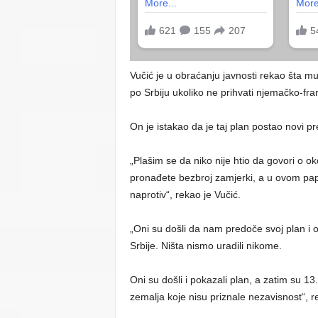
Vučić je u obraćanju javnosti rekao šta m
po Srbiju ukoliko ne prihvati njemačko-fr
On je istakao da je taj plan postao novi pr
„Plašim se da niko nije htio da govori o o
pronađete bezbroj zamjerki, a u ovom papir
naprotiv“, rekao je Vučić.
„Oni su došli da nam predoče svoj plan i on
Srbije. Ništa nismo uradili nikome.
Oni su došli i pokazali plan, a zatim su 13
zemalja koje nisu priznale nezavisnost“, r