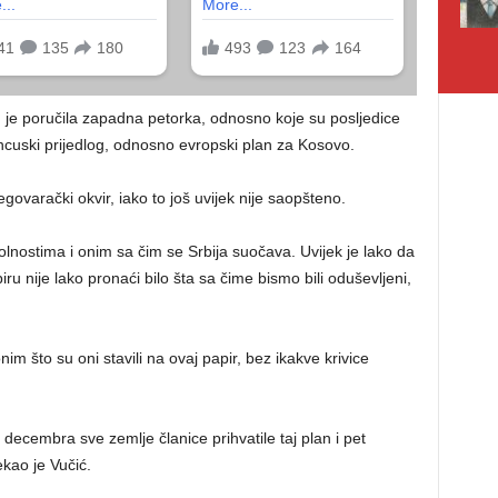
u je poručila zapadna petorka, odnosno koje su posljedice
ancuski prijedlog, odnosno evropski plan za Kosovo.
egovarački okvir, iako to još uvijek nije saopšteno.
kolnostima i onim sa čim se Srbija suočava. Uvijek je lako da
u nije lako pronaći bilo šta sa čime bismo bili oduševljeni,
im što su oni stavili na ovaj papir, bez ikakve krivice
. decembra sve zemlje članice prihvatile taj plan i pet
ekao je Vučić.