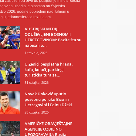
al zaslužen od prve do posljednje minute Bosna
egovina izborila je plasman na Svjetsko
tvo 2026. godine pobjedom nad Italijom u
nju jedanaesteraca rezultatom...
AUSTRIJSKI MEDIJI
ODUŠEVLJENI BOSNOM I
HERCEGOVINOM: Pazite šta su
napisali o...
1 travnja, 2026
U Zenici besplatna hrana,
kafa, kolači, parking i
turistička tura za...
31 ožujka, 2026
Novak Đoković uputio
posebnu poruku Bosni i
Hercegovini i Edinu Džeki
28 ožujka, 2026
AMERIČKE OBAVJEŠTAJNE
AGENCIJE OZBILJNO
UPOZORAVAJU: Rusija