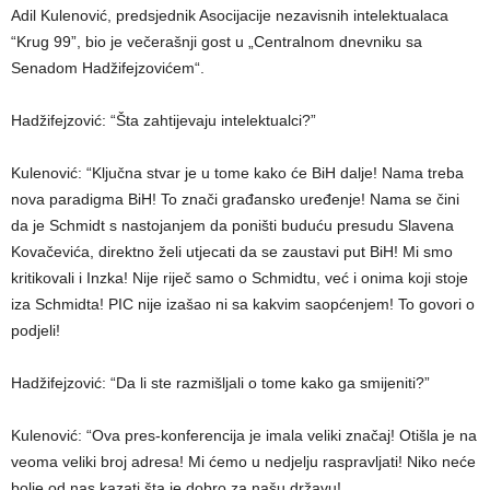
Adil Kulenović, predsjednik Asocijacije nezavisnih intelektualaca
“Krug 99”, bio je večerašnji gost u „Centralnom dnevniku sa
Senadom Hadžifejzovićem“.
Hadžifejzović: “Šta zahtijevaju intelektualci?”
Kulenović: “Ključna stvar je u tome kako će BiH dalje! Nama treba
nova paradigma BiH! To znači građansko uređenje! Nama se čini
da je Schmidt s nastojanjem da poništi buduću presudu Slavena
Kovačevića, direktno želi utjecati da se zaustavi put BiH! Mi smo
kritikovali i Inzka! Nije riječ samo o Schmidtu, već i onima koji stoje
iza Schmidta! PIC nije izašao ni sa kakvim saopćenjem! To govori o
podjeli!
Hadžifejzović: “Da li ste razmišljali o tome kako ga smijeniti?”
Kulenović: “Ova pres-konferencija je imala veliki značaj! Otišla je na
veoma veliki broj adresa! Mi ćemo u nedjelju raspravljati! Niko neće
bolje od nas kazati šta je dobro za našu državu!