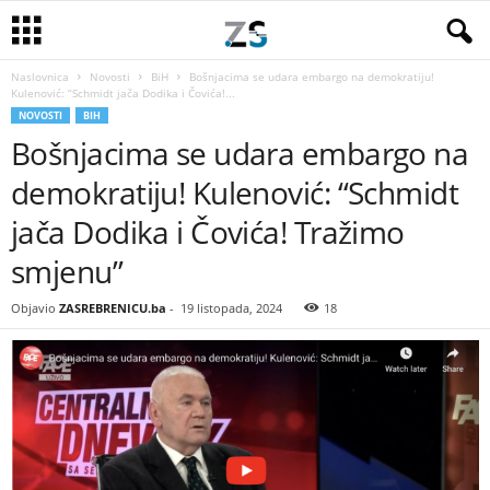
Naslovnica
Novosti
BiH
Bošnjacima se udara embargo na demokratiju!
Kulenović: “Schmidt jača Dodika i Čovića!...
NOVOSTI
BIH
Bošnjacima se udara embargo na
demokratiju! Kulenović: “Schmidt
jača Dodika i Čovića! Tražimo
smjenu”
Objavio
ZASREBRENICU.ba
-
19 listopada, 2024
18