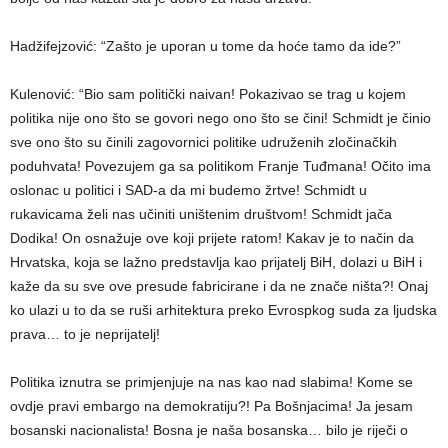
Hadžifejzović: “Zašto je uporan u tome da hoće tamo da ide?”
Kulenović: “Bio sam politički naivan! Pokazivao se trag u kojem
politika nije ono što se govori nego ono što se čini! Schmidt je činio
sve ono što su činili zagovornici politike udruženih zločinačkih
poduhvata! Povezujem ga sa politikom Franje Tuđmana! Očito ima
oslonac u politici i SAD-a da mi budemo žrtve! Schmidt u
rukavicama želi nas učiniti uništenim društvom! Schmidt jača
Dodika! On osnažuje ove koji prijete ratom! Kakav je to način da
Hrvatska, koja se lažno predstavlja kao prijatelj BiH, dolazi u BiH i
kaže da su sve ove presude fabricirane i da ne znače ništa?! Onaj
ko ulazi u to da se ruši arhitektura preko Evrospkog suda za ljudska
prava… to je neprijatelj!
Politika iznutra se primjenjuje na nas kao nad slabima! Kome se
ovdje pravi embargo na demokratiju?! Pa Bošnjacima! Ja jesam
bosanski nacionalista! Bosna je naša bosanska… bilo je riječi o