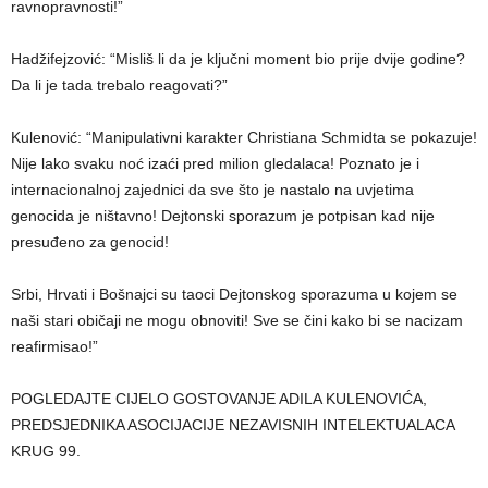
ravnopravnosti!”
Hadžifejzović: “Misliš li da je ključni moment bio prije dvije godine?
Da li je tada trebalo reagovati?”
Kulenović: “Manipulativni karakter Christiana Schmidta se pokazuje!
Nije lako svaku noć izaći pred milion gledalaca! Poznato je i
internacionalnoj zajednici da sve što je nastalo na uvjetima
genocida je ništavno! Dejtonski sporazum je potpisan kad nije
presuđeno za genocid!
Srbi, Hrvati i Bošnajci su taoci Dejtonskog sporazuma u kojem se
naši stari običaji ne mogu obnoviti! Sve se čini kako bi se nacizam
reafirmisao!”
POGLEDAJTE CIJELO GOSTOVANJE ADILA KULENOVIĆA,
PREDSJEDNIKA ASOCIJACIJE NEZAVISNIH INTELEKTUALACA
KRUG 99.