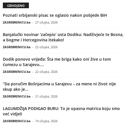
IZDVOJENO
Poznati srbijanski pisac se oglasio nakon pobjede BiH
ZASREBRENICU.ba
-
27 ožujka, 2026
Banjalučki novinar ‘začepio’ usta Dodiku: Nadživjeće te Bosna,
a bogme i Hercegovina itekako!
ZASREBRENICU.ba
-
22 ožujka, 2026
Dodik ponovo vrijeđa: Šta me briga kako oni žive u tom
ćumezu u Sarajevu....
ZASREBRENICU.ba
-
22 ožujka, 2026
“Da poručim Bošnjacima u Sarajevu – za mene ni život nije
skup ako je...
ZASREBRENICU.ba
-
21 ožujka, 2026
LAGUMDŽIJA PODIGAO BURU: To je opasna matrica koju smo
već vidjeli
ZASREBRENICU.ba
-
19 ožujka, 2026