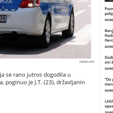
Pozn
pobj
ZASRE
Banj
Nadž
Herc
ZASRE
Dodi
oni 
policija-arhiv
ZASRE
ja se rano jutros dogodila u
“Da 
poginuo je J.T. (23), državljanin
mene
ZASRE
LAG
opas
ZASRE