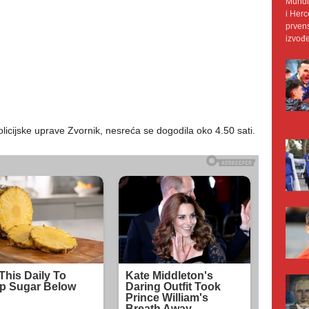
Mundij
i Herc
prvens
izvođe
olicijske uprave Zvornik, nesreća se dogodila oko 4.50 sati.