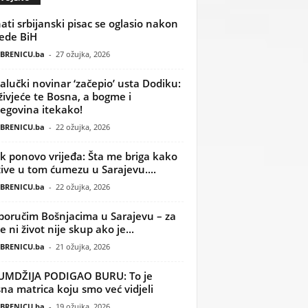
ati srbijanski pisac se oglasio nakon
ede BiH
BRENICU.ba
-
27 ožujka, 2026
alučki novinar ‘začepio’ usta Dodiku:
ivjeće te Bosna, a bogme i
egovina itekako!
BRENICU.ba
-
22 ožujka, 2026
k ponovo vrijeđa: Šta me briga kako
žive u tom ćumezu u Sarajevu....
BRENICU.ba
-
22 ožujka, 2026
poručim Bošnjacima u Sarajevu – za
 ni život nije skup ako je...
BRENICU.ba
-
21 ožujka, 2026
UMDŽIJA PODIGAO BURU: To je
na matrica koju smo već vidjeli
BRENICU.ba
-
19 ožujka, 2026