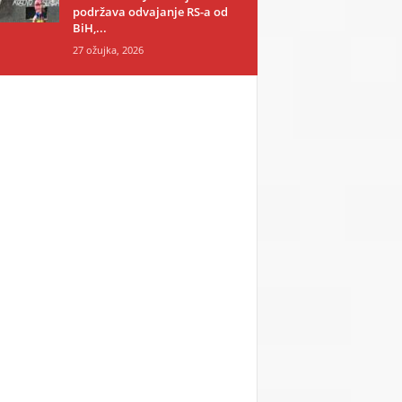
podržava odvajanje RS-a od
BiH,...
27 ožujka, 2026