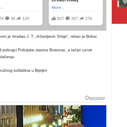
ikom je stradao J. T., državljanin Srbije”, rekao je Bobar.
 policajci Policijske stanice Bratunac, a tačan uzrok
štačenja.
žnog tužilaštva u Bijeljini