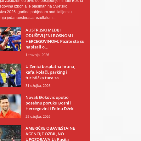
al zaslužen od prve do posljednje minute Bosna
egovina izborila je plasman na Svjetsko
tvo 2026. godine pobjedom nad Italijom u
nju jedanaesteraca rezultatom...
AUSTRIJSKI MEDIJI
ODUŠEVLJENI BOSNOM I
HERCEGOVINOM: Pazite šta su
napisali o...
1 travnja, 2026
U Zenici besplatna hrana,
kafa, kolači, parking i
turistička tura za...
31 ožujka, 2026
Novak Đoković uputio
posebnu poruku Bosni i
Hercegovini i Edinu Džeki
28 ožujka, 2026
AMERIČKE OBAVJEŠTAJNE
AGENCIJE OZBILJNO
UPOZORAVAJU: Rusija