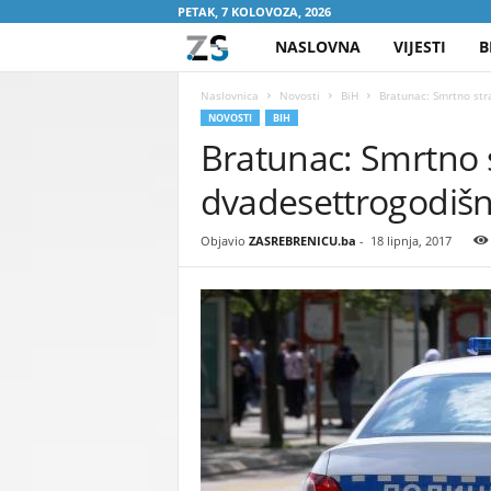
PETAK, 7 KOLOVOZA, 2026
NASLOVNA
VIJESTI
B
Z
A
Naslovnica
Novosti
BiH
Bratunac: Smrtno str
NOVOSTI
BIH
Bratunac: Smrtno 
S
dvadesettrogodišn
R
E
Objavio
ZASREBRENICU.ba
-
18 lipnja, 2017
B
R
E
N
I