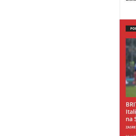
PO
BRI
Ital
na 
ZASRE