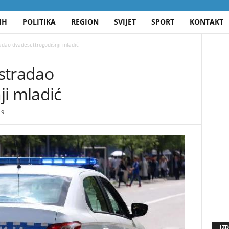
IH
POLITIKA
REGION
SVIJET
SPORT
KONTAKT
adao dvadesettrogodišnji mladić
stradao
ji mladić
9
IZ