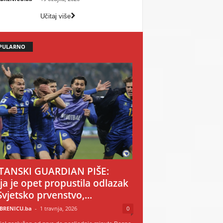
Učitaj više
PULARNO
TANSKI GUARDIAN PIŠE:
ija je opet propustila odlazak
Svjetsko prvenstvo,...
BRENICU.ba
-
1 travnja, 2026
0