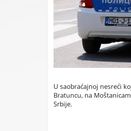
C
U
U saobraćajnoj nesreći ko
Bratuncu, na Moštanicama, 
Srbije.