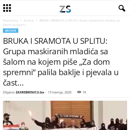
Naslovnica
Archive
BRUKA I SRAMOTA U SPLITU: Grupa maskiranih mladića sa
šalom na kojem...
ARCHIVE
BRUKA I SRAMOTA U SPLITU:
Grupa maskiranih mladića sa
šalom na kojem piše „Za dom
spremni“ palila baklje i pjevala u
čast…
Objavio
ZASREBRENICU.ba
-
13 travnja, 2020
19