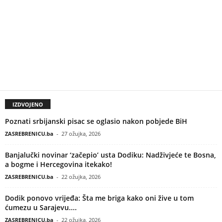
IZDVOJENO
Poznati srbijanski pisac se oglasio nakon pobjede BiH
ZASREBRENICU.ba
-
27 ožujka, 2026
Banjalučki novinar ‘začepio’ usta Dodiku: Nadživjeće te Bosna,
a bogme i Hercegovina itekako!
ZASREBRENICU.ba
-
22 ožujka, 2026
Dodik ponovo vrijeđa: Šta me briga kako oni žive u tom
ćumezu u Sarajevu....
ZASREBRENICU.ba
-
22 ožujka, 2026