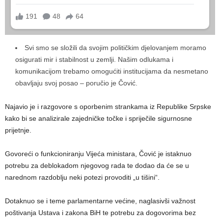
Svi smo se složili da svojim političkim djelovanjem moramo
osigurati mir i stabilnost u zemlji. Našim odlukama i
komunikacijom trebamo omogućiti institucijama da nesmetano
obavljaju svoj posao – poručio je Čović.
Najavio je i razgovore s oporbenim strankama iz Republike Srpske
kako bi se analizirale zajedničke točke i spriječile sigurnosne
prijetnje.
Govoreći o funkcioniranju Vijeća ministara, Čović je istaknuo
potrebu za deblokadom njegovog rada te dodao da će se u
narednom razdoblju neki potezi provoditi „u tišini“.
Dotaknuo se i teme parlamentarne većine, naglasivši važnost
poštivanja Ustava i zakona BiH te potrebu za dogovorima bez