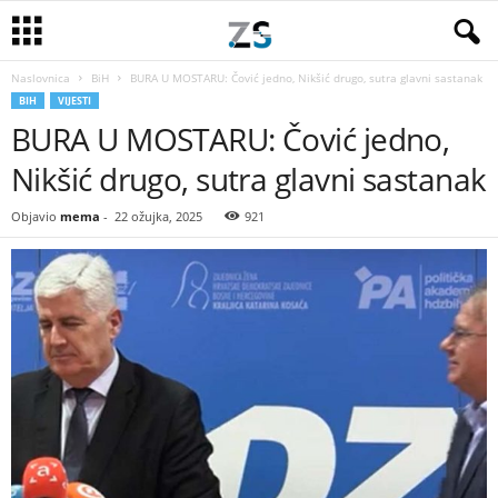
Naslovnica
BiH
BURA U MOSTARU: Čović jedno, Nikšić drugo, sutra glavni sastanak
BIH
VIJESTI
BURA U MOSTARU: Čović jedno,
Nikšić drugo, sutra glavni sastanak
Objavio
mema
-
22 ožujka, 2025
921