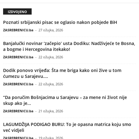
IZDVOJENO
Poznati srbijanski pisac se oglasio nakon pobjede BiH
ZASREBRENICU.ba
-
27 ožujka, 2026
Banjalučki novinar ‘začepio’ usta Dodiku: Nadživjeće te Bosna,
a bogme i Hercegovina itekako!
ZASREBRENICU.ba
-
22 ožujka, 2026
Dodik ponovo vrijeđa: Šta me briga kako oni žive u tom
ćumezu u Sarajevu....
ZASREBRENICU.ba
-
22 ožujka, 2026
“Da poručim Bošnjacima u Sarajevu – za mene ni život nije
skup ako je...
ZASREBRENICU.ba
-
21 ožujka, 2026
LAGUMDŽIJA PODIGAO BURU: To je opasna matrica koju smo
već vidjeli
ZASREBRENICU.ba
-
19 ožujka, 2026