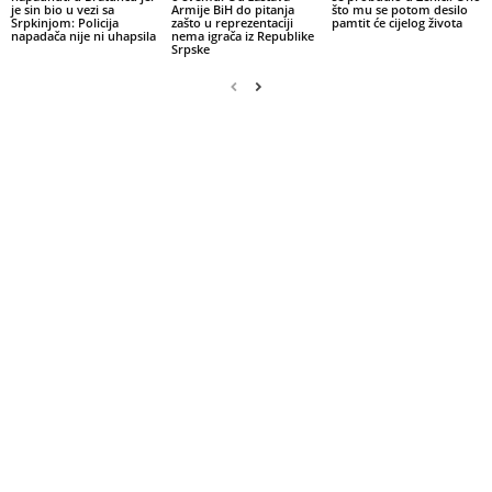
je sin bio u vezi sa
Armije BiH do pitanja
što mu se potom desilo
Srpkinjom: Policija
zašto u reprezentaciji
pamtit će cijelog života
napadača nije ni uhapsila
nema igrača iz Republike
Srpske