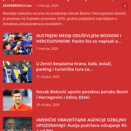
ZASREBRENICU.ba
-
1 travnja, 2026
0
Mundijal zaslužen od prve do posljednje minute Bosna i Hercegovina izborila
je plasman na Svjetsko prvenstvo 2026. godine pobjedom nad Italijom u
izvođenju jedanaesteraca rezultatom...
AUSTRIJSKI MEDIJI ODUŠEVLJENI BOSNOM I
HERCEGOVINOM: Pazite šta su napisali o...
1 travnja, 2026
U Zenici besplatna hrana, kafa, kolači,
parking i turistička tura za...
31 ožujka, 2026
Novak Đoković uputio posebnu poruku Bosni
i Hercegovini i Edinu Džeki
28 ožujka, 2026
AMERIČKE OBAVJEŠTAJNE AGENCIJE OZBILJNO
UPOZORAVAJU: Rusija podržava odvajanje RS-
a od BiH,...