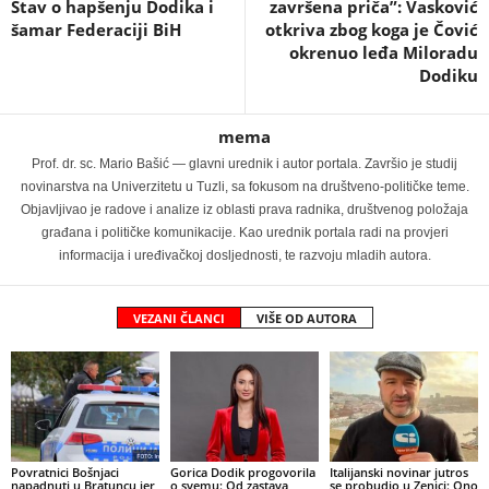
Stav o hapšenju Dodika i
završena priča”: Vasković
šamar Federaciji BiH
otkriva zbog koga je Čović
okrenuo leđa Miloradu
Dodiku
mema
Prof. dr. sc. Mario Bašić — glavni urednik i autor portala. Završio je studij
novinarstva na Univerzitetu u Tuzli, sa fokusom na društveno-političke teme.
Objavljivao je radove i analize iz oblasti prava radnika, društvenog položaja
građana i političke komunikacije. Kao urednik portala radi na provjeri
informacija i uređivačkoj dosljednosti, te razvoju mladih autora.
VEZANI ČLANCI
VIŠE OD AUTORA
Povratnici Bošnjaci
Gorica Dodik progovorila
Italijanski novinar jutros
napadnuti u Bratuncu jer
o svemu: Od zastava
se probudio u Zenici: Ono