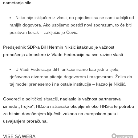
nametanja sile.
Nitko nije isključen iz vlasti, no pojedinci su se sami udaljili od
ranijih dogovora. Ako uspijemo postići novi sporazum, to će biti
pozitivan korak – zaključio je Čović.
Predsjednik SDP-a BiH Nermin Nikšić istaknuo je važnost
prenošenja atmosfere iz Vlade Federacije na sve razine vlasti.
U Vladi Federacije BiH funkcioniramo kao jedno tijelo,
rješavamo otvorena pitanja dogovorom i razgovorom. Želim da
taj model prenesemo i na ostale institucije – kazao je Nikšić.
Govoreći o političkoj situaciji, naglasio je važnost partnerstva
između „Trojke“, HDZ-a i stranaka okupljenih oko HNS-a te potrebu
za hitnim donošenjem ključnih zakona na europskom putu i
usvajanjem proračuna.