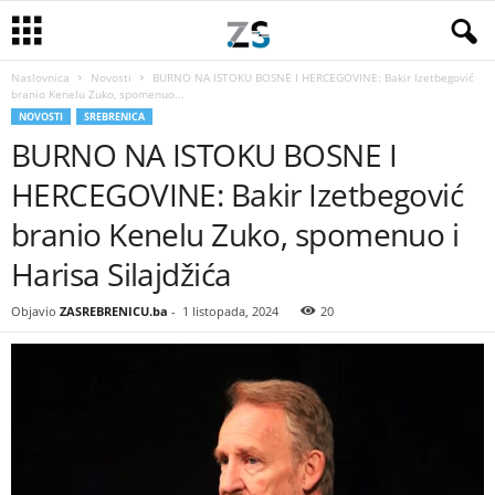
Naslovnica
Novosti
BURNO NA ISTOKU BOSNE I HERCEGOVINE: Bakir Izetbegović
branio Kenelu Zuko, spomenuo...
NOVOSTI
SREBRENICA
BURNO NA ISTOKU BOSNE I
HERCEGOVINE: Bakir Izetbegović
branio Kenelu Zuko, spomenuo i
Harisa Silajdžića
Objavio
ZASREBRENICU.ba
-
1 listopada, 2024
20