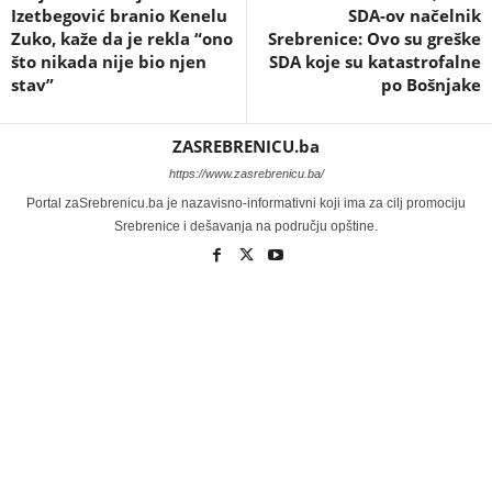
Izetbegović branio Kenelu
SDA-ov načelnik
Zuko, kaže da je rekla “ono
Srebrenice: Ovo su greške
što nikada nije bio njen
SDA koje su katastrofalne
stav”
po Bošnjake
ZASREBRENICU.ba
https://www.zasrebrenicu.ba/
Portal zaSrebrenicu.ba je nazavisno-informativni koji ima za cilj promociju
Srebrenice i dešavanja na području opštine.