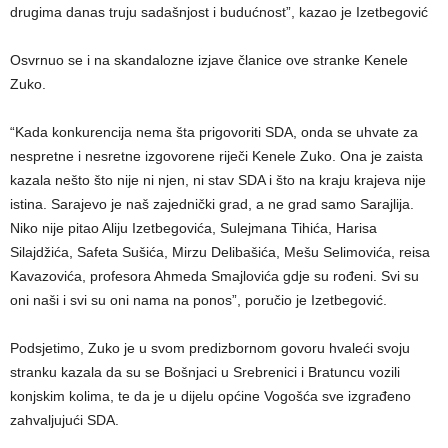
drugima danas truju sadašnjost i budućnost”, kazao je Izetbegović
Osvrnuo se i na skandalozne izjave članice ove stranke Kenele
Zuko.
“Kada konkurencija nema šta prigovoriti SDA, onda se uhvate za
nespretne i nesretne izgovorene riječi Kenele Zuko. Ona je zaista
kazala nešto što nije ni njen, ni stav SDA i što na kraju krajeva nije
istina. Sarajevo je naš zajednički grad, a ne grad samo Sarajlija.
Niko nije pitao Aliju Izetbegovića, Sulejmana Tihića, Harisa
Silajdžića, Safeta Sušića, Mirzu Delibašića, Mešu Selimovića, reisa
Kavazovića, profesora Ahmeda Smajlovića gdje su rođeni. Svi su
oni naši i svi su oni nama na ponos”, poručio je Izetbegović.
Podsjetimo, Zuko je u svom predizbornom govoru hvaleći svoju
stranku kazala da su se Bošnjaci u Srebrenici i Bratuncu vozili
konjskim kolima, te da je u dijelu općine Vogošća sve izgrađeno
zahvaljujući SDA.