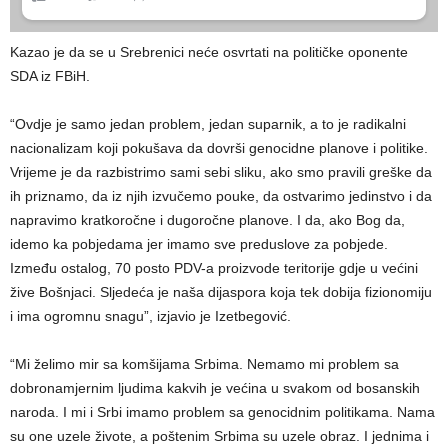
Kazao je da se u Srebrenici neće osvrtati na političke oponente
SDA iz FBiH.
“Ovdje je samo jedan problem, jedan suparnik, a to je radikalni
nacionalizam koji pokušava da dovrši genocidne planove i politike.
Vrijeme je da razbistrimo sami sebi sliku, ako smo pravili greške da
ih priznamo, da iz njih izvučemo pouke, da ostvarimo jedinstvo i da
napravimo kratkoročne i dugoročne planove. I da, ako Bog da,
idemo ka pobjedama jer imamo sve preduslove za pobjede.
Između ostalog, 70 posto PDV-a proizvode teritorije gdje u većini
žive Bošnjaci. Sljedeća je naša dijaspora koja tek dobija fizionomiju
i ima ogromnu snagu”, izjavio je Izetbegović.
“Mi želimo mir sa komšijama Srbima. Nemamo mi problem sa
dobronamjernim ljudima kakvih je većina u svakom od bosanskih
naroda. I mi i Srbi imamo problem sa genocidnim politikama. Nama
su one uzele živote, a poštenim Srbima su uzele obraz. I jednima i