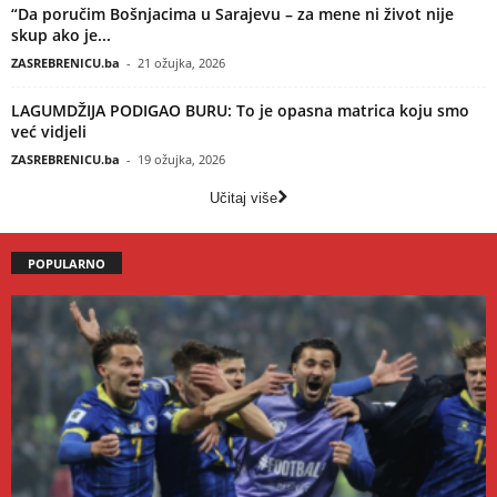
“Da poručim Bošnjacima u Sarajevu – za mene ni život nije
skup ako je...
ZASREBRENICU.ba
-
21 ožujka, 2026
LAGUMDŽIJA PODIGAO BURU: To je opasna matrica koju smo
već vidjeli
ZASREBRENICU.ba
-
19 ožujka, 2026
Učitaj više
POPULARNO