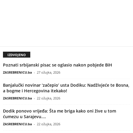
IZDVOJENO
Poznati srbijanski pisac se oglasio nakon pobjede BiH
ZASREBRENICU.ba
-
27 ožujka, 2026
Banjalučki novinar ‘začepio’ usta Dodiku: Nadživjeće te Bosna,
a bogme i Hercegovina itekako!
ZASREBRENICU.ba
-
22 ožujka, 2026
Dodik ponovo vrijeđa: Šta me briga kako oni žive u tom
ćumezu u Sarajevu....
ZASREBRENICU.ba
-
22 ožujka, 2026