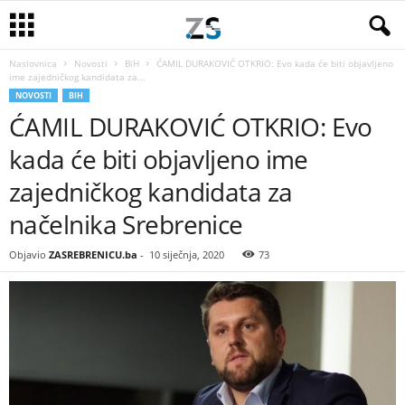
Naslovnica
Novosti
BiH
ĆAMIL DURAKOVIĆ OTKRIO: Evo kada će biti objavljeno
ime zajedničkog kandidata za...
NOVOSTI
BIH
ĆAMIL DURAKOVIĆ OTKRIO: Evo
kada će biti objavljeno ime
zajedničkog kandidata za
načelnika Srebrenice
Objavio
ZASREBRENICU.ba
-
10 siječnja, 2020
73