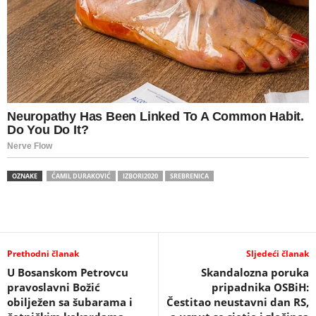
OZNAKE
ĆAMIL DURAKOVIĆ
IZBORI2020
SREBRENICA
Prethodni članak
Sljedeći članak
U Bosanskom Petrovcu
Skandalozna poruka
pravoslavni Božić
pripadnika OSBiH:
obilježen sa šubarama i
Čestitao neustavni dan RS,