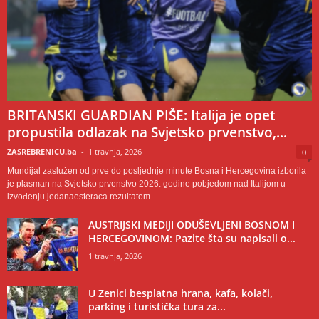
BRITANSKI GUARDIAN PIŠE: Italija je opet
propustila odlazak na Svjetsko prvenstvo,...
ZASREBRENICU.ba
-
1 travnja, 2026
0
Mundijal zaslužen od prve do posljednje minute Bosna i Hercegovina izborila
je plasman na Svjetsko prvenstvo 2026. godine pobjedom nad Italijom u
izvođenju jedanaesteraca rezultatom...
AUSTRIJSKI MEDIJI ODUŠEVLJENI BOSNOM I
HERCEGOVINOM: Pazite šta su napisali o...
1 travnja, 2026
U Zenici besplatna hrana, kafa, kolači,
parking i turistička tura za...