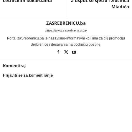
četničkim kokardama
a usput se sjetio i zločinca
Mladića
ZASREBRENICU.ba
https://www.zasrebrenicu.ba/
Portal zaSrebrenicu.ba je nazavisno-informativni koji ima za cilj promociju
Srebrenice i dešavanja na području opštine.
Komentiraj
Prijaviti se za komentiranje