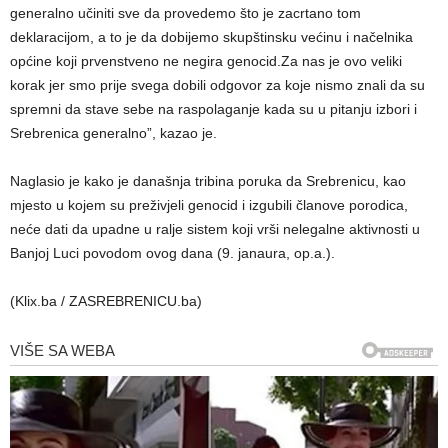
generalno učiniti sve da provedemo što je zacrtano tom
deklaracijom, a to je da dobijemo skupštinsku većinu i načelnika
općine koji prvenstveno ne negira genocid.Za nas je ovo veliki
korak jer smo prije svega dobili odgovor za koje nismo znali da su
spremni da stave sebe na raspolaganje kada su u pitanju izbori i
Srebrenica generalno”, kazao je.
Naglasio je kako je današnja tribina poruka da Srebrenicu, kao
mjesto u kojem su preživjeli genocid i izgubili članove porodica,
neće dati da upadne u ralje sistem koji vrši nelegalne aktivnosti u
Banjoj Luci povodom ovog dana (9. janaura, op.a.).
(Klix.ba / ZASREBRENICU.ba)