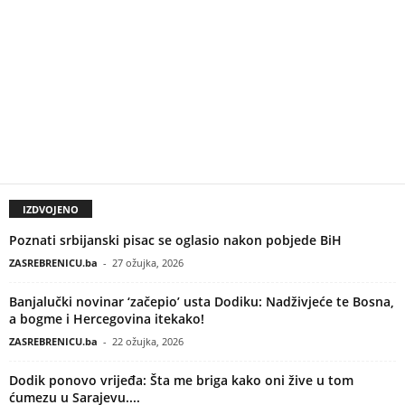
IZDVOJENO
Poznati srbijanski pisac se oglasio nakon pobjede BiH
ZASREBRENICU.ba
-
27 ožujka, 2026
Banjalučki novinar ‘začepio’ usta Dodiku: Nadživjeće te Bosna,
a bogme i Hercegovina itekako!
ZASREBRENICU.ba
-
22 ožujka, 2026
Dodik ponovo vrijeđa: Šta me briga kako oni žive u tom
ćumezu u Sarajevu....