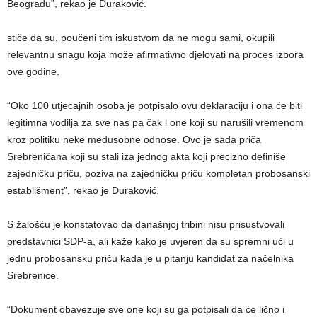
Beogradu”, rekao je Duraković.
stiče da su, poučeni tim iskustvom da ne mogu sami, okupili
relevantnu snagu koja može afirmativno djelovati na proces izbora
ove godine.
“Oko 100 utjecajnih osoba je potpisalo ovu deklaraciju i ona će biti
legitimna vodilja za sve nas pa čak i one koji su narušili vremenom
kroz politiku neke međusobne odnose. Ovo je sada priča
Srebreničana koji su stali iza jednog akta koji precizno definiše
zajedničku priču, poziva na zajedničku priču kompletan probosanski
establišment”, rekao je Duraković.
S žalošću je konstatovao da današnjoj tribini nisu prisustvovali
predstavnici SDP-a, ali kaže kako je uvjeren da su spremni ući u
jednu probosansku priču kada je u pitanju kandidat za načelnika
Srebrenice.
“Dokument obavezuje sve one koji su ga potpisali da će lično i