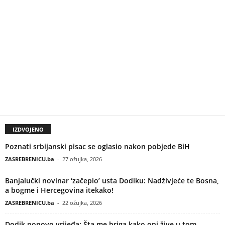
IZDVOJENO
Poznati srbijanski pisac se oglasio nakon pobjede BiH
ZASREBRENICU.ba
-
27 ožujka, 2026
Banjalučki novinar ‘začepio’ usta Dodiku: Nadživjeće te Bosna,
a bogme i Hercegovina itekako!
ZASREBRENICU.ba
-
22 ožujka, 2026
Dodik ponovo vrijeđa: Šta me briga kako oni žive u tom