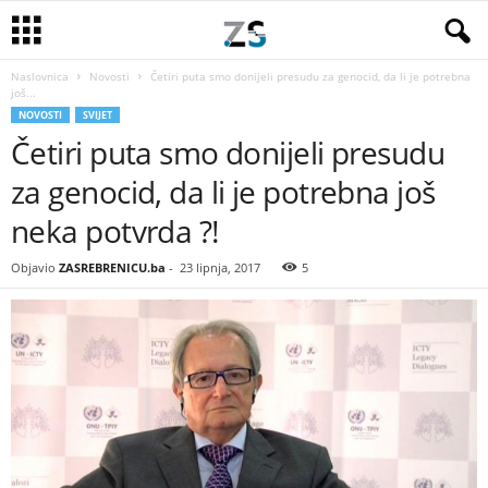
Naslovnica
Novosti
Četiri puta smo donijeli presudu za genocid, da li je potrebna
još...
NOVOSTI
SVIJET
Četiri puta smo donijeli presudu
za genocid, da li je potrebna još
neka potvrda ?!
Objavio
ZASREBRENICU.ba
-
23 lipnja, 2017
5