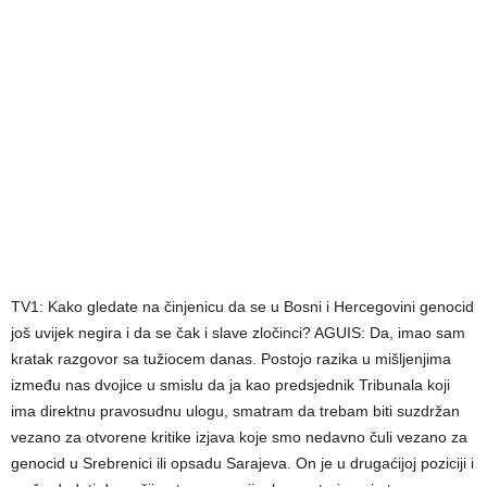
TV1: Kako gledate na činjenicu da se u Bosni i Hercegovini genocid
još uvijek negira i da se čak i slave zločinci? AGUIS: Da, imao sam
kratak razgovor sa tužiocem danas. Postojo razika u mišljenjima
između nas dvojice u smislu da ja kao predsjednik Tribunala koji
ima direktnu pravosudnu ulogu, smatram da trebam biti suzdržan
vezano za otvorene kritike izjava koje smo nedavno čuli vezano za
genocid u Srebrenici ili opsadu Sarajeva. On je u drugaćijoj poziciji i