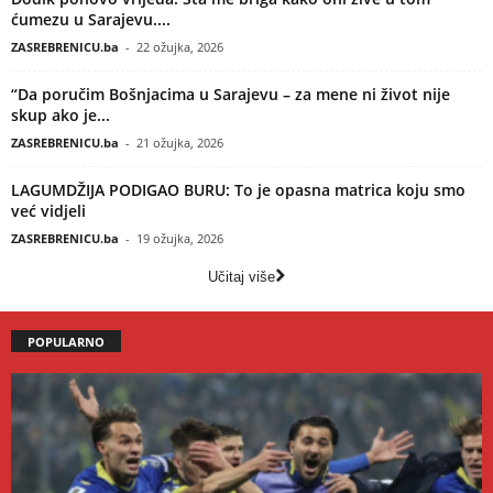
ćumezu u Sarajevu....
ZASREBRENICU.ba
-
22 ožujka, 2026
“Da poručim Bošnjacima u Sarajevu – za mene ni život nije
skup ako je...
ZASREBRENICU.ba
-
21 ožujka, 2026
LAGUMDŽIJA PODIGAO BURU: To je opasna matrica koju smo
već vidjeli
ZASREBRENICU.ba
-
19 ožujka, 2026
Učitaj više
POPULARNO