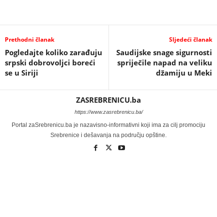
Prethodni članak
Sljedeći članak
Pogledajte koliko zarađuju
Saudijske snage sigurnosti
srpski dobrovoljci boreći
spriječile napad na veliku
se u Siriji
džamiju u Meki
ZASREBRENICU.ba
https://www.zasrebrenicu.ba/
Portal zaSrebrenicu.ba je nazavisno-informativni koji ima za cilj promociju
Srebrenice i dešavanja na području opštine.