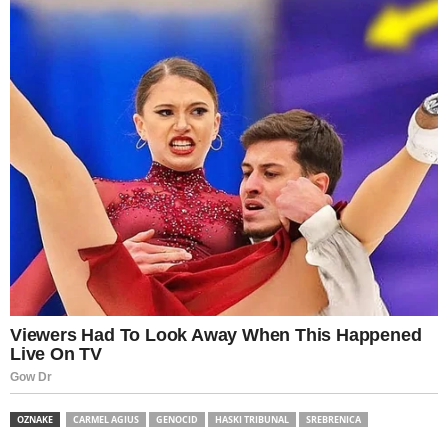
OZNAKE
CARMEL AGIUS
GENOCID
HASKI TRIBUNAL
SREBRENICA