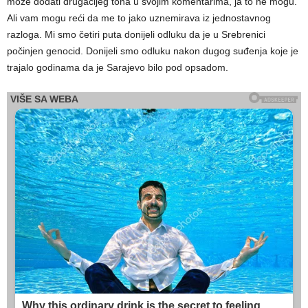
može dodati drugačijeg tona u svojim komentarima, ja to ne mogu.
Ali vam mogu reći da me to jako uznemirava iz jednostavnog
razloga. Mi smo četiri puta donijeli odluku da je u Srebrenici
počinjen genocid. Donijeli smo odluku nakon dugog suđenja koje je
trajalo godinama da je Sarajevo bilo pod opsadom.