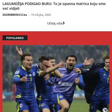
LAGUMDŽIJA PODIGAO BURU: To je opasna matrica koju smo
već vidjeli
ZASREBRENICU.ba
-
19 ožujka, 2026
Učitaj više
POPULARNO