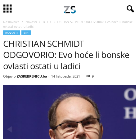
Naslovnica
Novosti
BiH
CHRISTIAN SCHMIDT ODGOVORIO: Evo hoće li bonske
ovlasti ostati u ladici
NOVOSTI
BIH
CHRISTIAN SCHMIDT
ODGOVORIO: Evo hoće li bonske
ovlasti ostati u ladici
Objavio
ZASREBRENICU.ba
-
14 listopada, 2021
9