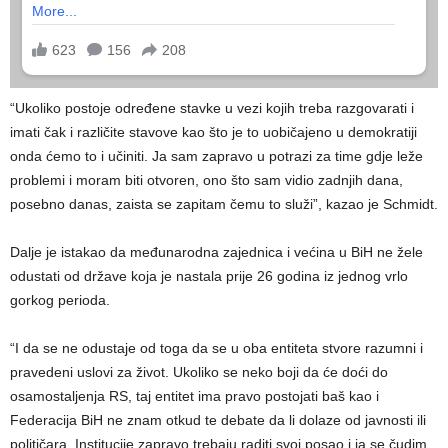
“Ukoliko postoje određene stavke u vezi kojih treba razgovarati i
imati čak i različite stavove kao što je to uobičajeno u demokratiji
onda ćemo to i učiniti. Ja sam zapravo u potrazi za time gdje leže
problemi i moram biti otvoren, ono što sam vidio zadnjih dana,
posebno danas, zaista se zapitam čemu to služi”, kazao je Schmidt.
Dalje je istakao da međunarodna zajednica i većina u BiH ne žele
odustati od države koja je nastala prije 26 godina iz jednog vrlo
gorkog perioda.
“I da se ne odustaje od toga da se u oba entiteta stvore razumni i
pravedeni uslovi za život. Ukoliko se neko boji da će doći do
osamostaljenja RS, taj entitet ima pravo postojati baš kao i
Federacija BiH ne znam otkud te debate da li dolaze od javnosti ili
političara. Institucije zapravo trebaju raditi svoj posao i ja se čudim