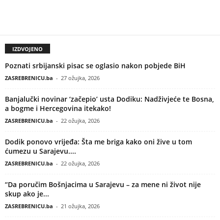
IZDVOJENO
Poznati srbijanski pisac se oglasio nakon pobjede BiH
ZASREBRENICU.ba
-
27 ožujka, 2026
Banjalučki novinar ‘začepio’ usta Dodiku: Nadživjeće te Bosna,
a bogme i Hercegovina itekako!
ZASREBRENICU.ba
-
22 ožujka, 2026
Dodik ponovo vrijeđa: Šta me briga kako oni žive u tom
ćumezu u Sarajevu....
ZASREBRENICU.ba
-
22 ožujka, 2026
“Da poručim Bošnjacima u Sarajevu – za mene ni život nije
skup ako je...
ZASREBRENICU.ba
-
21 ožujka, 2026