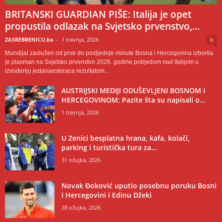
BRITANSKI GUARDIAN PIŠE: Italija je opet
propustila odlazak na Svjetsko prvenstvo,...
ZASREBRENICU.ba
-
1 travnja, 2026
0
Mundijal zaslužen od prve do posljednje minute Bosna i Hercegovina izborila
je plasman na Svjetsko prvenstvo 2026. godine pobjedom nad Italijom u
izvođenju jedanaesteraca rezultatom...
AUSTRIJSKI MEDIJI ODUŠEVLJENI BOSNOM I
HERCEGOVINOM: Pazite šta su napisali o...
1 travnja, 2026
U Zenici besplatna hrana, kafa, kolači,
parking i turistička tura za...
31 ožujka, 2026
Novak Đoković uputio posebnu poruku Bosni
i Hercegovini i Edinu Džeki
28 ožujka, 2026