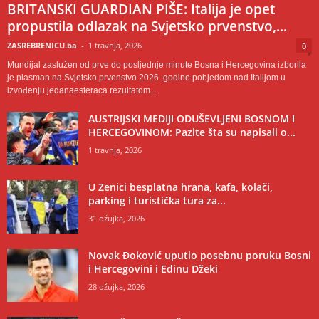
BRITANSKI GUARDIAN PIŠE: Italija je opet
propustila odlazak na Svjetsko prvenstvo,...
ZASREBRENICU.ba
-
1 travnja, 2026
0
Mundijal zaslužen od prve do posljednje minute Bosna i Hercegovina izborila
je plasman na Svjetsko prvenstvo 2026. godine pobjedom nad Italijom u
izvođenju jedanaesteraca rezultatom...
AUSTRIJSKI MEDIJI ODUŠEVLJENI BOSNOM I
HERCEGOVINOM: Pazite šta su napisali o...
1 travnja, 2026
U Zenici besplatna hrana, kafa, kolači,
parking i turistička tura za...
31 ožujka, 2026
Novak Đoković uputio posebnu poruku Bosni
i Hercegovini i Edinu Džeki
28 ožujka, 2026