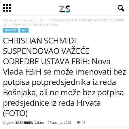
Naslovnica
Novosti
BiH
CHRISTIAN SCHMIDT SUSPENDOVAO VAŽEĆE ODREDBE
USTAVA FBiH: Nova Vlada FBiH se može...
NOVOSTI
BIH
CHRISTIAN SCHMIDT
SUSPENDOVAO VAŽEĆE
ODREDBE USTAVA FBiH: Nova
Vlada FBiH se može imenovati bez
potpisa potpredsjednika iz reda
Bošnjaka, ali ne može bez potpisa
predsjednice iz reda Hrvata
(FOTO)
Objavio
ZASREBRENICU.ba
-
27 travnja, 2023
13