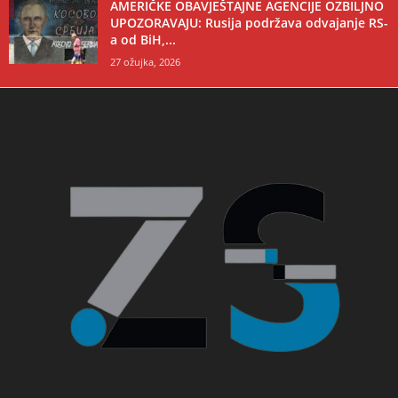
AMERIČKE OBAVJEŠTAJNE AGENCIJE OZBILJNO
UPOZORAVAJU: Rusija podržava odvajanje RS-
a od BiH,...
27 ožujka, 2026