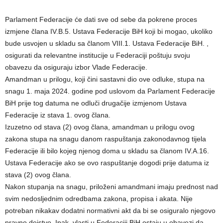
Parlament Federacije će dati sve od sebe da pokrene proces
izmjene člana IV.B.5. Ustava Federacije BiH koji bi mogao, ukoliko
bude usvojen u skladu sa članom VIII.1. Ustava Federacije BiH. ,
osigurati da relevantne institucije u Federaciji poštuju svoju
obavezu da osiguraju izbor Vlade Federacije.
Amandman u prilogu, koji čini sastavni dio ove odluke, stupa na
snagu 1. maja 2024. godine pod uslovom da Parlament Federacije
BiH prije tog datuma ne odluči drugačije izmjenom Ustava
Federacije iz stava 1. ovog člana.
Izuzetno od stava (2) ovog člana, amandman u prilogu ovog
zakona stupa na snagu danom raspuštanja zakonodavnog tijela
Federacije ili bilo kojeg njenog doma u skladu sa članom IV.A.16.
Ustava Federacije ako se ovo raspuštanje dogodi prije datuma iz
stava (2) ovog člana.
Nakon stupanja na snagu, priloženi amandmani imaju prednost nad
svim nedosljednim odredbama zakona, propisa i akata. Nije
potreban nikakav dodatni normativni akt da bi se osiguralo njegovo
pravno dejstvo. Ipak, vlasti u Federaciji BiH ostaju u obavezi da