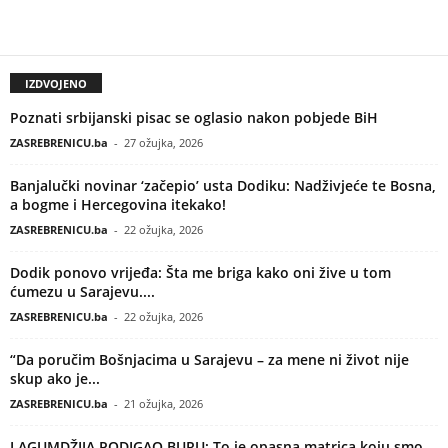
IZDVOJENO
Poznati srbijanski pisac se oglasio nakon pobjede BiH
ZASREBRENICU.ba
-
27 ožujka, 2026
Banjalučki novinar ‘začepio’ usta Dodiku: Nadživjeće te Bosna,
a bogme i Hercegovina itekako!
ZASREBRENICU.ba
-
22 ožujka, 2026
Dodik ponovo vrijeđa: Šta me briga kako oni žive u tom
ćumezu u Sarajevu....
ZASREBRENICU.ba
-
22 ožujka, 2026
“Da poručim Bošnjacima u Sarajevu – za mene ni život nije
skup ako je...
ZASREBRENICU.ba
-
21 ožujka, 2026
LAGUMDŽIJA PODIGAO BURU: To je opasna matrica koju smo