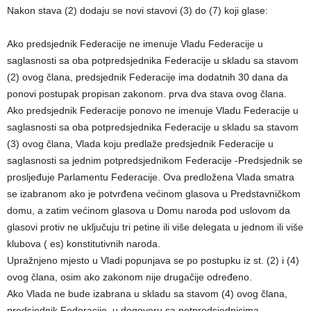
Nakon stava (2) dodaju se novi stavovi (3) do (7) koji glase:
Ako predsjednik Federacije ne imenuje Vladu Federacije u
saglasnosti sa oba potpredsjednika Federacije u skladu sa stavom
(2) ovog člana, predsjednik Federacije ima dodatnih 30 dana da
ponovi postupak propisan zakonom. prva dva stava ovog člana.
Ako predsjednik Federacije ponovo ne imenuje Vladu Federacije u
saglasnosti sa oba potpredsjednika Federacije u skladu sa stavom
(3) ovog člana, Vlada koju predlaže predsjednik Federacije u
saglasnosti sa jednim potpredsjednikom Federacije -Predsjednik se
prosljeđuje Parlamentu Federacije. Ova predložena Vlada smatra
se izabranom ako je potvrđena većinom glasova u Predstavničkom
domu, a zatim većinom glasova u Domu naroda pod uslovom da
glasovi protiv ne uključuju tri petine ili više delegata u jednom ili više
klubova ( es) konstitutivnih naroda.
Upražnjeno mjesto u Vladi popunjava se po postupku iz st. (2) i (4)
ovog člana, osim ako zakonom nije drugačije određeno.
Ako Vlada ne bude izabrana u skladu sa stavom (4) ovog člana,
predsjednik Federacije, u dogovoru sa potpredsjednicima