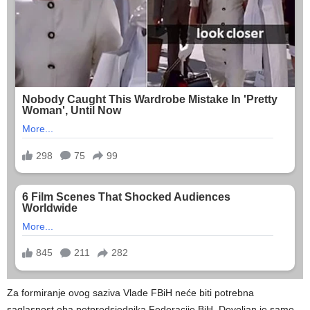
Za formiranje ovog saziva Vlade FBiH neće biti potrebna
saglasnost oba potpredsjednika Federacije BiH. Dovoljan je samo