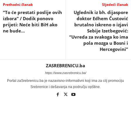
Prethodni članak
Sljedeći članak
“To će prestati poslije ovih
Uglednik iz bh. dijaspore
izbora” / Dodik ponovo
doktor Edhem Čustović
prijeti: Neće biti BiH ako
brutalno iskreno o izjavi
ne bude…
Sebije Izetbegović:
“Uvreda za svakoga ko ima
pola mozga u Bosni i
Hercegovini”
ZASREBRENICU.ba
https://www.zasrebrenicu.ba/
Portal zaSrebrenicu.ba je nazavisno-informativni koji ima za cilj promociju
Srebrenice i dešavanja na području opštine.