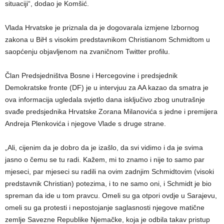
situaciji“, dodao je Komšić.
Vlada Hrvatske je priznala da je dogovarala izmjene Izbornog
zakona u BiH s visokim predstavnikom Christianom Schmidtom u
saopćenju objavljenom na zvaničnom Twitter profilu.
Član Predsjedništva Bosne i Hercegovine i predsjednik
Demokratske fronte (DF) je u intervjuu za AA kazao da smatra je
ova informacija ugledala svjetlo dana isključivo zbog unutrašnje
svađe predsjednika Hrvatske Zorana Milanovića s jedne i premijera
Andreja Plenkovića i njegove Vlade s druge strane.
„Ali, cijenim da je dobro da je izašlo, da svi vidimo i da je svima
jasno o čemu se tu radi. Kažem, mi to znamo i nije to samo par
mjeseci, par mjeseci su radili na ovim zadnjim Schmidtovim (visoki
predstavnik Christian) potezima, i to ne samo oni, i Schmidt je bio
spreman da ide u tom pravcu. Omeli su ga otpori ovdje u Sarajevu,
omeli su ga protesti i nepostojanje saglasnosti njegove matične
zemlje Savezne Republike Njemačke, koja je odbila takav pristup