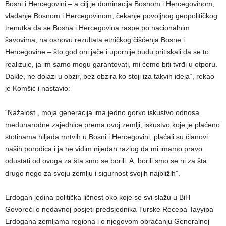
Bosni i Hercegovini – a cilj je dominacija Bosnom i Hercegovinom,
vladanje Bosnom i Hercegovinom, čekanje povoljnog geopolitičkog
trenutka da se Bosna i Hercegovina raspe po nacionalnim
šavovima, na osnovu rezultata etničkog čišćenja Bosne i
Hercegovine – što god oni jače i upornije budu pritiskali da se to
realizuje, ja im samo mogu garantovati, mi ćemo biti tvrđi u otporu.
Dakle, ne dolazi u obzir, bez obzira ko stoji iza takvih ideja“, rekao
je Komšić i nastavio:
“Nažalost , moja generacija ima jedno gorko iskustvo odnosa
međunarodne zajednice prema ovoj zemlji, iskustvo koje je plaćeno
stotinama hiljada mrtvih u Bosni i Hercegovini, plaćali su članovi
naših porodica i ja ne vidim nijedan razlog da mi imamo pravo
odustati od ovoga za šta smo se borili. A, borili smo se ni za šta
drugo nego za svoju zemlju i sigurnost svojih najbližih”.
Erdogan jedina politička ličnost oko koje se svi slažu u BiH
Govoreći o nedavnoj posjeti predsjednika Turske Recepa Tayyipa
Erdogana zemljama regiona i o njegovom obraćanju Generalnoj