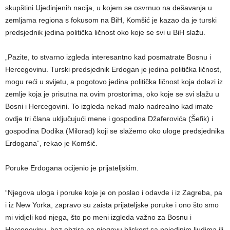
skupštini Ujedinjenih nacija, u kojem se osvrnuo na dešavanja u
zemljama regiona s fokusom na BiH, Komšić je kazao da je turski
predsjednik jedina politička ličnost oko koje se svi u BiH slažu.
„Pazite, to stvarno izgleda interesantno kad posmatrate Bosnu i
Hercegovinu. Turski predsjednik Erdogan je jedina politička ličnost,
mogu reći u svijetu, a pogotovo jedina politička ličnost koja dolazi iz
zemlje koja je prisutna na ovim prostorima, oko koje se svi slažu u
Bosni i Hercegovini. To izgleda nekad malo nadrealno kad imate
ovdje tri člana uključujući mene i gospodina Džaferovića (Šefik) i
gospodina Dodika (Milorad) koji se slažemo oko uloge predsjednika
Erdogana”, rekao je Komšić.
Poruke Erdogana ocijenio je prijateljskim.
“Njegova uloga i poruke koje je on poslao i odavde i iz Zagreba, pa
i iz New Yorka, zapravo su zaista prijateljske poruke i ono što smo
mi vidjeli kod njega, što po meni izgleda važno za Bosnu i
Hercegovinu, bez obzira na njegovu bliskost sa pojedinim ljudima ili