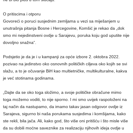
O pritiscima i otporu
Govoreći o poruci susjednim zemljama u vezi sa miješanjem u
unutrašnja pitanja Bosne i Hercegovine, Komšić je rekao da „dok
smo mi nejedinstveni ovdje u Sarajevu, poruka koju god uputite nije
dovoljno snažna“.
Podsjetio je da je i u kampanji za opće izbore 2. oktobra 2022.
pozivao na jedinstvo oko osnovnih političkih ciljeva oko kojih se svi
slažu, a to je očuvanje BiH kao multietničke, multikulturalne, kakva
je već stotinama godinama.
„Dajte da se oko toga složimo, a svoje političke obračune mimo
toga možemo voditi, to nije sporno. I mi smo uvijek raspoloženi na
taj način da nastupamo, da imamo takav jasan odgovor ovdje iz
Sarajeva, sigurno bi naša porukama susjedima i komšijama, kako
ste rekli, bila jača. Ali, kako god, što više oni pritišću i što misle više
da su dobili moćne saveznike za realizaciju njihovih ideja ovdje u