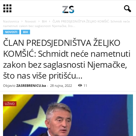
Naslovnica
Novosti
BiH
ČLAN PREDSJEDNIŠTVA ŽELJKO KOMŠIĆ: Schmidt neće
nametnuti zakon bez saglasnosti Njemačke, što...
NOVOSTI
BIH
ČLAN PREDSJEDNIŠTVA ŽELJKO
KOMŠIĆ: Schmidt neće nametnuti
zakon bez saglasnosti Njemačke,
što nas više pritišću…
Objavio
ZASREBRENICU.ba
-
28 rujna, 2022
11