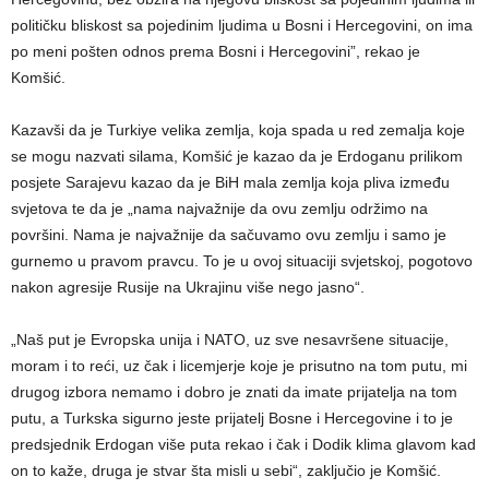
političku bliskost sa pojedinim ljudima u Bosni i Hercegovini, on ima
po meni pošten odnos prema Bosni i Hercegovini”, rekao je
Komšić.
Kazavši da je Turkiye velika zemlja, koja spada u red zemalja koje
se mogu nazvati silama, Komšić je kazao da je Erdoganu prilikom
posjete Sarajevu kazao da je BiH mala zemlja koja pliva između
svjetova te da je „nama najvažnije da ovu zemlju održimo na
površini. Nama je najvažnije da sačuvamo ovu zemlju i samo je
gurnemo u pravom pravcu. To je u ovoj situaciji svjetskoj, pogotovo
nakon agresije Rusije na Ukrajinu više nego jasno“.
„Naš put je Evropska unija i NATO, uz sve nesavršene situacije,
moram i to reći, uz čak i licemjerje koje je prisutno na tom putu, mi
drugog izbora nemamo i dobro je znati da imate prijatelja na tom
putu, a Turkska sigurno jeste prijatelj Bosne i Hercegovine i to je
predsjednik Erdogan više puta rekao i čak i Dodik klima glavom kad
on to kaže, druga je stvar šta misli u sebi“, zaključio je Komšić.