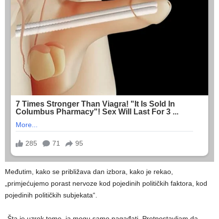
Međutim, kako se približava dan izbora, kako je rekao,
„primjećujemo porast nervoze kod pojedinih političkih faktora, kod
pojedinih političkih subjekata“.
„Šta je uzrok tome, ja mogu samo nagađati, Pretpostavljam da