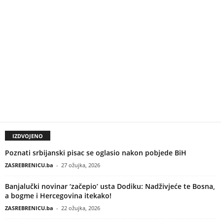
IZDVOJENO
Poznati srbijanski pisac se oglasio nakon pobjede BiH
ZASREBRENICU.ba
-
27 ožujka, 2026
Banjalučki novinar ‘začepio’ usta Dodiku: Nadživjeće te Bosna,
a bogme i Hercegovina itekako!
ZASREBRENICU.ba
-
22 ožujka, 2026