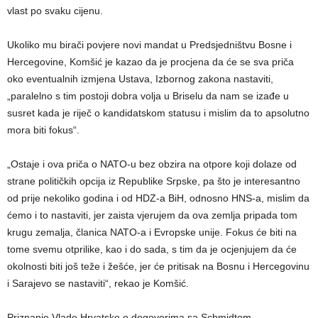
vlast po svaku cijenu.
Ukoliko mu birači povjere novi mandat u Predsjedništvu Bosne i
Hercegovine, Komšić je kazao da je procjena da će se sva priča
oko eventualnih izmjena Ustava, Izbornog zakona nastaviti,
„paralelno s tim postoji dobra volja u Briselu da nam se izađe u
susret kada je riječ o kandidatskom statusu i mislim da to apsolutno
mora biti fokus“.
„Ostaje i ova priča o NATO-u bez obzira na otpore koji dolaze od
strane političkih opcija iz Republike Srpske, pa što je interesantno
od prije nekoliko godina i od HDZ-a BiH, odnosno HNS-a, mislim da
ćemo i to nastaviti, jer zaista vjerujem da ova zemlja pripada tom
krugu zemalja, članica NATO-a i Evropske unije. Fokus će biti na
tome svemu otprilike, kao i do sada, s tim da je ocjenjujem da će
okolnosti biti još teže i žešće, jer će pritisak na Bosnu i Hercegovinu
i Sarajevo se nastaviti“, rekao je Komšić.
Priznanje Vlade Hrvatske o dogovorima sa Schmidtom