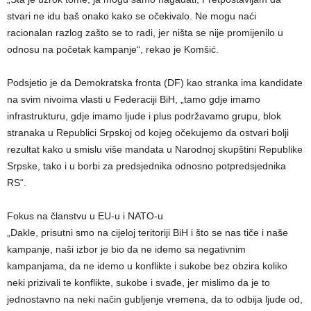
stvari ne idu baš onako kako se očekivalo. Ne mogu naći
racionalan razlog zašto se to radi, jer ništa se nije promijenilo u
odnosu na početak kampanje“, rekao je Komšić.
Podsjetio je da Demokratska fronta (DF) kao stranka ima kandidate
na svim nivoima vlasti u Federaciji BiH, „tamo gdje imamo
infrastrukturu, gdje imamo ljude i plus podržavamo grupu, blok
stranaka u Republici Srpskoj od kojeg očekujemo da ostvari bolji
rezultat kako u smislu više mandata u Narodnoj skupštini Republike
Srpske, tako i u borbi za predsjednika odnosno potpredsjednika
RS“.
Fokus na članstvu u EU-u i NATO-u
„Dakle, prisutni smo na cijeloj teritoriji BiH i što se nas tiče i naše
kampanje, naši izbor je bio da ne idemo sa negativnim
kampanjama, da ne idemo u konflikte i sukobe bez obzira koliko
neki prizivali te konflikte, sukobe i svađe, jer mislimo da je to
jednostavno na neki način gubljenje vremena, da to odbija ljude od,