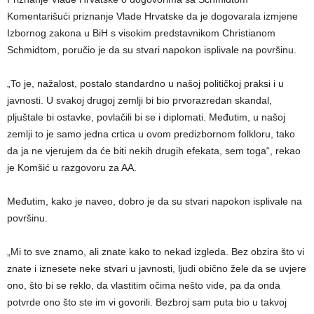
Komentarišući priznanje Vlade Hrvatske da je dogovarala izmjene
Izbornog zakona u BiH s visokim predstavnikom Christianom
Schmidtom, poručio je da su stvari napokon isplivale na površinu.
„To je, nažalost, postalo standardno u našoj političkoj praksi i u
javnosti. U svakoj drugoj zemlji bi bio prvorazredan skandal,
pljuštale bi ostavke, povlačili bi se i diplomati. Međutim, u našoj
zemlji to je samo jedna crtica u ovom predizbornom folkloru, tako
da ja ne vjerujem da će biti nekih drugih efekata, sem toga“, rekao
je Komšić u razgovoru za AA.
Međutim, kako je naveo, dobro je da su stvari napokon isplivale na
površinu.
„Mi to sve znamo, ali znate kako to nekad izgleda. Bez obzira što vi
znate i iznesete neke stvari u javnosti, ljudi obično žele da se uvjere
ono, što bi se reklo, da vlastitim očima nešto vide, pa da onda
potvrde ono što ste im vi govorili. Bezbroj sam puta bio u takvoj