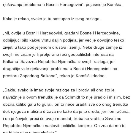
rješavanju problema u Bosni i Hercegovini“, pojasnio je Komšić.
Kako je rekao, svako je tu nastupao iz svog razloga.
„Mi, ovdje u Bosni i Hercegovini, građani Bosne i Hercegovine,
odbijajući bilo kakvu vrstu daljih podjela, jer već je dovoljno teško
živjeti u tako podijeljenom društvu i zemlji. Neke druge zemlje iz
svojih ne znam je li pretjerano reći geopolitičkih interesa na
Balkanu. Savezna Republika Njemačka iz svojih razloga, jer
drugačije vide rješavanje problema u Bosni i Hercegovini i na
prostoru Zapadnog Balkana“, rekao je Komšić i dodao:
„Dakle, svako je imao svoje razloge za i protiv, ali ono što je
najvažnije u ovom trenutku je da Schmidt to nije uradio i mislim, bez
obzira koliko ga u to gurali, on to neće uraditi sve do onog trenutka
dok njegova matična država ne kaže da je to uredu, jer i on računa,
i on je čovjek, proći će ovdje mandat, treba se vratiti u Saveznu
Republiku Njemačku i nastaviti političku karijeru. On zna da mu to
ne bi bio plus u tom slučaju.”