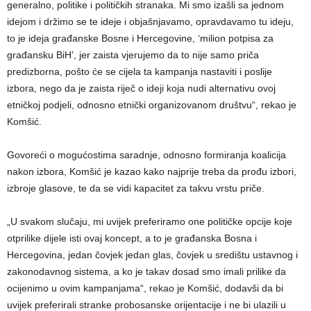
generalno, politike i političkih stranaka. Mi smo izašli sa jednom
idejom i držimo se te ideje i objašnjavamo, opravdavamo tu ideju,
to je ideja građanske Bosne i Hercegovine, ‘milion potpisa za
građansku BiH’, jer zaista vjerujemo da to nije samo priča
predizborna, pošto će se cijela ta kampanja nastaviti i poslije
izbora, nego da je zaista riječ o ideji koja nudi alternativu ovoj
etničkoj podjeli, odnosno etnički organizovanom društvu“, rekao je
Komšić.
Govoreći o mogućostima saradnje, odnosno formiranja koalicija
nakon izbora, Komšić je kazao kako najprije treba da prođu izbori,
izbroje glasove, te da se vidi kapacitet za takvu vrstu priče.
„U svakom slučaju, mi uvijek preferiramo one političke opcije koje
otprilike dijele isti ovaj koncept, a to je građanska Bosna i
Hercegovina, jedan čovjek jedan glas, čovjek u središtu ustavnog i
zakonodavnog sistema, a ko je takav dosad smo imali prilike da
ocijenimo u ovim kampanjama“, rekao je Komšić, dodavši da bi
uvijek preferirali stranke probosanske orijentacije i ne bi ulazili u