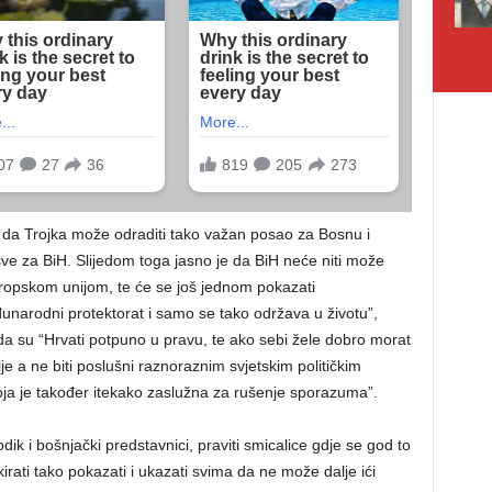
o da Trojka može odraditi tako važan posao za Bosnu i
 sve za BiH. Slijedom toga jasno je da BiH neće niti može
uropskom unijom, te će se još jednom pokazati
unarodni protektorat i samo se tako održava u životu”,
 da su “Hrvati potpuno u pravu, te ako sebi žele dobro morat
zije a ne biti poslušni raznoraznim svjetskim političkim
ja je također itekako zaslužna za rušenje sporazuma”.
Dodik i bošnjački predstavnici, praviti smicalice gdje se god to
kirati tako pokazati i ukazati svima da ne može dalje ići