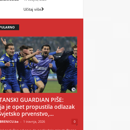
Učitaj više
PULARNO
TANSKI GUARDIAN PIŠE:
ija je opet propustila odlazak
Svjetsko prvenstvo,...
BRENICU.ba
-
1 travnja, 2026
0