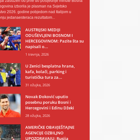
al zaslužen od prve do posljednje minute Bosna
egovina izborila je plasman na Svjetsko
tvo 2026. godine pobjedom nad Italijom u
nju jedanaesteraca rezultatom...
AUSTRIJSKI MEDIJI
ODUŠEVLJENI BOSNOM I
HERCEGOVINOM: Pazite šta su
napisali o...
1 travnja, 2026
U Zenici besplatna hrana,
kafa, kolači, parking i
turistička tura za...
31 ožujka, 2026
Novak Đoković uputio
posebnu poruku Bosni i
Hercegovini i Edinu Džeki
28 ožujka, 2026
AMERIČKE OBAVJEŠTAJNE
AGENCIJE OZBILJNO
UPOZORAVAJU: Rusija