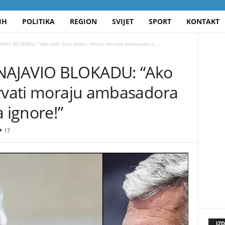
IH
POLITIKA
REGION
SVIJET
SPORT
KONTAKT
VIO BLOKADU: “Ako sebi žele dobro, Hrvati moraju ambasadora ...
NAJAVIO BLOKADU: “Ako
Hrvati moraju ambasadora
 ignore!”
17
IZ