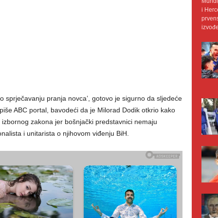
Mundij
i Herc
prvens
izvođe
sprječavanju pranja novca’, gotovo je sigurno da sljedeće
, piše ABC portal, bavodeći da je Milorad Dodik otkrio kako
izbornog zakona jer bošnjački predstavnici nemaju
nalista i unitarista o njihovom viđenju BiH.