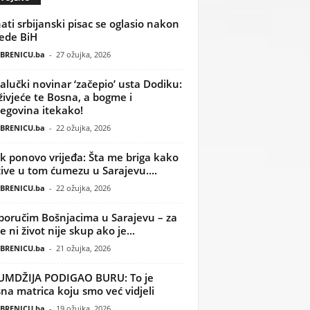
ati srbijanski pisac se oglasio nakon
ede BiH
BRENICU.ba
-
27 ožujka, 2026
alučki novinar ‘začepio’ usta Dodiku:
ivjeće te Bosna, a bogme i
egovina itekako!
BRENICU.ba
-
22 ožujka, 2026
k ponovo vrijeđa: Šta me briga kako
žive u tom ćumezu u Sarajevu....
BRENICU.ba
-
22 ožujka, 2026
poručim Bošnjacima u Sarajevu – za
 ni život nije skup ako je...
BRENICU.ba
-
21 ožujka, 2026
UMDŽIJA PODIGAO BURU: To je
na matrica koju smo već vidjeli
BRENICU.ba
-
19 ožujka, 2026