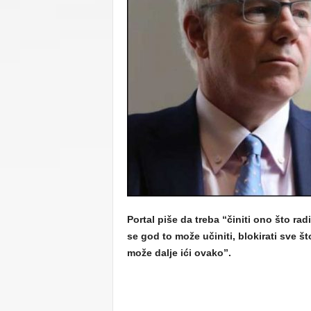
C
U
Portal piše da treba “činiti ono što rad
se god to može učiniti, blokirati sve š
može dalje ići ovako”.