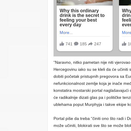
“Naravno, nitko pametan nije niti vjerova
Hercegovinu iako su se kleli da će učiniti
dobiti početak pristupnih pregovora sa E
nefunkcionalnost zemlje koja je inače međ
konstatira mostarski portal naglašavajući
će radikalnije dizati glas pa i političke ten
ublehama poput Murphyja i takve ekipe ko
Portal piše da treba “činiti ono što radi i 
može učiniti, blokirati sve što se može blo