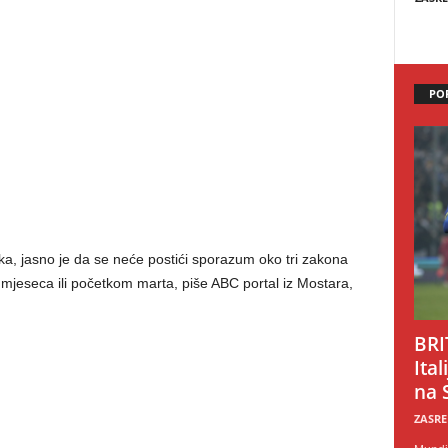
PO
ka, jasno je da se neće postići sporazum oko tri zakona
g mjeseca ili početkom marta, piše ABC portal iz Mostara,
BRI
Ital
na 
ZASRE