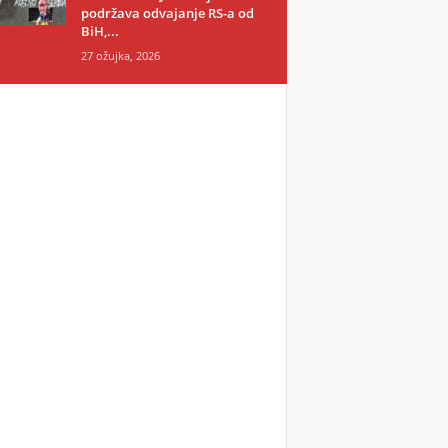
podržava odvajanje RS-a od
BiH,...
27 ožujka, 2026