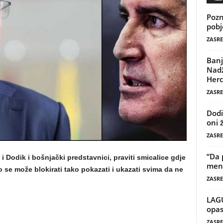
Pozn
pobj
ZASRE
Banj
Nadž
Herc
ZASRE
Dodi
oni 
ZASRE
“Da 
i i Dodik i bošnjački predstavnici, praviti smicalice gdje
mene
to se može blokirati tako pokazati i ukazati svima da ne
ZASRE
LAG
opas
ZASRE