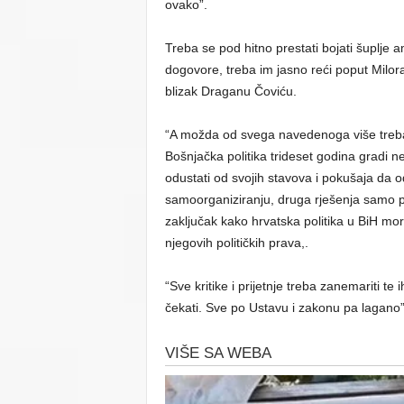
ovako”.
Treba se pod hitno prestati bojati šuplje am
dogovore, treba im jasno reći poput Milora
blizak Draganu Čoviću.
“A možda od svega navedenoga više treba
Bošnjačka politika trideset godina gradi n
odustati od svojih stavova i pokušaja da 
samoorganiziranju, druga rješenja samo pos
zaključak kako hrvatska politika u BiH mor
njegovih političkih prava,.
“Sve kritike i prijetnje treba zanemariti te i
čekati. Sve po Ustavu i zakonu pa lagano”,