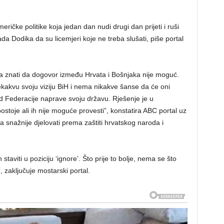
eričke politike koja jedan dan nudi drugi dan prijeti i ruši
da Dodika da su licemjeri koje ne treba slušati, piše portal
 znati da dogovor između Hrvata i Bošnjaka nije moguć.
ekakvu svoju viziju BiH i nema nikakve šanse da će oni
od Federacije naprave svoju državu. Rješenje je u
toje ali ih nije moguće provesti”, konstatira ABC portal uz
a snažnije djelovati prema zaštiti hrvatskog naroda i
h staviti u poziciju ‘ignore’. Što prije to bolje, nema se što
 zaključuje mostarski portal.