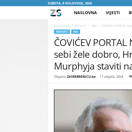
SUBOTA, 8 KOLOVOZA, 2026
NASLOVNA
VIJESTI
B
Z
A
Naslovnica
Novosti
BiH
ČOVIĆEV PORTAL NAJA
NOVOSTI
BIH
ČOVIĆEV PORTAL 
S
sebi žele dobro, 
R
Murphyja staviti na
E
Objavio
ZASREBRENICU.ba
-
17 veljače, 2024
B
R
E
N
I