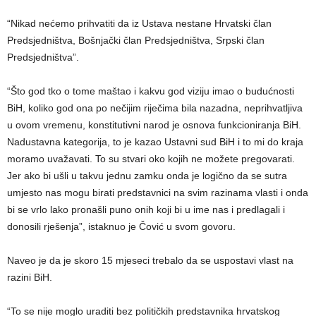
“Nikad nećemo prihvatiti da iz Ustava nestane Hrvatski član
Predsjedništva, Bošnjački član Predsjedništva, Srpski član
Predsjedništva”.
“Što god tko o tome maštao i kakvu god viziju imao o budućnosti
BiH, koliko god ona po nečijim riječima bila nazadna, neprihvatljiva
u ovom vremenu, konstitutivni narod je osnova funkcioniranja BiH.
Nadustavna kategorija, to je kazao Ustavni sud BiH i to mi do kraja
moramo uvažavati. To su stvari oko kojih ne možete pregovarati.
Jer ako bi ušli u takvu jednu zamku onda je logično da se sutra
umjesto nas mogu birati predstavnici na svim razinama vlasti i onda
bi se vrlo lako pronašli puno onih koji bi u ime nas i predlagali i
donosili rješenja”, istaknuo je Čović u svom govoru.
Naveo je da je skoro 15 mjeseci trebalo da se uspostavi vlast na
razini BiH.
“To se nije moglo uraditi bez političkih predstavnika hrvatskog