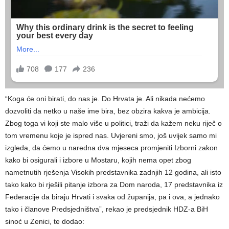
“Koga će oni birati, do nas je. Do Hrvata je. Ali nikada nećemo
dozvoliti da netko u naše ime bira, bez obzira kakva je ambicija.
Zbog toga vi koji ste malo više u politici, traži da kažem neku riječ o
tom vremenu koje je ispred nas. Uvjereni smo, još uvijek samo mi
izgleda, da ćemo u naredna dva mjeseca promjeniti Izborni zakon
kako bi osigurali i izbore u Mostaru, kojih nema opet zbog
nametnutih rješenja Visokih predstavnika zadnjih 12 godina, ali isto
tako kako bi rješili pitanje izbora za Dom naroda, 17 predstavnika iz
Federacije da biraju Hrvati i svaka od županija, pa i ova, a jednako
tako i članove Predsjedništva”, rekao je predsjednik HDZ-a BiH
sinoć u Zenici, te dodao: