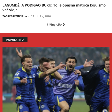
LAGUMDŽIJA PODIGAO BURU: To je opasna matrica koju smo
već vidjeli
ZASREBRENICU.ba
-
19 ožujka, 2026
Učitaj više
POPULARNO