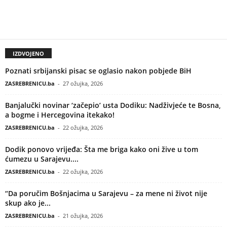
IZDVOJENO
Poznati srbijanski pisac se oglasio nakon pobjede BiH
ZASREBRENICU.ba
-
27 ožujka, 2026
Banjalučki novinar ‘začepio’ usta Dodiku: Nadživjeće te Bosna,
a bogme i Hercegovina itekako!
ZASREBRENICU.ba
-
22 ožujka, 2026
Dodik ponovo vrijeđa: Šta me briga kako oni žive u tom
ćumezu u Sarajevu....
ZASREBRENICU.ba
-
22 ožujka, 2026
“Da poručim Bošnjacima u Sarajevu – za mene ni život nije
skup ako je...
ZASREBRENICU.ba
-
21 ožujka, 2026