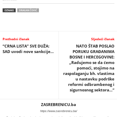
OZNAKE
DRAGAN ČOVIĆ
Prethodni članak
Sljedeći članak
“CRNA LISTA” SVE DUŽA:
NATO ŠTAB POSLAO
SAD uvodi nove sankcije…
PORUKU GRAĐANIMA
BOSNE I HERCEGOVINE:
„Radujemo se da ćemo
pomoći, stojimo na
raspolaganju bh. vlastima
u nastavku podrške
reformi odbrambenog i
sigurnosnog sektora…“
ZASREBRENICU.ba
https://www.zasrebrenicu.ba/