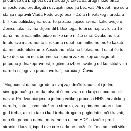
je odnose da brojnost dva naroda je takva da drugi može birati
umjesto vas, predlagati i usvajati rješenja bez vas. Ali opet, nije se u
stanju napraviti Vlada Federacije bez HDZ-a i hrvatskog naroda u
BiH kao političkog naroda. To je zapanjujuće svima, kako ovdje u
Zenici, tako i svima diljem BiH. Bez toga, to bi se napravilo za 15
dana, ne bi nas nitko pitao ni tko smo ni što smo. Ovako ne ide.
Imate sve instrumente u rukama i opet nam nitko ne može kazati
da mi nešto blokiramo. Apsolutno ništa ne blokiramo. I ostat će to
tako dok se mi ne izborimo sa Izborni zakon, koji će osigurati
potpunu jednakopravnost, legitimne izbore svakog od konstitutivnih
naroda i njegovih predstavnika”, poručio je Čović.
“Mogućnost da se ugrade u ovaj zajednički kapacitet i jednu
sinergiju našeg naroda, otvorit ćemo vrata do kraja i nećemo biti
naivni. Predvodnici jesmo jednog velikog procesa HNS i hrvatskog
naroda, zato i jesmo stožerna stranka, zato primamo udarce kad
god treba, ali isto tako i kad treba drugima pogledati u oči i kazati,
ono što pripada nama, mora netko u ime HDZ-a izaći ispred
stranke i kazati, ispod ove crte sada ne može ići. To smo znali više