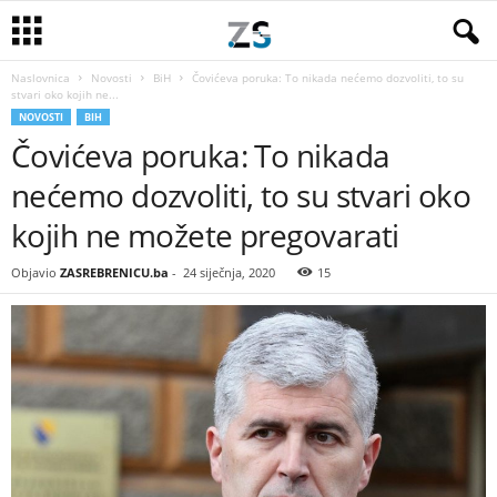
Naslovnica
Novosti
BiH
Čovićeva poruka: To nikada nećemo dozvoliti, to su
stvari oko kojih ne...
NOVOSTI
BIH
Čovićeva poruka: To nikada
nećemo dozvoliti, to su stvari oko
kojih ne možete pregovarati
Objavio
ZASREBRENICU.ba
-
24 siječnja, 2020
15