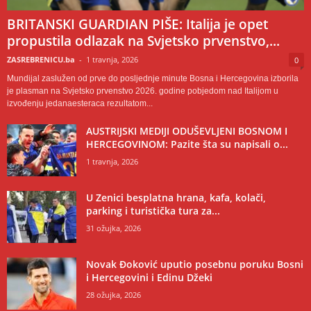
BRITANSKI GUARDIAN PIŠE: Italija je opet
propustila odlazak na Svjetsko prvenstvo,...
ZASREBRENICU.ba
-
1 travnja, 2026
0
Mundijal zaslužen od prve do posljednje minute Bosna i Hercegovina izborila
je plasman na Svjetsko prvenstvo 2026. godine pobjedom nad Italijom u
izvođenju jedanaesteraca rezultatom...
AUSTRIJSKI MEDIJI ODUŠEVLJENI BOSNOM I
HERCEGOVINOM: Pazite šta su napisali o...
1 travnja, 2026
U Zenici besplatna hrana, kafa, kolači,
parking i turistička tura za...
31 ožujka, 2026
Novak Đoković uputio posebnu poruku Bosni
i Hercegovini i Edinu Džeki
28 ožujka, 2026