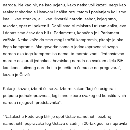
naroda. Ne kao hir, ne kao ucjenu, kako netko voli kazati, nego kao
realnost shodno s Ustavom i našim rezultatom i poslanjem koji smo
imali i kao stranka, ali i kao Hrvatski narodni sabor, kojeg smo,
također, opet mi pokrenili. Dobili smo tri ministra i tri zamjenika, evo
i danas smo čitav dan bili u Parlamentu, konačno je i Parlament
zaživio. Netko kaže da smo mogli tražiti kompromis, pitanje je oko
čega kompromis. Ako govorite samo o jednakopravnosti svoga
naroda oko toga kompromisa nema, to morate znati. Jednostavno
morate osigurati jednakost hrvatskog naroda na svakom djelu BiH
kao konstitutivnog naroda i to je nešto o čemu se ne pregovara”,
kazao je Čović.
Kako je kazao, izborit će se za Izborni zakon “koji će osigurati
potpunu jednakopravnost, legitimne izbore svakog od konstitutivnih
naroda i njegovih predstavnika”.
“Nažalost u Federaciji BiH je opet Ustav nametnut i bezbroj
nametnutih popravaka tog Ustava u zadnjih 20-tak godina napravilo