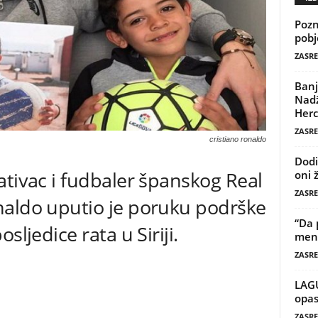
Pozn
pobj
ZASRE
Banj
Nadž
Herc
ZASRE
cristiano ronaldo
Dodi
ativac i fudbaler španskog Real
oni 
ZASRE
naldo uputio je poruku podrške
“Da 
sljedice rata u Siriji.
mene
ZASRE
LAG
opas
ZASRE