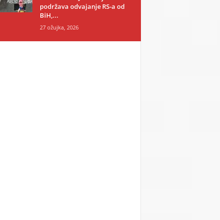
podržava odvajanje RS-a od
BiH,...
27 ožujka, 2026