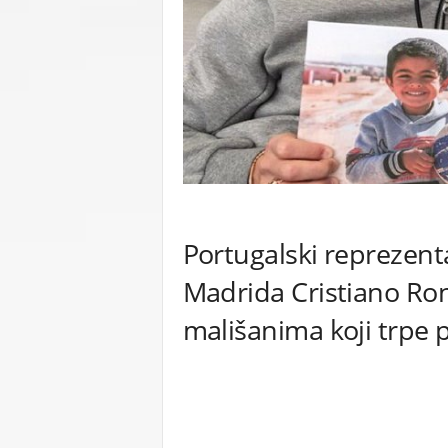
C
U
Portugalski reprezent
Madrida Cristiano Ro
mališanima koji trpe po