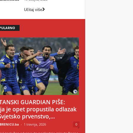
Učitaj više
PULARNO
TANSKI GUARDIAN PIŠE:
ija je opet propustila odlazak
Svjetsko prvenstvo,...
BRENICU.ba
-
1 travnja, 2026
0