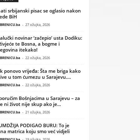
ati srbijanski pisac se oglasio nakon
ede BiH
BRENICU.ba
-
27 ožujka, 2026
alučki novinar ‘začepio’ usta Dodiku:
ivjeće te Bosna, a bogme i
egovina itekako!
BRENICU.ba
-
22 ožujka, 2026
k ponovo vrijeđa: Šta me briga kako
žive u tom ćumezu u Sarajevu....
BRENICU.ba
-
22 ožujka, 2026
poručim Bošnjacima u Sarajevu – za
 ni život nije skup ako je...
BRENICU.ba
-
21 ožujka, 2026
UMDŽIJA PODIGAO BURU: To je
na matrica koju smo već vidjeli
BRENICU.ba
-
19 ožujka, 2026