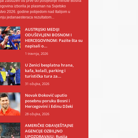
al zaslužen od prve do posljednje minute Bosna
egovina izborila je plasman na Svjetsko
tvo 2026. godine pobjedom nad Italijom u
nju jedanaesteraca rezultatom...
AUSTRIJSKI MEDIJI
ODUŠEVLJENI BOSNOM I
HERCEGOVINOM: Pazite šta su
napisali o...
1 travnja, 2026
U Zenici besplatna hrana,
kafa, kolači, parking i
turistička tura za...
31 ožujka, 2026
Novak Đoković uputio
posebnu poruku Bosni i
Hercegovini i Edinu Džeki
28 ožujka, 2026
AMERIČKE OBAVJEŠTAJNE
AGENCIJE OZBILJNO
UPOZORAVAJU: Rusija