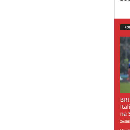
PO
BRI
Ital
na 
ZASRE