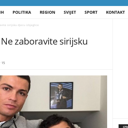
IH
POLITIKA
REGION
SVIJET
SPORT
KONTAKT
ite sirijsku djecu izbjeglice
Ne zaboravite sirijsku
15
IZ