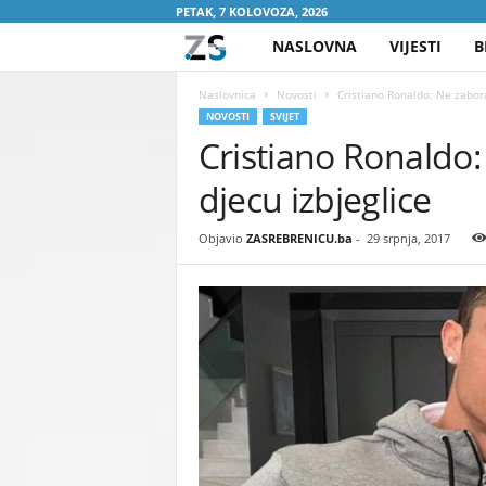
PETAK, 7 KOLOVOZA, 2026
NASLOVNA
VIJESTI
B
Z
A
Naslovnica
Novosti
Cristiano Ronaldo: Ne zaborav
NOVOSTI
SVIJET
Cristiano Ronaldo: 
S
djecu izbjeglice
R
E
Objavio
ZASREBRENICU.ba
-
29 srpnja, 2017
B
R
E
N
I