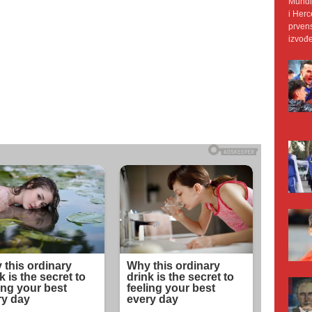
Mundij
i Herc
prvens
izvođe