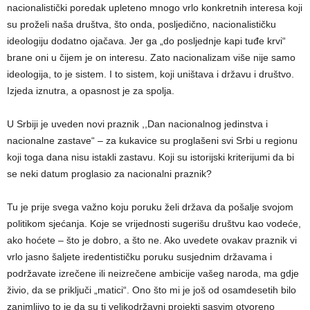
nacionalistički poredak upleteno mnogo vrlo konkretnih interesa koji
su proželi naša društva, što onda, posljedično, nacionalističku
ideologiju dodatno ojačava. Jer ga „do posljednje kapi tuđe krvi“
brane oni u čijem je on interesu. Zato nacionalizam više nije samo
ideologija, to je sistem. I to sistem, koji uništava i državu i društvo.
Izjeda iznutra, a opasnost je za spolja.
U Srbiji je uveden novi praznik ,,Dan nacionalnog jedinstva i
nacionalne zastave“ – za kukavice su proglašeni svi Srbi u regionu
koji toga dana nisu istakli zastavu. Koji su istorijski kriterijumi da bi
se neki datum proglasio za nacionalni praznik?
Tu je prije svega važno koju poruku želi država da pošalje svojom
politikom sjećanja. Koje se vrijednosti sugerišu društvu kao vodeće,
ako hoćete – što je dobro, a što ne. Ako uvedete ovakav praznik vi
vrlo jasno šaljete iredentističku poruku susjednim državama i
podržavate izrečene ili neizrečene ambicije vašeg naroda, ma gdje
živio, da se priključi „matici“. Ono što mi je još od osamdesetih bilo
zanimljivo to je da su ti velikodržavni projekti sasvim otvoreno