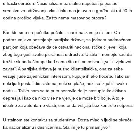
u fizički obračun. Nacionalizam uz stalnu napetost je postao
sredstvo za održavanje vlasti iako nas je uveo u građanski rat 90-ih
godina prošlog vijeka. Zašto nema masovnog otpora?
Kao što smo na početku pričale – nacionalizam je sistem. On
podrazumijeva postojanje partijske države, sa jednom nadmoćnom
partijom koja obećava da će ostvariti nacionalističke ciljeve i koja
zbog toga guši svaku pluralnost u društvu. U stilu – nemojte sad da
tražite slobodu štampe kad samo što nismo ostvarili „veliki vjekovni
zavjet“. A partijska država je nužno klijentelistička, ona za sebe
vezuje ljude zajedničkim interesom, kupuje ih ako hoćete. Tako su
neki ljudi postali dio sistema, neki se plaše, neki su izgubili svaku
nadu… Toliko nam se to puta ponovilo da je nastupila kolektivna
depresija i kao da niko više ne vjeruje da može biti bolje. A to je
idealno za autoritarne vlasti, one onda vršljaju bez kontrole i otpora.
U stalnom ste kontaktu sa studentima. Dosta mladih ljudi se okreće
ka nacionalizmu i desničarima. Šta im je tu primamljivo?