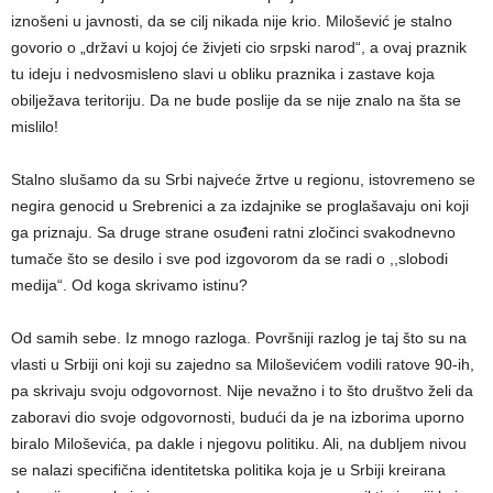
iznošeni u javnosti, da se cilj nikada nije krio. Milošević je stalno
govorio o „državi u kojoj će živjeti cio srpski narod“, a ovaj praznik
tu ideju i nedvosmisleno slavi u obliku praznika i zastave koja
obilježava teritoriju. Da ne bude poslije da se nije znalo na šta se
mislilo!
Stalno slušamo da su Srbi najveće žrtve u regionu, istovremeno se
negira genocid u Srebrenici a za izdajnike se proglašavaju oni koji
ga priznaju. Sa druge strane osuđeni ratni zločinci svakodnevno
tumače što se desilo i sve pod izgovorom da se radi o ,,slobodi
medija“. Od koga skrivamo istinu?
Od samih sebe. Iz mnogo razloga. Površniji razlog je taj što su na
vlasti u Srbiji oni koji su zajedno sa Miloševićem vodili ratove 90-ih,
pa skrivaju svoju odgovornost. Nije nevažno i to što društvo želi da
zaboravi dio svoje odgovornosti, budući da je na izborima uporno
biralo Miloševića, pa dakle i njegovu politiku. Ali, na dubljem nivou
se nalazi specifična identitetska politika koja je u Srbiji kreirana