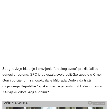
Zbog revizije historije i pravljenja “srpskog sveta” proključali su
odnosi u regionu: SPC je pokazala svoje političke apetite u Crnoj
Gori i po cijenu mira, osokolila je Milorada Dodika da traži
otcjepljenje Republike Srpske i naruši jedinstvo BiH. Zašto nam u
XXl vijeku crkva kroji sudbinu?