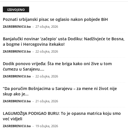
IZDVOJENO
Poznati srbijanski pisac se oglasio nakon pobjede BiH
ZASREBRENICU.ba
-
27 ožujka, 2026
Banjalučki novinar ‘začepio’ usta Dodiku: Nadživjeće te Bosna,
a bogme i Hercegovina itekako!
ZASREBRENICU.ba
-
22 ožujka, 2026
Dodik ponovo vrijeđa: Šta me briga kako oni žive u tom
ćumezu u Sarajevu....
ZASREBRENICU.ba
-
22 ožujka, 2026
“Da poručim Bošnjacima u Sarajevu – za mene ni život nije
skup ako je...
ZASREBRENICU.ba
-
21 ožujka, 2026
LAGUMDŽIJA PODIGAO BURU: To je opasna matrica koju smo
već vidjeli
ZASREBRENICU.ba
-
19 ožujka, 2026