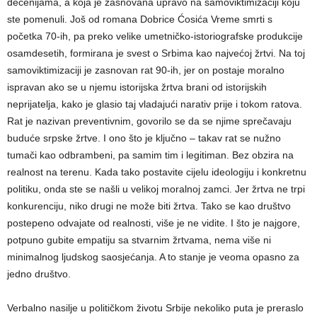
decenijama, a koja je zasnovana upravo na samoviktimizaciji koju
ste pomenuli. Još od romana Dobrice Ćosića Vreme smrti s
početka 70-ih, pa preko velike umetničko-istoriografske produkcije
osamdesetih, formirana je svest o Srbima kao najvećoj žrtvi. Na toj
samoviktimizaciji je zasnovan rat 90-ih, jer on postaje moralno
ispravan ako se u njemu istorijska žrtva brani od istorijskih
neprijatelja, kako je glasio taj vladajući narativ prije i tokom ratova.
Rat je nazivan preventivnim, govorilo se da se njime sprečavaju
buduće srpske žrtve. I ono što je ključno – takav rat se nužno
tumači kao odbrambeni, pa samim tim i legitiman. Bez obzira na
realnost na terenu. Kada tako postavite cijelu ideologiju i konkretnu
politiku, onda ste se našli u velikoj moralnoj zamci. Jer žrtva ne trpi
konkurenciju, niko drugi ne može biti žrtva. Tako se kao društvo
postepeno odvajate od realnosti, više je ne vidite. I što je najgore,
potpuno gubite empatiju sa stvarnim žrtvama, nema više ni
minimalnog ljudskog saosjećanja. A to stanje je veoma opasno za
jedno društvo.
Verbalno nasilje u političkom životu Srbije nekoliko puta je preraslo