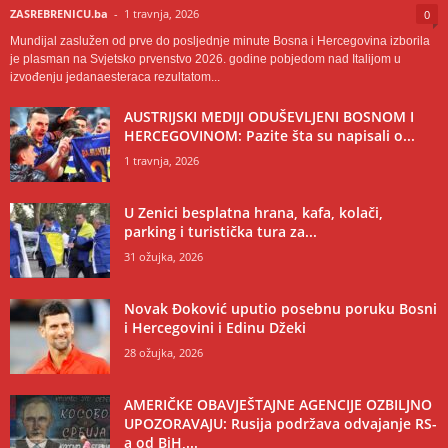
ZASREBRENICU.ba
-
1 travnja, 2026
0
Mundijal zaslužen od prve do posljednje minute Bosna i Hercegovina izborila
je plasman na Svjetsko prvenstvo 2026. godine pobjedom nad Italijom u
izvođenju jedanaesteraca rezultatom...
AUSTRIJSKI MEDIJI ODUŠEVLJENI BOSNOM I
HERCEGOVINOM: Pazite šta su napisali o...
1 travnja, 2026
U Zenici besplatna hrana, kafa, kolači,
parking i turistička tura za...
31 ožujka, 2026
Novak Đoković uputio posebnu poruku Bosni
i Hercegovini i Edinu Džeki
28 ožujka, 2026
AMERIČKE OBAVJEŠTAJNE AGENCIJE OZBILJNO
UPOZORAVAJU: Rusija podržava odvajanje RS-
a od BiH,...