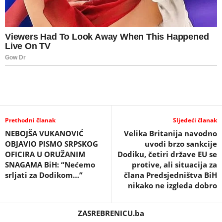
Prethodni članak
Sljedeći članak
NEBOJŠA VUKANOVIĆ
Velika Britanija navodno
OBJAVIO PISMO SRPSKOG
uvodi brzo sankcije
OFICIRA U ORUŽANIM
Dodiku, četiri države EU se
SNAGAMA BiH: “Nećemo
protive, ali situacija za
srljati za Dodikom…”
člana Predsjedništva BiH
nikako ne izgleda dobro
ZASREBRENICU.ba