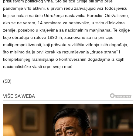
prisustvom političkog vrha. Što se tiče Srbije bili smo prije
pandemije vrlo aktivni, u prvom redu zahvaljujući Aci Todosijeviću
koji se nalazi na čelu Udruženja nastavnika Euroclio. Održali smo,
ako se ne varam, 14 seminara za nastavnike, u svim dJelovima
zemlje, posebno u krajevima sa nacionalnim manjinama. Te knjige
koje obrađuju u ratove 1990-ih, zasnovane su na principu
multiperspektivnosti, koji prihvata razlitičita viđenja istih događaja,
što mislimo da je prvi korak ka razumijevanja „druge strane“ i
kompleksnijeg razmišljanja o kontroverznim događajima iz kojih
nacionalističke vlasti crpe svoju moć.
(SB)