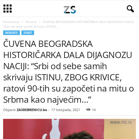
Naslovnica
Novosti
ČUVENA BEOGRADSKA HISTORIČARKA DALA DIJAGNOZU NACIJI:
“Srbi od sebe samih skrivaju ISTINU,...
NOVOSTI
SVIJET
ČUVENA BEOGRADSKA
HISTORIČARKA DALA DIJAGNOZU
NACIJI: “Srbi od sebe samih
skrivaju ISTINU, ZBOG KRIVICE,
ratovi 90-tih su započeti na mitu o
Srbma kao najvećim…”
Objavio
ZASREBRENICU.ba
-
17 listopada, 2021
14