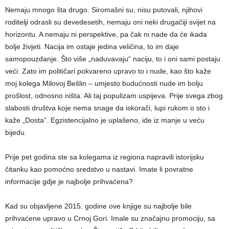
Nemaju mnogo šta drugo. Siromašni su, nisu putovali, njihovi
roditelji odrasli su devedesetih, nemaju oni neki drugačiji svijet na
horizontu. A nemaju ni perspektive, pa čak ni nade da će ikada
bolje živjeti. Nacija im ostaje jedina veličina, to im daje
samopouzdanje. Što više „naduvavaju“ naciju, to i oni sami postaju
veći. Zato im političari pokvareno upravo to i nude, kao što kaže
moj kolega Milovoj Bešlin – umjesto budućnosti nude im bolju
prošlost, odnosno ništa. Ali taj populizam uspijeva. Prije svega zbog
slabosti društva koje nema snage da iskorači, lupi rukom o sto i
kaže „Dosta“. Egzistencijalno je uplašeno, ide iz manje u veću
bijedu.
Prije pet godina ste sa kolegama iz regiona napravili istorijsku
čitanku kao pomoćno sredstvo u nastavi. Imate li povratne
informacije gdje je najbolje prihvaćena?
Kad su objavljene 2015. godine ove knjige su najbolje bile
prihvaćene upravo u Crnoj Gori. Imale su značajnu promociju, sa