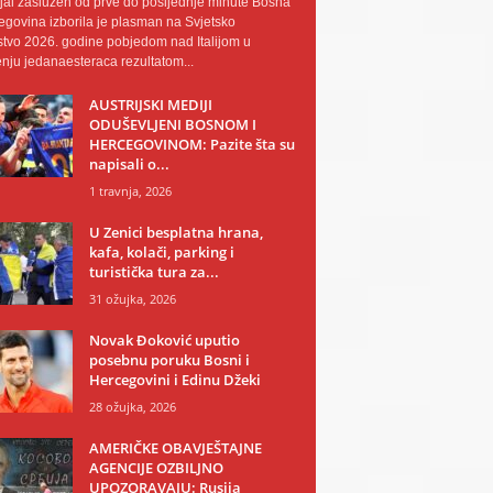
al zaslužen od prve do posljednje minute Bosna
egovina izborila je plasman na Svjetsko
tvo 2026. godine pobjedom nad Italijom u
nju jedanaesteraca rezultatom...
AUSTRIJSKI MEDIJI
ODUŠEVLJENI BOSNOM I
HERCEGOVINOM: Pazite šta su
napisali o...
1 travnja, 2026
U Zenici besplatna hrana,
kafa, kolači, parking i
turistička tura za...
31 ožujka, 2026
Novak Đoković uputio
posebnu poruku Bosni i
Hercegovini i Edinu Džeki
28 ožujka, 2026
AMERIČKE OBAVJEŠTAJNE
AGENCIJE OZBILJNO
UPOZORAVAJU: Rusija