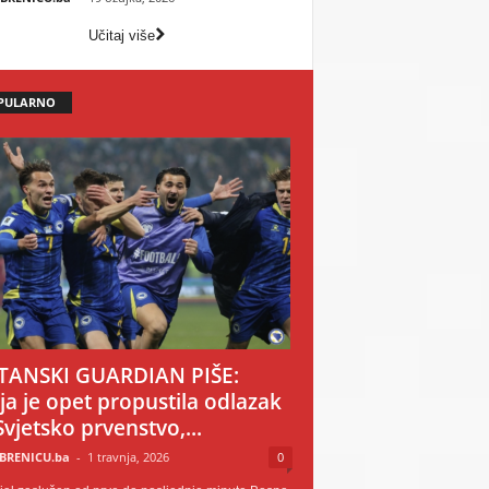
Učitaj više
PULARNO
TANSKI GUARDIAN PIŠE:
ija je opet propustila odlazak
Svjetsko prvenstvo,...
BRENICU.ba
-
1 travnja, 2026
0