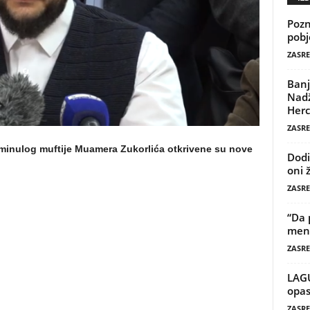
Pozn
pobj
ZASRE
Banj
Nadž
Herc
ZASRE
eminulog muftije Muamera Zukorlića otkrivene su nove
Dodi
oni 
ZASRE
“Da 
mene
ZASRE
LAG
opas
ZASRE