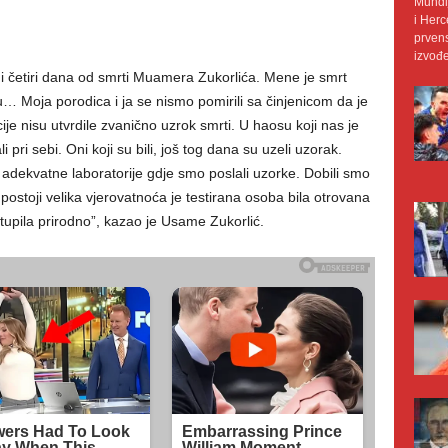
Mundij
i Herc
prvens
izvođe
 i četiri dana od smrti Muamera Zukorlića. Mene je smrt
… Moja porodica i ja se nismo pomirili sa činjenicom da je
je nisu utvrdile zvanično uzrok smrti. U haosu koji nas je
i pri sebi. Oni koji su bili, još tog dana su uzeli uzorak.
dekvatne laboratorije gdje smo poslali uzorke. Dobili smo
a postoji velika vjerovatnoća je testirana osoba bila otrovana
tupila prirodno”, kazao je Usame Zukorlić.