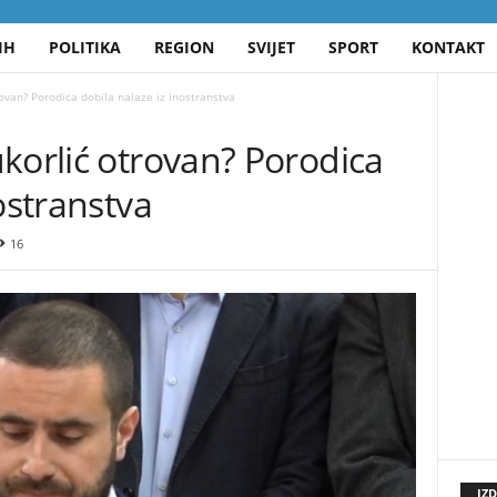
IH
POLITIKA
REGION
SVIJET
SPORT
KONTAKT
ovan? Porodica dobila nalaze iz inostranstva
korlić otrovan? Porodica
ostranstva
16
IZ