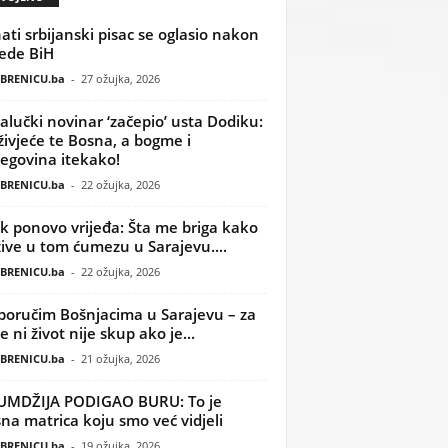
ati srbijanski pisac se oglasio nakon
ede BiH
BRENICU.ba
-
27 ožujka, 2026
alučki novinar ‘začepio’ usta Dodiku:
ivjeće te Bosna, a bogme i
egovina itekako!
BRENICU.ba
-
22 ožujka, 2026
k ponovo vrijeđa: Šta me briga kako
žive u tom ćumezu u Sarajevu....
BRENICU.ba
-
22 ožujka, 2026
poručim Bošnjacima u Sarajevu – za
 ni život nije skup ako je...
BRENICU.ba
-
21 ožujka, 2026
UMDŽIJA PODIGAO BURU: To je
na matrica koju smo već vidjeli
BRENICU.ba
-
19 ožujka, 2026