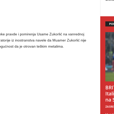
PO
nke pravde i pomirenja Usame Zukorlić na vanrednoj
ratorije iz inostranstva navele da Muamer Zukorlić nije
gućnost da je otrovan teškim metalima.
BRI
Ital
na 
ZASRE