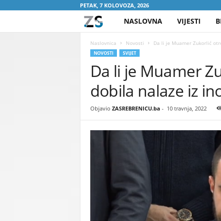
PETAK, 7 KOLOVOZA, 2026
NASLOVNA
VIJESTI
B
Z
A
Naslovnica
Novosti
Da li je Muamer Zukorlić otr
NOVOSTI
SVIJET
Da li je Muamer Zu
S
dobila nalaze iz in
R
E
Objavio
ZASREBRENICU.ba
-
10 travnja, 2022
B
R
E
N
I