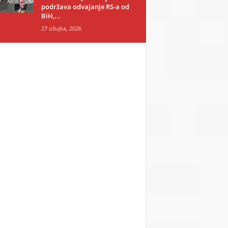
podržava odvajanje RS-a od
BiH,...
27 ožujka, 2026