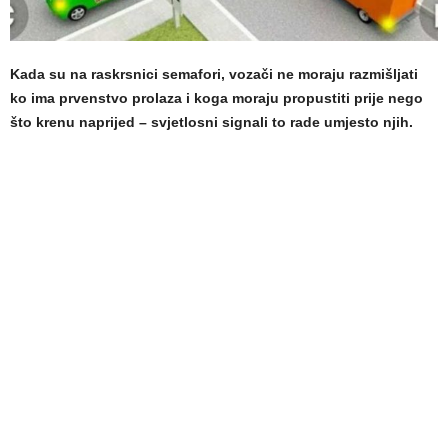
Kada su na raskrsnici semafori, vozači ne moraju razmišljati
ko ima prvenstvo prolaza i koga moraju propustiti prije nego
što krenu naprijed – svjetlosni signali to rade umjesto njih.