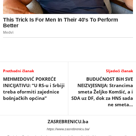
Prethodni članak
Sljedeći članak
MEHMEDOVIĆ POKREĆE
BUDUĆNOST BiH SVE
INICIJATIVU: “U RS-u i Srbiji
NEIZVJESNIJA: Strancima
treba oformiti zajednice
smeta Željko Komšić, a i
bošnjačkih općina”
SDA uz DF, dok za HNS sada
ne smeta…
ZASREBRENICU.ba
https://www.zasrebrenicu.ba/