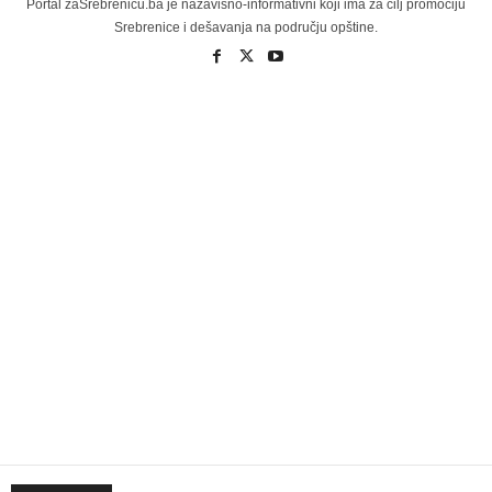
Portal zaSrebrenicu.ba je nazavisno-informativni koji ima za cilj promociju
Srebrenice i dešavanja na području opštine.