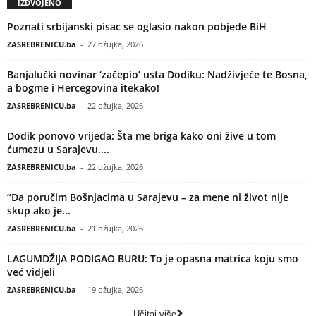
IZDVOJENO
Poznati srbijanski pisac se oglasio nakon pobjede BiH
ZASREBRENICU.ba
-
27 ožujka, 2026
Banjalučki novinar ‘začepio’ usta Dodiku: Nadživjeće te Bosna,
a bogme i Hercegovina itekako!
ZASREBRENICU.ba
-
22 ožujka, 2026
Dodik ponovo vrijeđa: Šta me briga kako oni žive u tom
ćumezu u Sarajevu....
ZASREBRENICU.ba
-
22 ožujka, 2026
“Da poručim Bošnjacima u Sarajevu – za mene ni život nije
skup ako je...
ZASREBRENICU.ba
-
21 ožujka, 2026
LAGUMDŽIJA PODIGAO BURU: To je opasna matrica koju smo
već vidjeli
ZASREBRENICU.ba
-
19 ožujka, 2026
Učitaj više