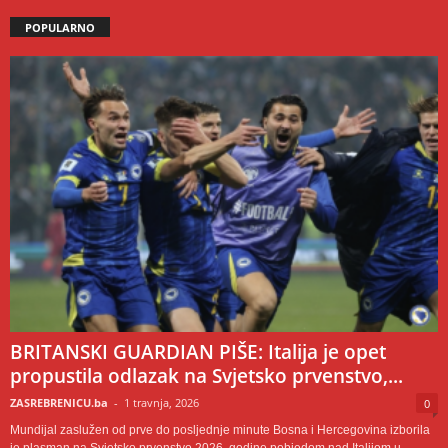
POPULARNO
BRITANSKI GUARDIAN PIŠE: Italija je opet
propustila odlazak na Svjetsko prvenstvo,...
ZASREBRENICU.ba
-
1 travnja, 2026
0
Mundijal zaslužen od prve do posljednje minute Bosna i Hercegovina izborila