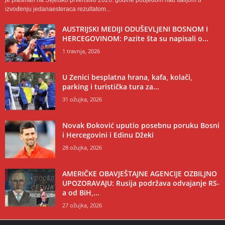
je plasman na Svjetsko prvenstvo 2026. godine pobjedom nad Italijom u
izvođenju jedanaesteraca rezultatom...
AUSTRIJSKI MEDIJI ODUŠEVLJENI BOSNOM I
HERCEGOVINOM: Pazite šta su napisali o...
1 travnja, 2026
U Zenici besplatna hrana, kafa, kolači,
parking i turistička tura za...
31 ožujka, 2026
Novak Đoković uputio posebnu poruku Bosni
i Hercegovini i Edinu Džeki
28 ožujka, 2026
AMERIČKE OBAVJEŠTAJNE AGENCIJE OZBILJNO
UPOZORAVAJU: Rusija podržava odvajanje RS-
a od BiH,...
27 ožujka, 2026