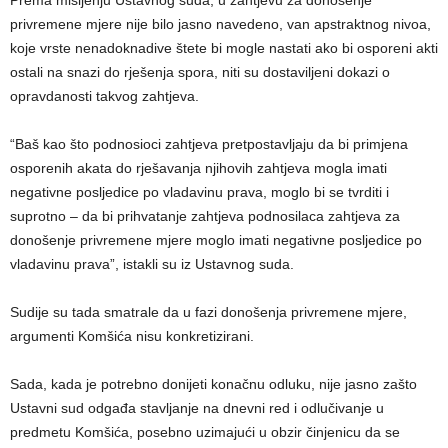
privremene mjere nije bilo jasno navedeno, van apstraktnog nivoa,
koje vrste nenadoknadive štete bi mogle nastati ako bi osporeni akti
ostali na snazi do rješenja spora, niti su dostaviljeni dokazi o
opravdanosti takvog zahtjeva.
“Baš kao što podnosioci zahtjeva pretpostavljaju da bi primjena
osporenih akata do rješavanja njihovih zahtjeva mogla imati
negativne posljedice po vladavinu prava, moglo bi se tvrditi i
suprotno – da bi prihvatanje zahtjeva podnosilaca zahtjeva za
donošenje privremene mjere moglo imati negativne posljedice po
vladavinu prava”, istakli su iz Ustavnog suda.
Sudije su tada smatrale da u fazi donošenja privremene mjere,
argumenti Komšića nisu konkretizirani.
Sada, kada je potrebno donijeti konačnu odluku, nije jasno zašto
Ustavni sud odgađa stavljanje na dnevni red i odlučivanje u
predmetu Komšića, posebno uzimajući u obzir činjenicu da se