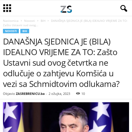
Naslovnica
Novosti
BiH
DANAŠNJA SJEDNICA JE (BILA) IDEALNO VRIJEME ZA TO:
Zašto Ustavni sud ovog...
NOVOSTI
BIH
DANAŠNJA SJEDNICA JE (BILA)
IDEALNO VRIJEME ZA TO: Zašto
Ustavni sud ovog četvrtka ne
odlučuje o zahtjevu Komšića u
vezi sa Schmidtovim odlukama?
Objavio
ZASREBRENICU.ba
-
2 ožujka, 2023
10