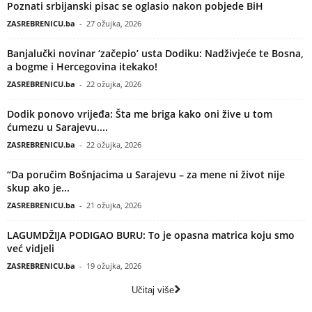
Poznati srbijanski pisac se oglasio nakon pobjede BiH
ZASREBRENICU.ba
-
27 ožujka, 2026
Banjalučki novinar ‘začepio’ usta Dodiku: Nadživjeće te Bosna,
a bogme i Hercegovina itekako!
ZASREBRENICU.ba
-
22 ožujka, 2026
Dodik ponovo vrijeđa: Šta me briga kako oni žive u tom
ćumezu u Sarajevu....
ZASREBRENICU.ba
-
22 ožujka, 2026
“Da poručim Bošnjacima u Sarajevu – za mene ni život nije
skup ako je...
ZASREBRENICU.ba
-
21 ožujka, 2026
LAGUMDŽIJA PODIGAO BURU: To je opasna matrica koju smo
već vidjeli
ZASREBRENICU.ba
-
19 ožujka, 2026
Učitaj više