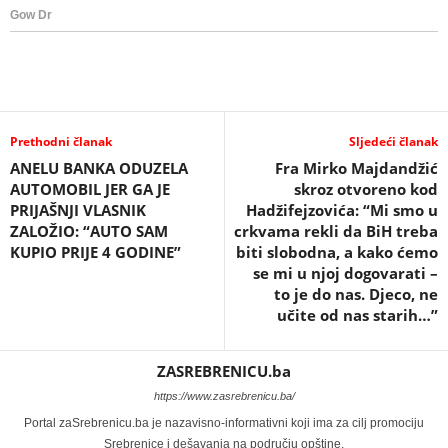
Prethodni članak
Sljedeći članak
ANELU BANKA ODUZELA
Fra Mirko Majdandžić
AUTOMOBIL JER GA JE
skroz otvoreno kod
PRIJAŠNJI VLASNIK
Hadžifejzovića: “Mi smo u
ZALOŽIO: “AUTO SAM
crkvama rekli da BiH treba
KUPIO PRIJE 4 GODINE”
biti slobodna, a kako ćemo
se mi u njoj dogovarati –
to je do nas. Djeco, ne
učite od nas starih…”
ZASREBRENICU.ba
https://www.zasrebrenicu.ba/
Portal zaSrebrenicu.ba je nazavisno-informativni koji ima za cilj promociju
Srebrenice i dešavanja na području opštine.