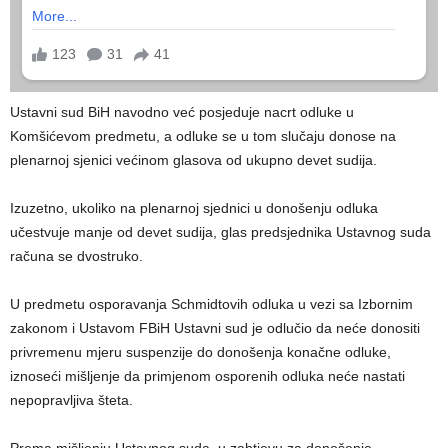
Ustavni sud BiH navodno već posjeduje nacrt odluke u
Komšićevom predmetu, a odluke se u tom slučaju donose na
plenarnoj sjenici većinom glasova od ukupno devet sudija.
Izuzetno, ukoliko na plenarnoj sjednici u donošenju odluka
učestvuje manje od devet sudija, glas predsjednika Ustavnog suda
računa se dvostruko.
U predmetu osporavanja Schmidtovih odluka u vezi sa Izbornim
zakonom i Ustavom FBiH Ustavni sud je odlučio da neće donositi
privremenu mjeru suspenzije do donošenja konačne odluke,
iznoseći mišljenje da primjenom osporenih odluka neće nastati
nepopravljiva šteta.
Prema mišljenju Ustavnog suda, u zahtjevu za donošenje