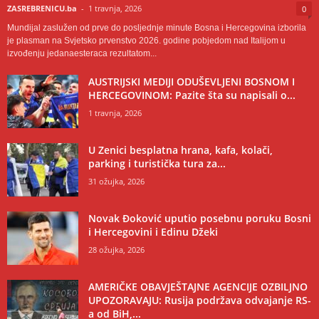
ZASREBRENICU.ba
-
1 travnja, 2026
0
Mundijal zaslužen od prve do posljednje minute Bosna i Hercegovina izborila
je plasman na Svjetsko prvenstvo 2026. godine pobjedom nad Italijom u
izvođenju jedanaesteraca rezultatom...
AUSTRIJSKI MEDIJI ODUŠEVLJENI BOSNOM I
HERCEGOVINOM: Pazite šta su napisali o...
1 travnja, 2026
U Zenici besplatna hrana, kafa, kolači,
parking i turistička tura za...
31 ožujka, 2026
Novak Đoković uputio posebnu poruku Bosni
i Hercegovini i Edinu Džeki
28 ožujka, 2026
AMERIČKE OBAVJEŠTAJNE AGENCIJE OZBILJNO
UPOZORAVAJU: Rusija podržava odvajanje RS-
a od BiH,...