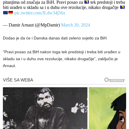
pitanjima od značaja za BiH. Pravi posao za
tek predstoji i treba
biti urađen u skladu sa i u duhu ove rezolucije, nikako drugačije
pic.twitter.com/JLdw34j56x
— Damir Arnaut (@MpDamir)
March 20, 2024
Dodao je da će i Danska danas dati zeleno svjetlo za BiH.
“Pravi posao za BiH nakon toga tek predstoji i treba biti urađen u
skladu sa i u duhu ove rezolucije, nikako drugačije”, zaključio je
Arnaut.