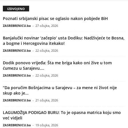
IZDVOJENO
Poznati srbijanski pisac se oglasio nakon pobjede BiH
ZASREBRENICU.ba
-
27 ožujka, 2026
Banjalučki novinar ‘začepio’ usta Dodiku: Nadživjeće te Bosna,
a bogme i Hercegovina itekako!
ZASREBRENICU.ba
-
22 ožujka, 2026
Dodik ponovo vrijeđa: Šta me briga kako oni žive u tom
ćumezu u Sarajevu....
ZASREBRENICU.ba
-
22 ožujka, 2026
“Da poručim Bošnjacima u Sarajevu – za mene ni život nije
skup ako je...
ZASREBRENICU.ba
-
21 ožujka, 2026
LAGUMDŽIJA PODIGAO BURU: To je opasna matrica koju smo
već vidjeli
ZASREBRENICU.ba
-
19 ožujka, 2026