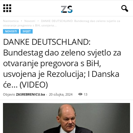
Naslovnica
Novosti
DANKE DEUTSCHLAND: Bundestag dao zeleno svjetlo za
otvaranje pregovora s BiH, usvojena...
NOVOSTI
SVIJET
DANKE DEUTSCHLAND:
Bundestag dao zeleno svjetlo za
otvaranje pregovora s BiH,
usvojena je Rezolucija; I Danska
će… (VIDEO)
Objavio
ZASREBRENICU.ba
-
20 ožujka, 2024
13