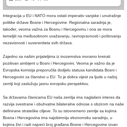
Integracija u EU i NATO mora ostati imperativ vanjske i unutrašnje
politike države Bosne i Hercegovine. Regionalna saradnja je,
također, veoma važna za Bosnu i Hercegovinu i ona se mora
temeljiti na međusobnom uvažavanju, ravnopravnosti i poštovanju
nezavisnosti i suvereniteta svih država.
Zajedno sa našim prijateljima iz inozemstva moramo kreirati
pozitivan ambijent u Bosni i Hercegovini. Veoma je važno da je
Evropska komisija preporučila dodjelu statusa kandidata Bosni i
Hercegovini za članstvo u EU. To je dobra vijest za ljude u našoj
zemlji koji zaslužuju jasnu evropsku perspektivu.
Sa državama članicama EU naša zemlja ima naglašeni interes da
razvija svestrane i obuhvatne bilateralne odnose s obzirom na naše
definirane strateške ciljeve. To su istovremeno zemlje sa kojima
Bosna i Hercegovina ima najobimniju ekonomsku saradnju, u
kojima živi i radi najveći broj građana Bosne i Hercegovine izvan