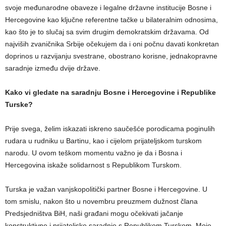
svoje međunarodne obaveze i legalne državne institucije Bosne i
Hercegovine kao ključne referentne tačke u bilateralnim odnosima,
kao što je to slučaj sa svim drugim demokratskim državama. Od
najviših zvaničnika Srbije očekujem da i oni počnu davati konkretan
doprinos u razvijanju svestrane, obostrano korisne, jednakopravne
saradnje između dvije države.
Kako vi gledate na saradnju Bosne i Hercegovine i Republike
Turske?
Prije svega, želim iskazati iskreno saučešće porodicama poginulih
rudara u rudniku u Bartinu, kao i cijelom prijateljskom turskom
narodu. U ovom teškom momentu važno je da i Bosna i
Hercegovina iskaže solidarnost s Republikom Turskom.
Turska je važan vanjskopolitički partner Bosne i Hercegovine. U
tom smislu, nakon što u novembru preuzmem dužnost člana
Predsjedništva BiH, naši građani mogu očekivati jačanje
konstruktivne i prijateljske saradnje s Republikom Turskom. Moje