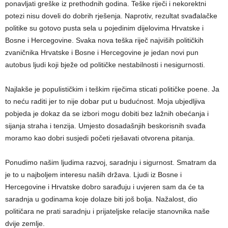
ponavljati greške iz prethodnih godina. Teške riječi i nekorektni
potezi nisu doveli do dobrih rješenja. Naprotiv, rezultat svađalačke
politike su gotovo pusta sela u pojedinim dijelovima Hrvatske i
Bosne i Hercegovine. Svaka nova teška riječ najviših političkih
zvaničnika Hrvatske i Bosne i Hercegovine je jedan novi pun
autobus ljudi koji bježe od političke nestabilnosti i nesigurnosti.
Najlakše je populističkim i teškim riječima sticati političke poene. Ja
to neću raditi jer to nije dobar put u budućnost. Moja ubjedljiva
pobjeda je dokaz da se izbori mogu dobiti bez lažnih obećanja i
sijanja straha i tenzija. Umjesto dosadašnjih beskorisnih svađa
moramo kao dobri susjedi početi rješavati otvorena pitanja.
Ponudimo našim ljudima razvoj, saradnju i sigurnost. Smatram da
je to u najboljem interesu naših država. Ljudi iz Bosne i
Hercegovine i Hrvatske dobro sarađuju i uvjeren sam da će ta
saradnja u godinama koje dolaze biti još bolja. Nažalost, dio
političara ne prati saradnju i prijateljske relacije stanovnika naše
dvije zemlje.