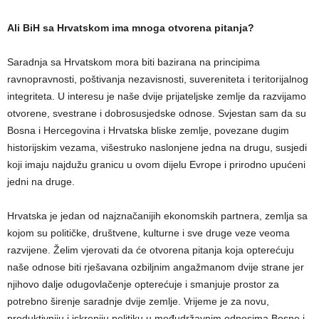
Ali BiH sa Hrvatskom ima mnoga otvorena pitanja?
Saradnja sa Hrvatskom mora biti bazirana na principima
ravnopravnosti, poštivanja nezavisnosti, suvereniteta i teritorijalnog
integriteta. U interesu je naše dvije prijateljske zemlje da razvijamo
otvorene, svestrane i dobrosusjedske odnose. Svjestan sam da su
Bosna i Hercegovina i Hrvatska bliske zemlje, povezane dugim
historijskim vezama, višestruko naslonjene jedna na drugu, susjedi
koji imaju najdužu granicu u ovom dijelu Evrope i prirodno upućeni
jedni na druge.
Hrvatska je jedan od najznačanijih ekonomskih partnera, zemlja sa
kojom su političke, društvene, kulturne i sve druge veze veoma
razvijene. Želim vjerovati da će otvorena pitanja koja opterećuju
naše odnose biti rješavana ozbiljnim angažmanom dvije strane jer
njihovo dalje odugovlačenje opterećuje i smanjuje prostor za
potrebno širenje saradnje dvije zemlje. Vrijeme je za novu,
produktivniju i iskreniju politiku u međudržavnim odnosima Bosne i