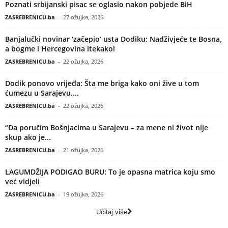
Poznati srbijanski pisac se oglasio nakon pobjede BiH
ZASREBRENICU.ba
-
27 ožujka, 2026
Banjalučki novinar ‘začepio’ usta Dodiku: Nadživjeće te Bosna,
a bogme i Hercegovina itekako!
ZASREBRENICU.ba
-
22 ožujka, 2026
Dodik ponovo vrijeđa: Šta me briga kako oni žive u tom
ćumezu u Sarajevu....
ZASREBRENICU.ba
-
22 ožujka, 2026
“Da poručim Bošnjacima u Sarajevu – za mene ni život nije
skup ako je...
ZASREBRENICU.ba
-
21 ožujka, 2026
LAGUMDŽIJA PODIGAO BURU: To je opasna matrica koju smo
već vidjeli
ZASREBRENICU.ba
-
19 ožujka, 2026
Učitaj više