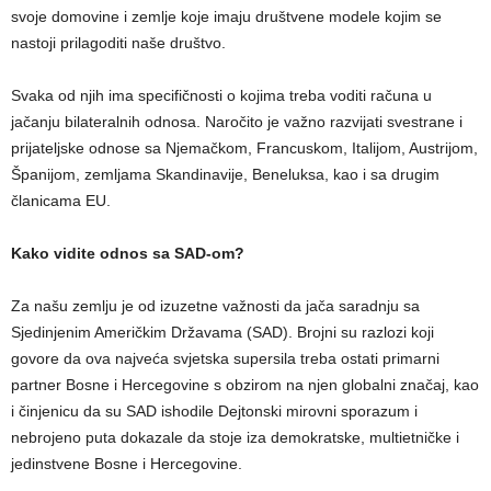
svoje domovine i zemlje koje imaju društvene modele kojim se
nastoji prilagoditi naše društvo.
Svaka od njih ima specifičnosti o kojima treba voditi računa u
jačanju bilateralnih odnosa. Naročito je važno razvijati svestrane i
prijateljske odnose sa Njemačkom, Francuskom, Italijom, Austrijom,
Španijom, zemljama Skandinavije, Beneluksa, kao i sa drugim
članicama EU.
Kako vidite odnos sa SAD-om?
Za našu zemlju je od izuzetne važnosti da jača saradnju sa
Sjedinjenim Američkim Državama (SAD). Brojni su razlozi koji
govore da ova najveća svjetska supersila treba ostati primarni
partner Bosne i Hercegovine s obzirom na njen globalni značaj, kao
i činjenicu da su SAD ishodile Dejtonski mirovni sporazum i
nebrojeno puta dokazale da stoje iza demokratske, multietničke i
jedinstvene Bosne i Hercegovine.