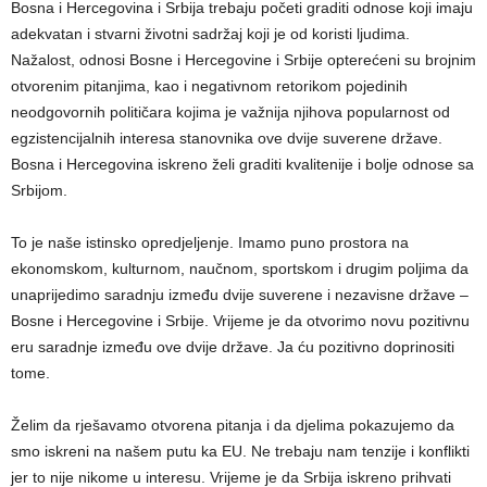
Bosna i Hercegovina i Srbija trebaju početi graditi odnose koji imaju
adekvatan i stvarni životni sadržaj koji je od koristi ljudima.
Nažalost, odnosi Bosne i Hercegovine i Srbije opterećeni su brojnim
otvorenim pitanjima, kao i negativnom retorikom pojedinih
neodgovornih političara kojima je važnija njihova popularnost od
egzistencijalnih interesa stanovnika ove dvije suverene države.
Bosna i Hercegovina iskreno želi graditi kvalitenije i bolje odnose sa
Srbijom.
To je naše istinsko opredjeljenje. Imamo puno prostora na
ekonomskom, kulturnom, naučnom, sportskom i drugim poljima da
unaprijedimo saradnju između dvije suverene i nezavisne države –
Bosne i Hercegovine i Srbije. Vrijeme je da otvorimo novu pozitivnu
eru saradnje između ove dvije države. Ja ću pozitivno doprinositi
tome.
Želim da rješavamo otvorena pitanja i da djelima pokazujemo da
smo iskreni na našem putu ka EU. Ne trebaju nam tenzije i konflikti
jer to nije nikome u interesu. Vrijeme je da Srbija iskreno prihvati