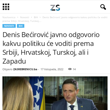
Naslovnica
Novosti
BiH
Denis Bećirović javno odgovorio kakvu politiku će voditi
prema Srbiji, Hrvatskoj, Turskoj,...
NOVOSTI
BIH
Denis Bećirović javno odgovorio
kakvu politiku će voditi prema
Srbiji, Hrvatskoj, Turskoj, ali i
Zapadu
Objavio
ZASREBRENICU.ba
-
17 listopada, 2022
14