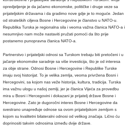
opredjeljenje je da jačamo ekonomske, političke i druge veze sa
prijateljskim državama i da gradimo nove gdje je to moguće. Jedan
od strateških ciljeva Bosne i Hercegovine je članstvo u NATO-u.
Republika Turska je regionalna sila i veoma važna članica NATO-a i
nesumnjivo nam može nastaviti pružati pomoći da što prije
postanemo punopravna članica NATO-a.
Partnerstvo i prijateljski odnosi sa Turskom trebaju biti pretočeni i u
jačanje ekonomske saradnje sa više investicija, što je od interesa
za obje strane. Odnosi Bosne i Hercegovine i Republike Turske
imaju svoj historijat. To je velika zemlja, veoma privržena Bosni i
Hercegovini, sa kojom nas veže historija, kultura, tradicija. Turska
ima važnu ulogu u našoj zemlji, jer je članica Vijeća za provedbu
mira u Bosni i Hercegovini i dokazani je prijatelj države Bosne i
Hercegovine. Zato je dugoročni interes Bosne i Hercegovine da
svestrano unapređuje odnose sa ovom prijateljskom zemljom s
kojom su kvalitetni bilateralni odnosi od velikog značaja. Lično ću
doprinositi takvim odnosima između dvije države.